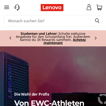
I
zum Hauptinhalt springen
n
t
e
Studenten und Lehrer:
Schalte exklusive
Angebote für den Schulanfang frei. Außerdem
kannst du 3X Rewards sammeln.
Achetez
Currently displaying item 2 of
maintenant
l
l
i
g
e
n
Die Wahl der Profis
Von EWC-Athleten