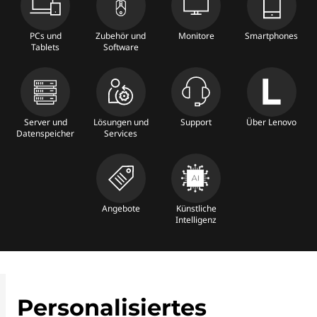
PCs und
Zubehör und
Monitore
Smartphones
Tablets
Software
Server und
Lösungen und
Support
Über Lenovo
Datenspeicher
Services
Angebote
Künstliche
Intelligenz
Personalisiertes