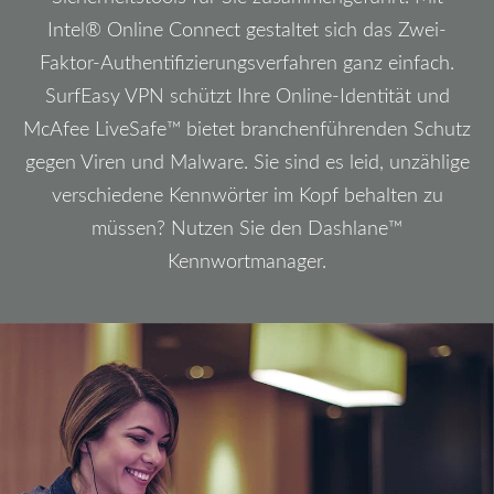
Intel® Online Connect gestaltet sich das Zwei-
Faktor-Authentifizierungsverfahren ganz einfach.
SurfEasy VPN schützt Ihre Online-Identität und
McAfee LiveSafe™ bietet branchenführenden Schutz
gegen Viren und Malware. Sie sind es leid, unzählige
verschiedene Kennwörter im Kopf behalten zu
müssen? Nutzen Sie den Dashlane™
Kennwortmanager.