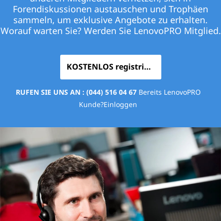
Forendiskussionen austauschen und Trophäen
sammeln, um exklusive Angebote zu erhalten.
Worauf warten Sie? Werden Sie LenovoPRO Mitglied.
KOSTENLOS registrieren
RUFEN SIE UNS AN :
(044) 516 04 67
Bereits LenovoPRO
Kunde?Einloggen