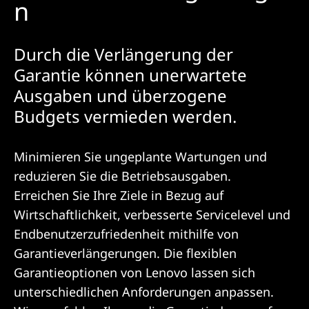
n
|
L
Durch die Verlängerung der
Garantie können unerwartete
i
Ausgaben und überzogene
f
Budgets vermieden werden.
e
Minimieren Sie ungeplante Wartungen und
c
reduzieren Sie die Betriebsausgaben.
y
Erreichen Sie Ihre Ziele in Bezug auf
Wirtschaftlichkeit, verbesserte Servicelevel und
c
Endbenutzerzufriedenheit mithilfe von
l
Garantieverlängerungen. Die flexiblen
Garantieoptionen von Lenovo lassen sich
e
unterschiedlichen Anforderungen anpassen.