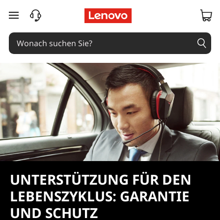
W
zum Hauptinhalt springen
a
r
r
a
n
t
y
a
UNTERSTÜTZUNG FÜR DEN
LEBENSZYKLUS: GARANTIE
n
UND SCHUTZ