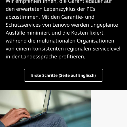
S
Wir empfehlen Ihnen, die Garantiedauer auf
den erwarteten Lebenszyklus der PCs
u
abzustimmen. Mit den Garantie- und
p
Schutzservices von Lenovo werden ungeplante
Ausfälle minimiert und die Kosten fixiert,
p
während die multinationalen Organisationen
von einem konsistenten regionalen Servicelevel
o
in der Landessprache profitieren.
r
t
Erste Schritte (Seite auf Englisch)