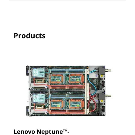
Products
Lenovo Neptune™-
L