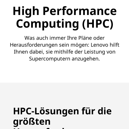
e
High Performance
n
Computing (HPC)
v
o
Was auch immer Ihre Pläne oder
Herausforderungen sein mögen: Lenovo hilft
n
Ihnen dabei, sie mithilfe der Leistung von
Supercomputern anzugehen.
L
e
n
o
HPC-Lösungen für die
v
größten
o