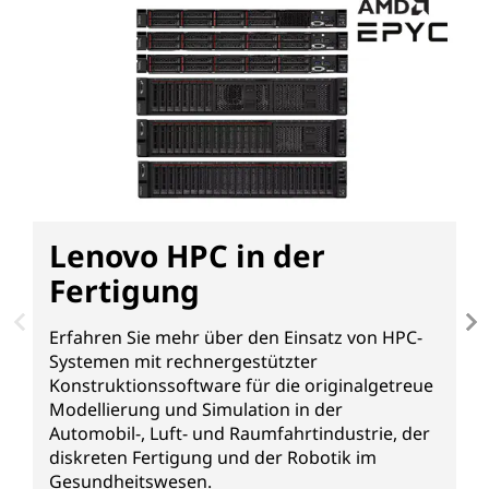
Lenovo HPC in der
Fertigung
Erfahren Sie mehr über den Einsatz von HPC-
D
Systemen mit rechnergestützter
v
Konstruktionssoftware für die originalgetreue
C
Modellierung und Simulation in der
T
Automobil-, Luft- und Raumfahrtindustrie, der
N
diskreten Fertigung und der Robotik im
d
Gesundheitswesen.
w