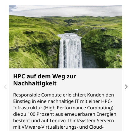
HPC auf dem Weg zur
B
Nachhaltigkeit
S
Responsible Compute erleichtert Kunden den
Z
Einstieg in eine nachhaltige IT mit einer HPC-
U
Infrastruktur (High Performance Computing),
N
die zu 100 Prozent aus erneuerbaren Energien
A
besteht und auf Lenovo ThinkSystem-Servern
z
mit VMware-Virtualisierungs- und Cloud-
H