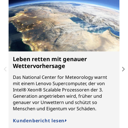
Leben retten mit genauer
D
Wettervorhersage
v
Das National Center for Meteorology warnt
W
mit einem Lenovo Supercomputer, der von
S
Intel® Xeon® Scalable Prozessoren der 3.
T
Generation angetrieben wird, früher und
L
genauer vor Unwettern und schützt so
g
Menschen und Eigentum vor Schäden.
K
Kundenbericht lesen