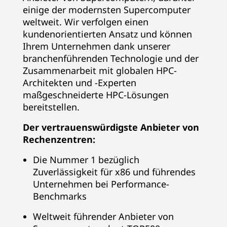
i
einige der modernsten Supercomputer
weltweit. Wir verfolgen einen
t
kundenorientierten Ansatz und können
f
Ihrem Unternehmen dank unserer
branchenführenden Technologie und der
ü
Zusammenarbeit mit globalen HPC-
Architekten und -Experten
h
maßgeschneiderte HPC-Lösungen
bereitstellen.
r
Der vertrauenswürdigste Anbieter von
e
Rechenzentren:
n
Die Nummer 1 bezüglich
Zuverlässigkeit für x86 und führendes
d
Unternehmen bei Performance-
Benchmarks
e
Weltweit führender Anbieter von
A