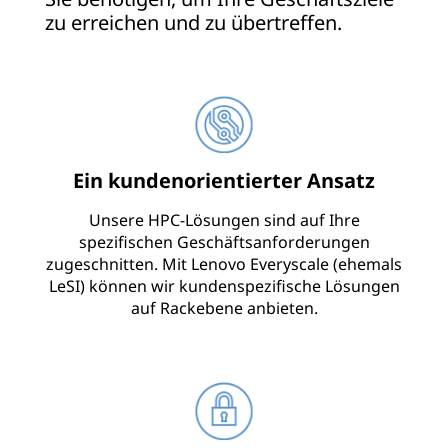
S
zu erreichen und zu übertreffen.
u
p
e
Ein kundenorientierter Ansatz
r
Unsere HPC-Lösungen sind auf Ihre
c
spezifischen Geschäftsanforderungen
zugeschnitten. Mit Lenovo Everyscale (ehemals
o
LeSI) können wir kundenspezifische Lösungen
m
auf Rackebene anbieten.
p
u
t