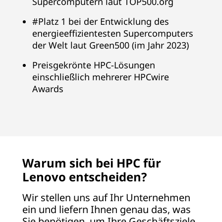
Supercomputern laut TOP500.org
n
#Platz 1 bei der Entwicklung des
energieeffizientesten Supercomputers
b
der Welt laut Green500 (im Jahr 2023)
i
Preisgekrönte HPC-Lösungen
e
einschließlich mehrerer HPCwire
Awards
t
e
r
Warum sich bei HPC für
v
Lenovo entscheiden?
o
Wir stellen uns auf Ihr Unternehmen
n
ein und liefern Ihnen genau das, was
Sie benötigen, um Ihre Geschäftsziele