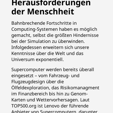
Herausforderungen
|
der Menschheit
D
Bahnbrechende Fortschritte in
e
Computing-Systemen haben es möglich
gemacht, selbst die größten Hindernisse
r
bei der Simulation zu überwinden.
Infolgedessen erweitern sich unsere
w
Kenntnisse über die Welt und das
e
Universum exponentiell.
Supercomputer werden bereits überall
l
eingesetzt – vom Fahrzeug- und
t
Flugzeugdesign über die
Ölfeldexploration, das Risikomanagment
w
im Finanzbereich bis hin zu Genom-
Karten und Wettervorhersagen. Laut
e
TOP500.org ist Lenovo der führende
Anbieter von Supercomputern, darunter