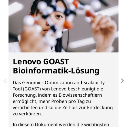
Lenovo GOAST
Bioinformatik-Lösung
Das Genomics Optimization and Scalability
Tool (GOAST) von Lenovo beschleunigt die
F
Forschung, indem es Biowissenschaftlern
G
ermöglicht, mehr Proben pro Tag zu
K
verarbeiten und so die Zeit bis zur Entdeckung
O
zu verkürzen.
L
S
In diesem Dokument werden die wichtigsten