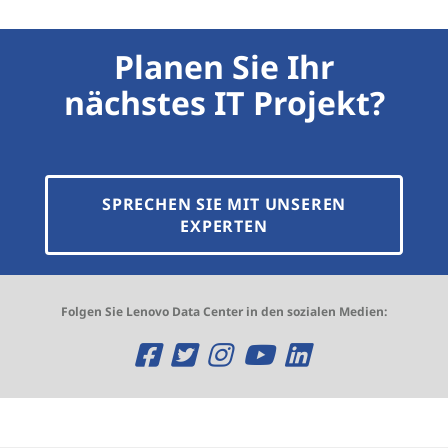
Planen Sie Ihr
nächstes IT Projekt?
SPRECHEN SIE MIT UNSEREN
EXPERTEN
Folgen Sie Lenovo Data Center in den sozialen Medien:
O
O
O
O
O
p
p
p
p
p
e
e
e
e
e