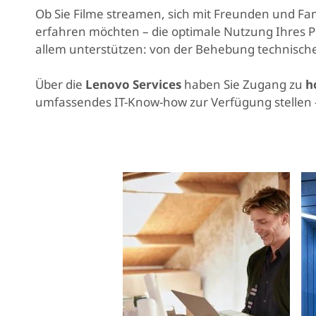
r
Ob Sie Filme streamen, sich mit Freunden und Fam
i
erfahren möchten – die optimale Nutzung Ihres PC
n
allem unterstützen: von der Behebung technischer
g
e
Über die
Lenovo Services
haben Sie Zugang zu
h
n
umfassendes IT-Know-how zur Verfügung stellen –