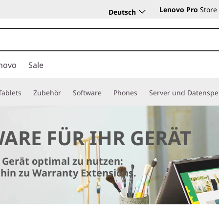
Lenovo Pro
Store
Deutsch
novo
Sale
Tablets
Zubehör
Software
Phones
Server und Datenspe
ARE FÜR IHR GERÄT
r Gerät optimal zu nutzen:
hin zu Warranty Extensions.