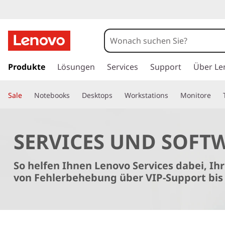
z
u
Produkte
Lösungen
Services
Support
Über Le
m
H
Sale
Notebooks
Desktops
Workstations
Monitore
a
u
p
t
SERVICES UND SOFTW
i
n
So helfen Ihnen Lenovo Services dabei, Ih
h
von Fehlerbehebung über VIP-Support bis 
a
l
t
s
p