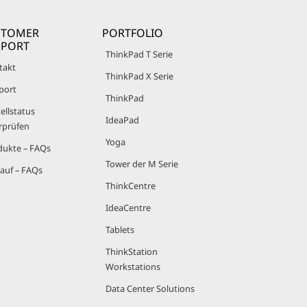
STOMER
PORTFOLIO
PPORT
ThinkPad T Serie
takt
ThinkPad X Serie
port
ThinkPad
ellstatus
IdeaPad
rprüfen
Yoga
dukte – FAQs
Tower der M Serie
auf – FAQs
ThinkCentre
IdeaCentre
Tablets
ThinkStation
Workstations
Data Center Solutions