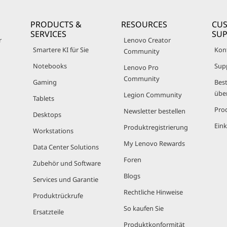
PRODUCTS &
RESOURCES
CU
SERVICES
SU
r
Lenovo Creator
Smartere KI für Sie
Kon
Community
Notebooks
Sup
Lenovo Pro
Community
Gaming
Best
übe
Legion Community
Tablets
Pro
Newsletter bestellen
Desktops
Eink
Produktregistrierung
Workstations
My Lenovo Rewards
Data Center Solutions
Foren
Zubehör und Software
Blogs
Services und Garantie
Rechtliche Hinweise
Produktrückrufe
So kaufen Sie
Ersatzteile
Produktkonformität