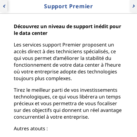
Support Premier
P
N
r
e
e
x
v
Découvrez un niveau de support inédit pour
t
i
le data center
S
o
l
Les services support Premier proposent un
u
i
accès direct à des techniciens spécialisés, ce
s
d
qui vous permet d’améliorer la stabilité du
S
e
fonctionnement de votre data center à l’heure
l
où votre entreprise adopte des technologies
i
toujours plus complexes.
d
e
Tirez le meilleur parti de vos investissements
technologiques, ce qui vous libérera un temps
précieux et vous permettra de vous focaliser
sur des objectifs qui donnent un réel avantage
concurrentiel à votre entreprise.
Autres atouts :