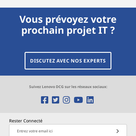
Vous prévoyez votre
prochain projet IT ?
DISCUTEZ AVEC NOS EXPERTS
Suivez Lenovo DCG sur les réseaux sociaux:
O
O
O
O
O
p
p
p
p
p
e
e
e
e
e
Rester Connecté
n
n
n
n
n
Entrez votre email ici