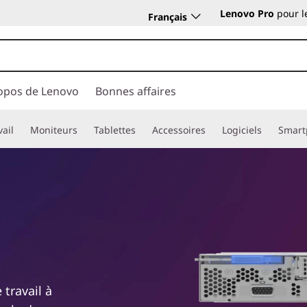
Lenovo Pro
pour l
Français
opos de Lenovo
Bonnes affaires
vail
Moniteurs
Tablettes
Accessoires
Logiciels
Smart
travail à