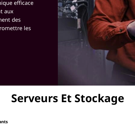
ique efficace
nt aux
hent des
romettre les
Serveurs Et Stockage
ants