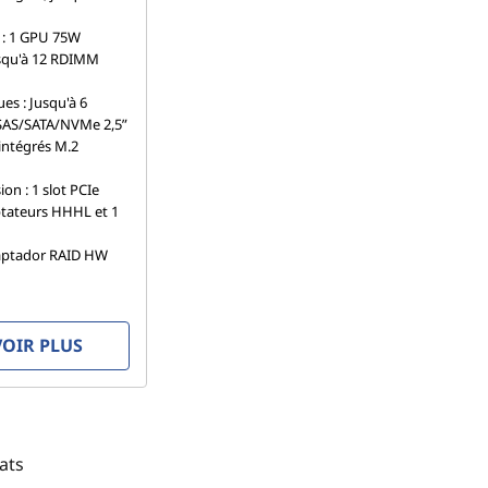
: 1 GPU 75W
squ'à 12 RDIMM
es : Jusqu'à 6
SAS/SATA/NVMe 2,5”
intégrés M.2
ion : 1 slot PCIe
tateurs HHHL et 1
aptador RAID HW
VOIR PLUS
ats