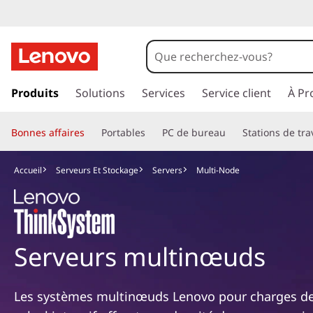
M
u
l
p
a
Produits
Solutions
Services
Service client
À Pr
t
s
s
i
Bonnes affaires
Portables
PC de bureau
Stations de tra
e
r
-
a
Accueil
Serveurs Et Stockage
Servers
Multi-Node
u
N
c
o
o
n
t
Serveurs multinœuds
d
e
n
e
u
Les systèmes multinœuds Lenovo pour charges de 
p