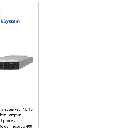
nkSystem
rme : Serveur 1U 1S
emi-largeur
 1 processeur
e gén., jusqu'à 400