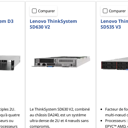
Comparer
Comparer
tem D3
Lenovo ThinkSystem
Lenovo Thi
SD630 V2
SD535 V3
iples 2U.
Le ThinkSystem SD630 V2, combiné
Facteur de fo
squ'à quatre
au châssis DA240, est un système
multi-nœud d
seurs ou
ultra dense de 2U et 4 nœuds sans
Processeurs :
rocesseurs
compromis.
EPYC™ AMD, 4