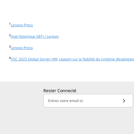
1
Lenovo Press
2
Hub historique SBTi / Lenovo
3
Lenovo Press
4
ITIC 2023 Global Server HW, rapport sur la fiabilité du système d’exploitat
Rester Connecté
Entrez votre email ici