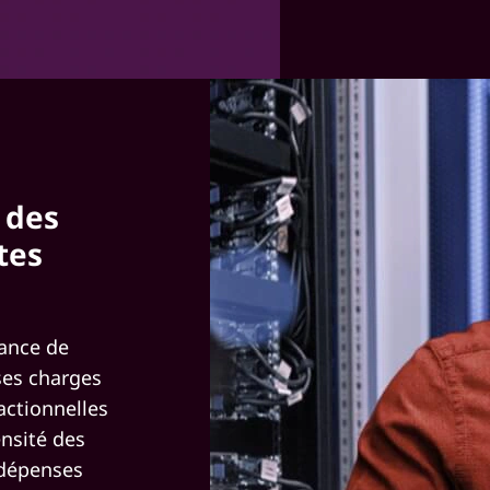
 des
tes
sance de
ses charges
actionnelles
ensité des
 dépenses