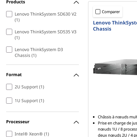
Products
Comparer
Lenovo ThinkSystem SD630 V2
(1)
Lenovo ThinkSys
Chassis
Lenovo ThinkSystem SD535 V3
(1)
Lenovo ThinkSystem D3
Chassis (1)
Format
2U Support (1)
1U Support (1)
Châssis à nœuds mult
Processeur
Prise en charge de ju
nœuds 1U / 8 proces
Intel® Xeon® (1)
deux nœuds 2U / 4 p