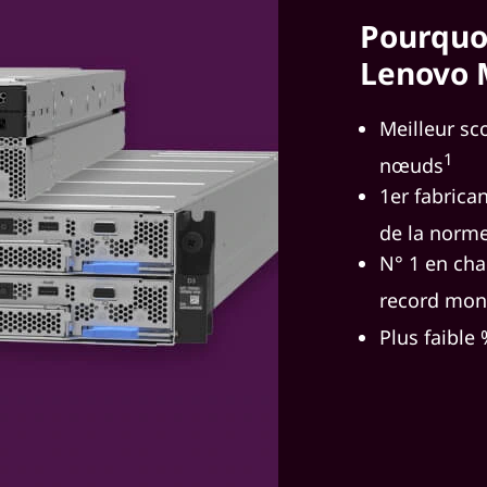
Pourquoi
Lenovo 
Meilleur sc
1
nœuds
1er fabrica
de la norm
N° 1 en cha
record mon
Plus faible