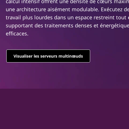
S
calcul intensif offrent une densité de cœurs maxi
r
une architecture aisément modulable. Exécutez d
e
i
n
travail plus lourdes dans un espace restreint tout
r
c
supportant des traitements denses et énergétiq
i
efficaces.
v
p
a
e
l
Visualiser les serveurs multinœuds
r
s