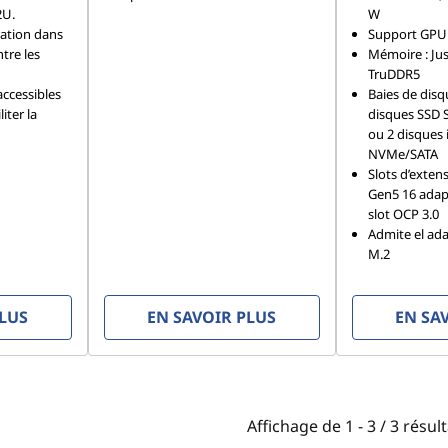
2U.
W
tation dans
Support GPU 
ntre les
Mémoire : Ju
TruDDR5
accessibles
Baies de disqu
liter la
disques SSD 
ou 2 disques 
NVMe/SATA
Slots d’extens
Gen5 16 adap
slot OCP 3.0
Admite el ad
M.2
PLUS
EN SAVOIR PLUS
EN SA
Affichage de
1 -
3
/
3
résult