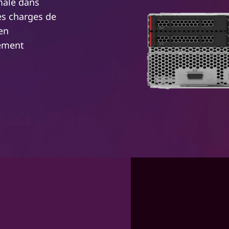
male dans
es charges de
 en
uement