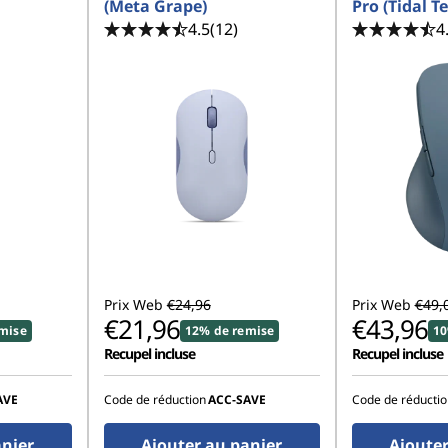
(Meta Grape)
Pro (Tidal Te
4.5
(12)
4
Prix Web
€24,96
Prix Web
€49,
€21,96
€43,96
mise
12% de remise
10
Recupel incluse
Recupel incluse
AVE
Code de réduction
ACC‑SAVE
Code de réductio
anier
Ajouter au panier
Ajouter