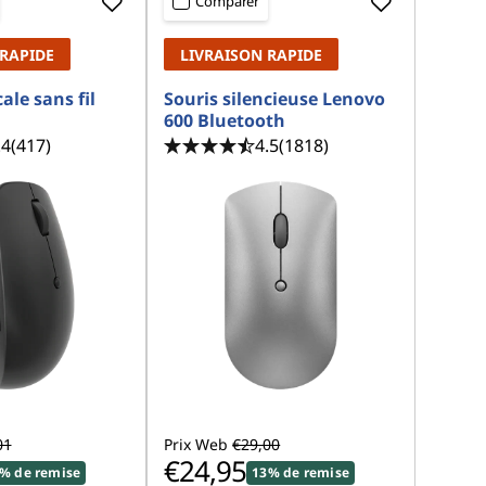
Comparer
 RAPIDE
LIVRAISON RAPIDE
ale sans fil
Souris silencieuse Lenovo
600 Bluetooth
.4
(417)
4.5
(1818)
01
Prix Web
€29,00
€24,95
% de remise
13% de remise