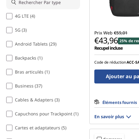
4G LTE (4)
5G (3)
Prix Web
€59,01
€43,96
25% de re
Android Tablets (29)
Recupel incluse
Backpacks (1)
Code de réduction
ACC‑S
Bras articulés (1)
Ajouter au p
Business (37)
Cables & Adapters (3)
Éléments fournis
Capuchons pour Trackpoint (1)
En savoir plus
Cartes et adaptateurs (5)