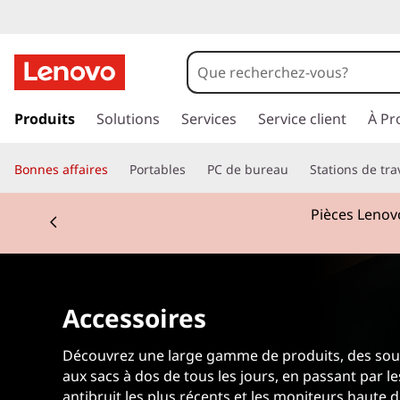
C
o
m
p
a
Produits
Solutions
Services
Service client
À Pr
p
s
s
u
Bonnes affaires
Portables
PC de bureau
Stations de tra
e
r
t
Currently displaying item 2 of 3
Pièces Lenovo
a
u
e
c
o
r
n
Accessoires
t
A
e
n
Découvrez une large gamme de produits, des souri
c
u
aux sacs à dos de tous les jours, en passant par l
p
antibruit les plus récents et les moniteurs haute d