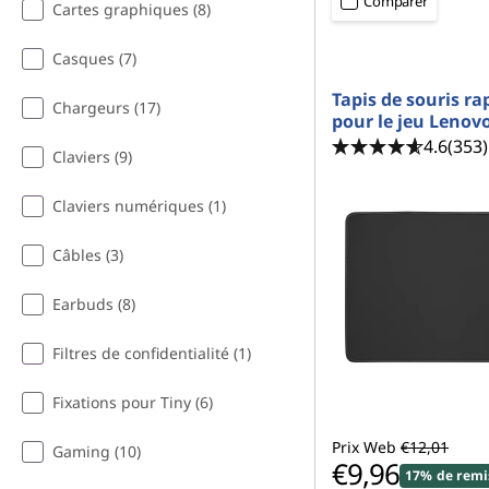
Comparer
Cartes graphiques (8)
Casques (7)
Tapis de souris ra
Chargeurs (17)
pour le jeu Lenov
4.6
(353)
Claviers (9)
Claviers numériques (1)
Câbles (3)
Earbuds (8)
Filtres de confidentialité (1)
Fixations pour Tiny (6)
Prix Web
€12,01
Gaming (10)
€9,96
17% de remi