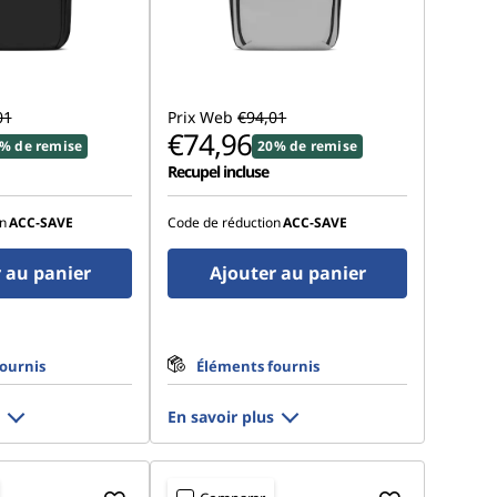
01
Prix Web
€94,01
€74,96
% de remise
20% de remise
Recupel incluse
n
ACC‑SAVE
Code de réduction
ACC‑SAVE
 au panier
Ajouter au panier
ournis
Éléments fournis
En savoir plus