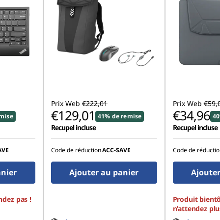
Prix Web
€222,01
Prix Web
€59,
€129,01
€34,96
mise
41% de remise
40
Recupel incluse
Recupel incluse
AVE
Code de réduction
ACC‑SAVE
Code de réductio
anier
Ajouter au panier
Ajouter
ndez pas !
Produit bientô
n’attendez plu