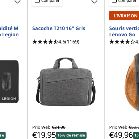
Comparer
Comparer
LIVRAISON
pidité M
Sacoche T210 16'' Gris
Souris vertic
o Legion
Lenovo Go
4.6
(1169)
4
Prix Web
€24,00
Prix Web
€59,
€19,95
€49,96
se
16% de remise
15