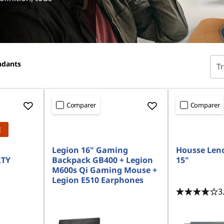
ndants
Tr
Comparer
Comparer
E
Legion 16" Gaming
Housse Len
RTY
Backpack GB400 + Legion
15"
M600s Qi Gaming Mouse +
Legion E510 Earphones
3