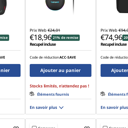
Prix Web
€24,01
Prix Web
€94,
€18,96
€74,96
mise
21% de remise
20
Recupel incluse
Recupel incluse
AVE
Code de réduction
ACC‑SAVE
Code de réductio
anier
Ajouter au panier
Ajouter
Stocks limités, n’attendez pas !
Éléments fournis
Éléments f
En savoir plus
En savoir plus