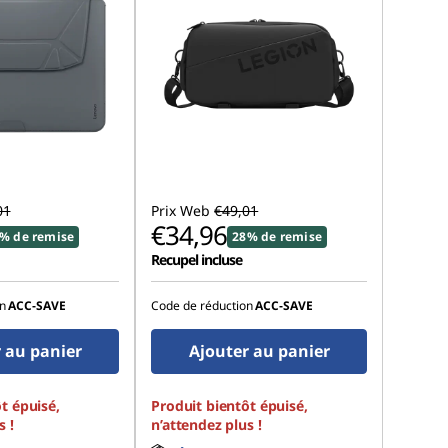
01
Prix Web
€49,01
€34,96
% de remise
28% de remise
Recupel incluse
n
ACC‑SAVE
Code de réduction
ACC‑SAVE
 au panier
Ajouter au panier
t épuisé,
Produit bientôt épuisé,
s !
n’attendez plus !