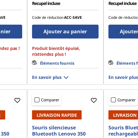
Recupel incluse
Recupel incluse
AVE
Code de réduction
ACC‑SAVE
Code de réductio
anier
Ajouter au panier
Ajouter
ndez pas !
Produit bientôt épuisé,
n’attendez plus !
Éléments fournis
Éléments f
En savoir plus
En savoir plus
Comparer
Comparer
E
LIVRAISON RAPIDE
LIVRAISON
Souris silencieuse
Souris Blue
 350
Bluetooth Lenovo 350
rechargeabl