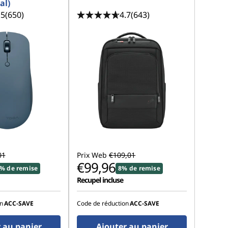
al)
.5
(650)
4.7
(643)
01
Prix Web
€109,01
€99,96
% de remise
8% de remise
Recupel incluse
n
ACC‑SAVE
Code de réduction
ACC‑SAVE
 au panier
Ajouter au panier