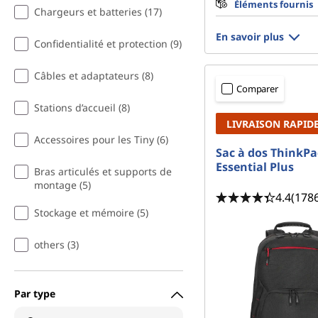
l
Éléments fournis
Chargeurs et batteries (17)
s
En savoir plus
Confidentialité et protection (9)
Câbles et adaptateurs (8)
Comparer
Stations d’accueil (8)
LIVRAISON RAPID
Accessoires pour les Tiny (6)
Sac à dos ThinkPa
Essential Plus
Bras articulés et supports de
montage (5)
4.4
(178
Stockage et mémoire (5)
others (3)
Par type