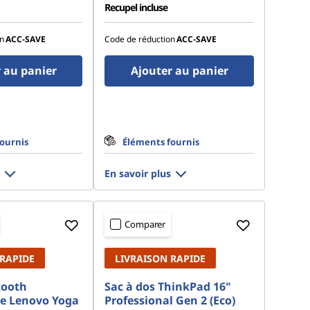
Recupel incluse
n
ACC‑SAVE
Code de réduction
ACC‑SAVE
 au panier
Ajouter au panier
ournis
Éléments fournis
En savoir plus
Comparer
 RAPIDE
LIVRAISON RAPIDE
tooth
Sac à dos ThinkPad 16"
e Lenovo Yoga
Professional Gen 2 (Eco)