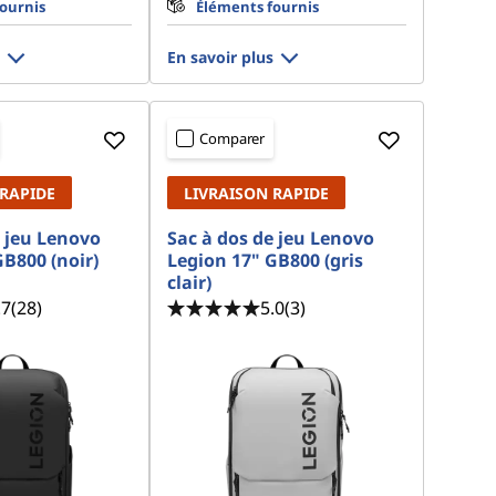
ournis
Éléments fournis
En savoir plus
Comparer
 RAPIDE
LIVRAISON RAPIDE
e jeu Lenovo
Sac à dos de jeu Lenovo
GB800 (noir)
Legion 17" GB800 (gris
clair)
.7
(28)
5.0
(3)