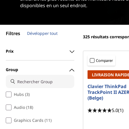
c
r
disponibles en un seul endroit.
e
i
n
s
c
i
Filtres
Développer tout
s
p
325
résultats correspo
a
o
l
Prix
r
Comparer
Group
i
LIVRAISON RAPID
e
Clavier ThinkPad
TrackPoint II AZE
Hubs (3)
s
(Belge)
Audio (18)
a
5.0
(1)
Graphics Cards (11)
n