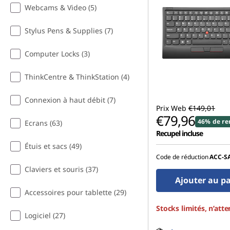
Webcams & Video (5)
d
P
Stylus Pens & Supplies (7)
e
Computer Locks (3)
r
ThinkCentre & ThinkStation (4)
i
Connexion à haut débit (7)
Prix Web
€149,01
€79,96
p
46% de re
Ecrans (63)
Recupel incluse
h
Étuis et sacs (49)
Code de réduction
ACC‑S
e
Claviers et souris (37)
Ajouter au p
r
Accessoires pour tablette (29)
a
Stocks limités, n’atte
Logiciel (27)