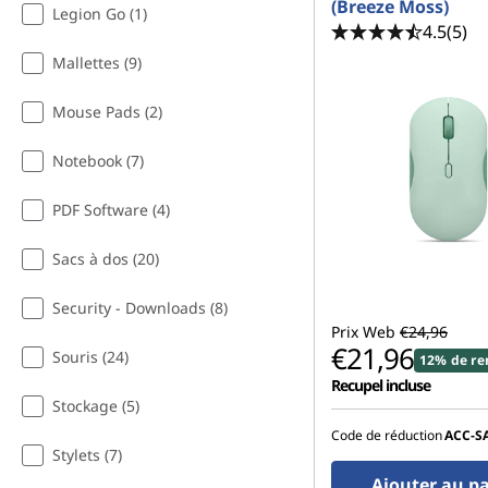
(Breeze Moss)
Legion Go (1)
4.5
(5)
Mallettes (9)
Mouse Pads (2)
Notebook (7)
PDF Software (4)
Sacs à dos (20)
Security - Downloads (8)
Prix Web
€24,96
€21,96
Souris (24)
12% de re
Recupel incluse
Stockage (5)
Code de réduction
ACC‑S
Stylets (7)
Ajouter au p