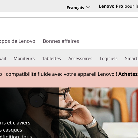
Lenovo Pro
pour l
Français
opos de Lenovo
Bonnes affaires
vail
Moniteurs
Tablettes
Accessoires
Logiciels
Smart
 : compatibilité fluide avec votre appareil Lenovo !
Achetez
s et claviers
es casques
éfinition, tous