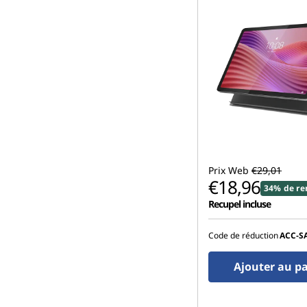
Prix Web
€29,01
€18,96
34% de re
Recupel incluse
Code de réduction
ACC‑S
Ajouter au p