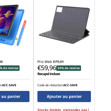
00
Prix Web
€79,01
€59,96
% de remise
24% de remise
Recupel incluse
n
ACC‑SAVE
Code de réduction
ACC‑SAVE
 au panier
Ajouter au panier
Stocks limités, n’attendez pas !