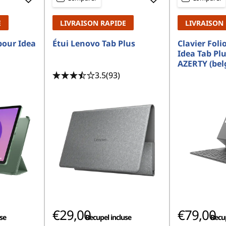
E
LIVRAISON RAPIDE
LIVRAISON
pour Idea
Étui Lenovo Tab Plus
Clavier Fol
Idea Tab Plu
AZERTY (bel
3.5
(93)
€29,00
€79,00
se
Recupel incluse
Recup