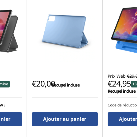
Prix Web
€29,
€20,00
€24,95
mise
13
Recupel incluse
Recupel incluse
AVE
Code de réductio
anier
Ajouter au panier
Ajouter