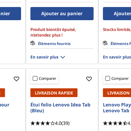
anier
Ajouter au panier
Ajouter
Produit bientôt épuisé,
Stocks limités
n’attendez plus !
Éléments fournis
Éléments f
En savoir plus
En savoir plus
Comparer
Comparer
E
LIVRAISON RAPIDE
LIVRAISON
pour
Étui folio Lenovo Idea Tab
Lenovo Play
(Bleu)
Lenovo Tab
4.0
(39)
4