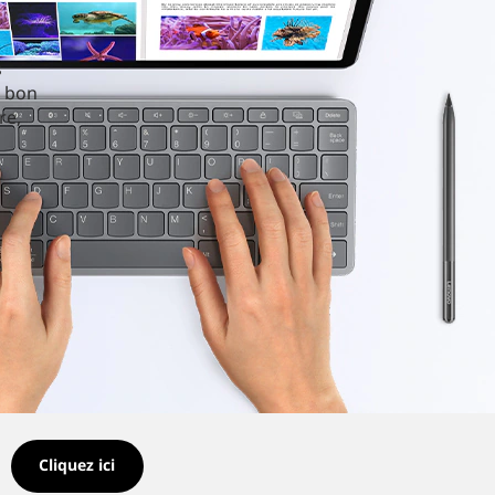
s
e bon
re,
Cliquez ici