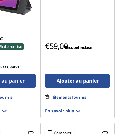
00
€59,00
% de remise
Recupel incluse
n
ACC‑SAVE
 au panier
Ajouter au panier
ournis
Éléments fournis
En savoir plus
Comparer