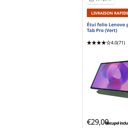
LIVRAISON RAPID
Étui folio Lenovo 
Tab Pro (Vert)
4.0
(71)
€29,00
Recupel inclu