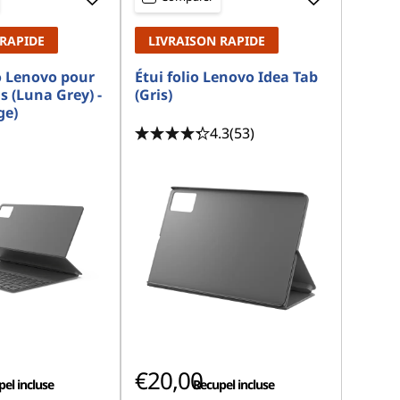
 RAPIDE
LIVRAISON RAPIDE
io Lenovo pour
Étui folio Lenovo Idea Tab
s (Luna Grey) -
(Gris)
ge)
4.3
(53)
€20,00
el incluse
Recupel incluse