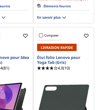
ournis
Éléments fournis
En savoir plus
Comparer
LIVRAISON RAPIDE
enovo pour Idea
Étui folio Lenovo pour
s)
Yoga Tab (Gris)
.4
(81)
4.0
(10)