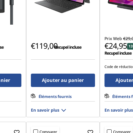
Prix Web
€29,
€119,00
€24,95
13
se
Recupel incluse
Recupel incluse
Code de réductio
anier
Ajouter au panier
Ajouter
Éléments fournis
Éléments f
En savoir plus
En savoir plus
Comparer
Comparer