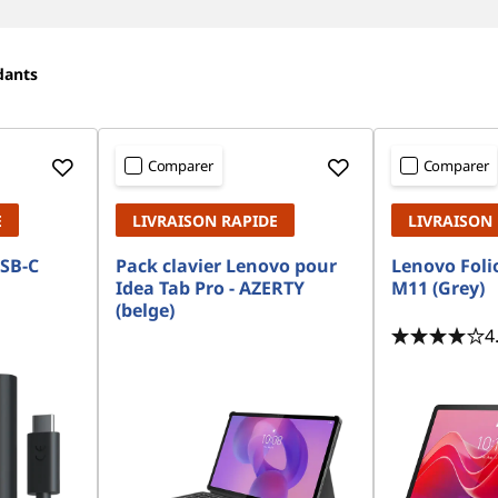
dants
Comparer
Comparer
E
LIVRAISON RAPIDE
LIVRAISON
SB-C
Pack clavier Lenovo pour
Lenovo Folio
Idea Tab Pro - AZERTY
M11 (Grey)
(belge)
4