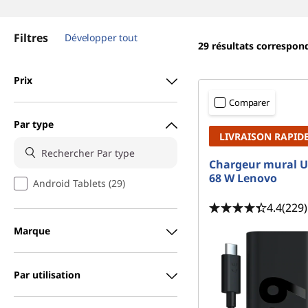
t
Filtres
Développer tout
e
29
résultats correspon
P
Prix
C
Comparer
Par type
LIVRAISON RAPID
Chargeur mural U
68 W Lenovo
Android Tablets (29)
4.4
(229)
Marque
Par utilisation