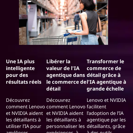
Une IA plus
Libérer la
Transformer le
intelligente
valeur de l'IA
commerce de
pour des
agentique dans
détail grâce à
résultats réels
le commerce de
l'IA agentique à
détail
grande échelle
Découvrez
Découvrez
Lenovo et NVIDIA
comment Lenovo
comment Lenovo
facilitent
et NVIDIA aident
et NVIDIA aident
l’adoption de l’IA
les détaillants à
les détaillants à
agentique par les
utiliser l’IA pour
personnaliser les
détaillants, grâce
améliorer
expériences, à
à des outils