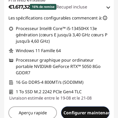
Prix Web
€1.939,00
€1.617,32
Recupel incluse
16% de remise
Bons de réduction en ligne :
-€321,68
Les spécifications configurables commencent à:
Processeur Intel® Core™ i5-13450HX 13e
Code de réduction :
GAMING-DEAL
génération (cœurs E jusqu’à 3,40 GHz cœurs P
jusqu’à 4,60 GHz)
Windows 11 Famille 64
Processeur graphique pour ordinateur
portable NVIDIA® GeForce RTX™ 5050 8Go
GDDR7
16 Go DDR5-4 800MT/s (SODIMM)
1 To SSD M.2 2242 PCIe Gen4 TLC
Livraison estimée entre le 19-08 et le 21-08
Aperçu rapide
Configurer maintenant