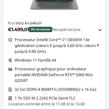
Prix Web
€1.649,01
€1.499,01
Recupel incluse
9% de remise
Bons de réduction en ligne :
-€150,00
Processeur Intel® Core™ i7-13650HX 13e
génération (cœurs E jusqu’à 3,60 GHz cœurs P
Code de réduction :
SUMMER-SAVINGS
jusqu’à 4,90 GHz)
Windows 11 Famille 64
Processeur graphique pour ordinateur
portable NVIDIA® GeForce RTX™ 5060 8Go
GDDR7
32 Go DDR5-4 800MT/s (SODIMM)(2 x 16 Go)
1 To SSD M.2 2242 PCIe Gen4 TLC
Livraison estimée entre le 11-08 et le 13-08