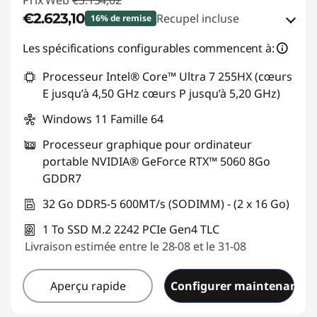
Prix Web
€3.134,02
€2.623,10
Recupel incluse
16% de remise
Bons de réduction en ligne :
-€510,92
Les spécifications configurables commencent à:
Processeur Intel® Core™ Ultra 7 255HX (cœurs
Code de réduction :
GAMING-DEAL
E jusqu’à 4,50 GHz cœurs P jusqu’à 5,20 GHz)
Windows 11 Famille 64
Processeur graphique pour ordinateur
portable NVIDIA® GeForce RTX™ 5060 8Go
GDDR7
32 Go DDR5-5 600MT/s (SODIMM) - (2 x 16 Go)
1 To SSD M.2 2242 PCIe Gen4 TLC
Livraison estimée entre le 28-08 et le 31-08
Aperçu rapide
Configurer maintenant