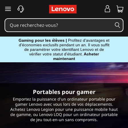
P
passer au contenu principal
C
p
o
Gaming pour les élèves |
Profitez d'avantages et
d'économies exclusifs pendant un an. Il vous suffit
de paramétrer votre identifiant Lenovo et de
r
vérifier votre statut d'étudiant.
Acheter
maintenant
t
a
b
Portables pour gamer
Emportez la puissance d'un ordinateur portable pour
l
gamer Lenovo avec vous lors de vos déplacements.
Achetez Lenovo Legion pour une puissance mobile haut
e
de gamme, ou Lenovo LOQ pour un ordinateur portable
de jeu tout-en-un sans compromis.