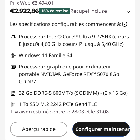
Prix Web
€3.494,01
€2.922,86
Recupel incluse
16% de remise
Bons de réduction en ligne :
-€571,15
Les spécifications configurables commencent à:
Processeur Intel® Core™ Ultra 9 275HX (cœurs
Code de réduction :
GAMING-DEAL
E jusqu’à 4,60 GHz cœurs P jusqu’à 5,40 GHz)
Windows 11 Famille 64
Processeur graphique pour ordinateur
portable NVIDIA® GeForce RTX™ 5070 8Go
GDDR7
32 Go DDR5-5 600MT/s (SODIMM) - (2 x 16 Go)
1 To SSD M.2 2242 PCIe Gen4 TLC
Livraison estimée entre le 28-08 et le 31-08
Aperçu rapide
Configurer maintenant