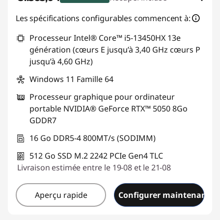
Bons de réduction en ligne :
-€305,96
Les spécifications configurables commencent à:
Processeur Intel® Core™ i5-13450HX 13e
Code de réduction :
GAMING-DEAL
génération (cœurs E jusqu’à 3,40 GHz cœurs P
jusqu’à 4,60 GHz)
Windows 11 Famille 64
Processeur graphique pour ordinateur
portable NVIDIA® GeForce RTX™ 5050 8Go
GDDR7
16 Go DDR5-4 800MT/s (SODIMM)
512 Go SSD M.2 2242 PCIe Gen4 TLC
Livraison estimée entre le 19-08 et le 21-08
Aperçu rapide
Configurer maintenant