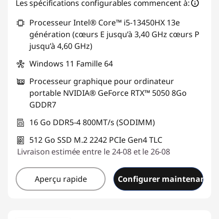
Bons de réduction en ligne :
-€310,08
Les spécifications configurables commencent à:
Processeur Intel® Core™ i5-13450HX 13e
Code de réduction :
GAMING-DEAL
génération (cœurs E jusqu’à 3,40 GHz cœurs P
jusqu’à 4,60 GHz)
Windows 11 Famille 64
Processeur graphique pour ordinateur
portable NVIDIA® GeForce RTX™ 5050 8Go
GDDR7
16 Go DDR5-4 800MT/s (SODIMM)
512 Go SSD M.2 2242 PCIe Gen4 TLC
Livraison estimée entre le 24-08 et le 26-08
Aperçu rapide
Configurer maintenant