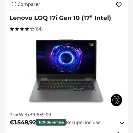
Comparer
Lenovo LOQ 17i Gen 10 (17” Intel)
(64)
Prix Web
€1.859,00
€1.548,92
Recupel incluse
16% de remise