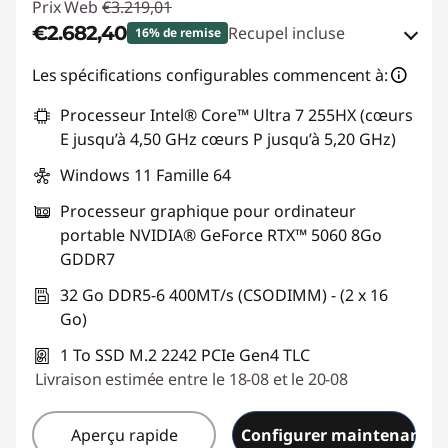
Prix Web
€3.219,01
€2.682,40
Recupel incluse
16% de remise
Bons de réduction en ligne :
-€536,61
Les spécifications configurables commencent à:
Processeur Intel® Core™ Ultra 7 255HX (cœurs
Code de réduction :
GAMING-DEAL
E jusqu’à 4,50 GHz cœurs P jusqu’à 5,20 GHz)
Windows 11 Famille 64
Processeur graphique pour ordinateur
portable NVIDIA® GeForce RTX™ 5060 8Go
GDDR7
32 Go DDR5-6 400MT/s (CSODIMM) - (2 x 16
Go)
1 To SSD M.2 2242 PCIe Gen4 TLC
Livraison estimée entre le 18-08 et le 20-08
Aperçu rapide
Configurer maintenant