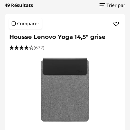
g
49 Résultats
Trier par
s
Comparer
Housse Lenovo Yoga 14,5" grise
(672)