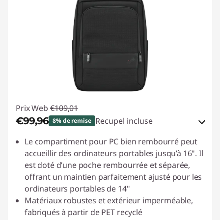
Prix Web
€109,01
€99,96
Recupel incluse
8% de remise
Bons de réduction en ligne :
-€9,05
Le compartiment pour PC bien rembourré peut
accueillir des ordinateurs portables jusqu’à 16". Il
Code de réduction :
ACC‑SAVE
est doté d’une poche rembourrée et séparée,
offrant un maintien parfaitement ajusté pour les
ordinateurs portables de 14"
Matériaux robustes et extérieur imperméable,
fabriqués à partir de PET recyclé