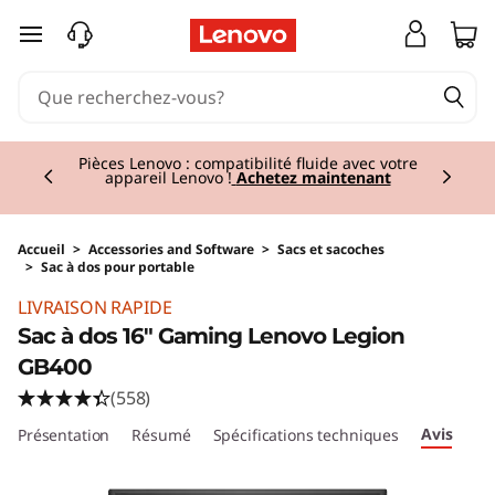
passer au contenu principal
Currently displaying item 2 of 3
Pièces Lenovo : compatibilité fluide avec votre
appareil Lenovo !
Achetez maintenant
Accueil
>
Accessories and Software
>
Sacs et sacoches
>
Sac à dos pour portable
Original Price 64.01 BE_EUR Discounted Price
LIVRAISON RAPIDE
Sac à dos 16" Gaming Lenovo Legion
GB400
(558)
Avis
Présentation
Résumé
Spécifications techniques