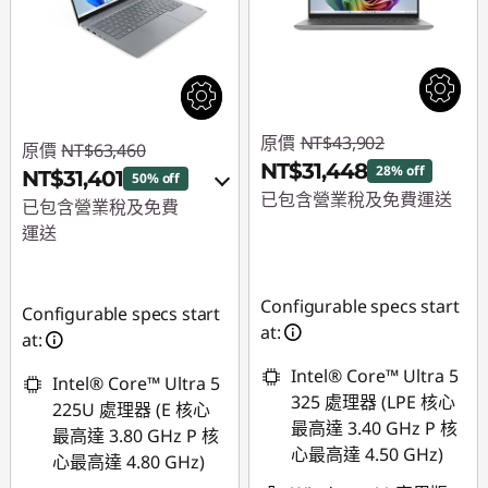
原價
NT$43,902
原價
NT$63,460
NT$31,448
28% off
NT$31,401
50% off
已包含營業稅及免費運送
已包含營業稅及免費
運送
即時折扣： :
-
NT$12,454
即時折扣： :
-
NT$32,059
Configurable specs start
Configurable specs start
at:
或
at:
Intel® Core™ Ultra 5
eCoupon 折扣 :
-
Intel® Core™ Ultra 5
325 處理器 (LPE 核心
NT$29,007
225U 處理器 (E 核心
最高達 3.40 GHz P 核
最高達 3.80 GHz P 核
*以上優惠僅能擇一使
心最高達 4.50 GHz)
心最高達 4.80 GHz)
用