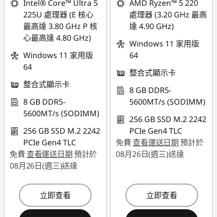
Intel® Core™ Ultra 5
AMD Ryzen™ 5 220
eCoupon 折扣 :
-
225U 處理器 (E 核心
處理器 (3.20 GHz 最高
NT$25,613
最高達 3.80 GHz P 核
達 4.90 GHz)
心最高達 4.80 GHz)
*以上優惠僅能擇一使
Windows 11 家用版
用
Windows 11 家用版
64
64
整合式顯示卡
使用優惠券 :
整合式顯示卡
THINKSPECIALTW
8 GB DDR5-
8 GB DDR5-
5600MT/s (SODIMM)
5600MT/s (SODIMM)
256 GB SSD M.2 2242
256 GB SSD M.2 2242
PCIe Gen4 TLC
PCIe Gen4 TLC
免費
查看運送日期
預計於
免費
查看運送日期
預計於
08月26日(週三)送達
08月26日(週三)送達
立即查看
立即查看