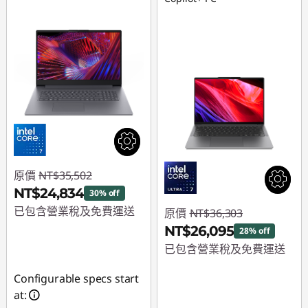
電
腦
原價
NT$35,502
NT$24,834
30% off
已包含營業稅及免費運送
原價
NT$36,303
NT$26,095
28% off
即時折扣： :
-
已包含營業稅及免費運送
NT$10,668
即時折扣： :
-
Configurable specs start
NT$10,208
at: