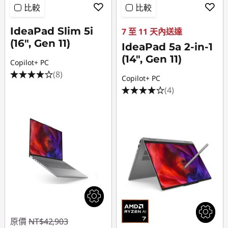
比較
比較
IdeaPad Slim 5i
7 至 11 天內送達
(16", Gen 11)
IdeaPad 5a 2-in-1
(14", Gen 11)
Copilot+ PC
(8)
Copilot+ PC
(4)
原價
NT$42,903