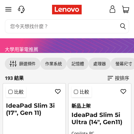
我
跳至主要內容
們
的
最
大學用筆電推薦
Original Price 35502.00 TWD Discounted Pri
Original Price 36303.00 TWD Discounted Pri
Original Price 56860.00 TWD Discounted Pri
Original Price 39303.00 TWD Discounted Pric
Original Price 63702.00 TWD Discounted Pri
Original Price 51076.00 TWD Discounted Pric
Original Price 55259.00 TWD Discounted Pri
Original Price 48659.00 TWD Discounted Pri
Original Price 44202.00 TWD Discounted Pri
Original Price 29992.00 TWD Discounted Pri
Original Price 44402.00 TWD Discounted Pri
Original Price 42859.00 TWD Discounted Pri
Original Price 76802.00 TWD Discounted Pri
Original Price 59159.00 TWD Discounted Pric
Original Price 42903.00 TWD Discounted Pri
Original Price 45602.00 TWD Discounted Pri
Original Price 66075.00 TWD Discounted Pric
Original Price 42503.00 TWD Discounted Pric
Original Price 63460.00 TWD Discounted Pric
Original Price 43902.00 TWD Discounted Pri
Original Price 44703.00 TWD Discounted Pri
Original Price 54754.00 TWD Discounted Pric
Original Price 44503.00 TWD Discounted Pri
Original Price 32903.00 TWD Discounted Pri
Original Price 49203.00 TWD Discounted Pric
Original Price 48903.00 TWD Discounted Pric
Original Price 45503.00 TWD Discounted Pric
佳
篩選條件
作業系統
記憶體
處理器
螢幕尺寸
大
193 結果
按排序
學
比較
比較
筆
IdeaPad Slim 3i
新品上架
(17", Gen 11)
記
IdeaPad Slim 5i
Ultra (14", Gen11)
型
Copilot+ PC