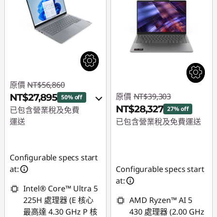
原價
NT$56,860
原價
NT$39,303
NT$27,895
50% off
NT$28,327
已包含營業稅及免費
27% off
運送
已包含營業稅及免費運送
即時折扣： :
-
即時折扣： :
-
NT$28,965
NT$10,976
Configurable specs start
或
at:
Configurable specs start
at:
eCoupon 折扣 :
-
Intel® Core™ Ultra 5
NT$26,273
225H 處理器 (E 核心
AMD Ryzen™ AI 5
最高達 4.30 GHz P 核
430 處理器 (2.00 GHz
*以上優惠僅能擇一使