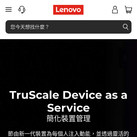
T
跳至主要內容
r
u
S
c
a
l
TruScale Device as a
e
Service
D
簡化裝置管理
e
節由新一代裝置為每個人注入動能，並透過靈活的