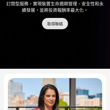
v
訂閱型服務，實現裝置生命週期管理、安全性和永
i
續發展，並將投資報酬率最大化。
c
取得聯絡
e
a
s
a
S
e
r
v