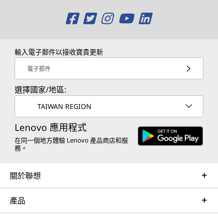
O
O
O
O
O
p
p
p
p
p
e
e
e
e
e
輸入電子郵件以接收寶貴更新
n
n
n
n
n
電子郵件
s
s
s
s
s
選擇國家/地區:
a
a
a
a
a
TAIWAN REGION
n
n
n
n
n
Lenovo 應用程式
e
e
e
e
e
在同一個地方體驗 Lenovo 產品商店和服
務。
w
w
w
w
w
關於聯想
w
w
w
w
w
i
i
i
i
i
產品
n
n
n
n
n