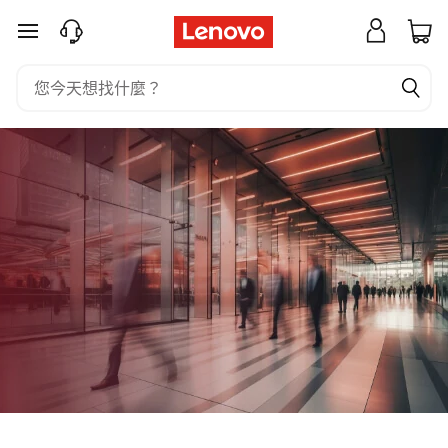
R
跳至主要內容
e
d
H
a
t
®
S
o
l