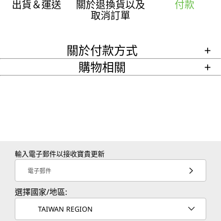
Q
出貨＆運送
關於退換貨以及
付款
取消訂單
s
&
關於付款方式
+
H
購物相關
+
e
l
p
C
輸入電子郵件以接收寶貴更新
e
電子郵件
n
選擇國家/地區:
t
TAIWAN REGION