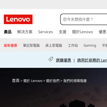
我
們
的
跳
產品
解決方案
Services
支援
關於Lenovo
優惠
至
領
主
要
最新優惠
筆記型電腦
桌上型電腦
工作站
Gaming
平
導
內
容
階
選購優惠
|
適用於商務的 Leno
層
首頁
>
關於 Lenovo
>
關於我們
> 我們的領導階層