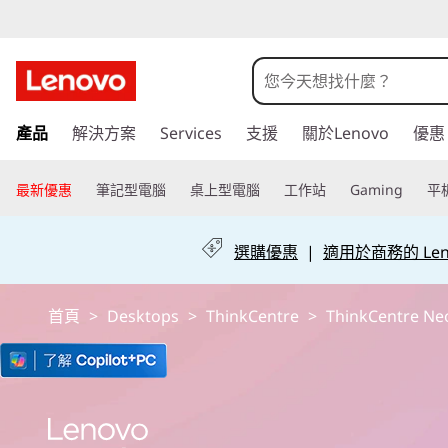
T
h
i
跳
產品
解決方案
Services
支援
關於Lenovo
優惠
至
n
主
k
要
最新優惠
筆記型電腦
桌上型電腦
工作站
Gaming
平
內
C
容
選購優惠
|
適用於商務的 Leno
e
n
首頁
>
Desktops
>
ThinkCentre
>
ThinkCentre Neo
t
r