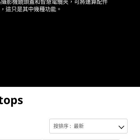
、網路攝影機鏡頭蓋和智慧電纜夾，可將運算配件
殼等，這只是其中幾種功能。
tops
按排序 :
最新