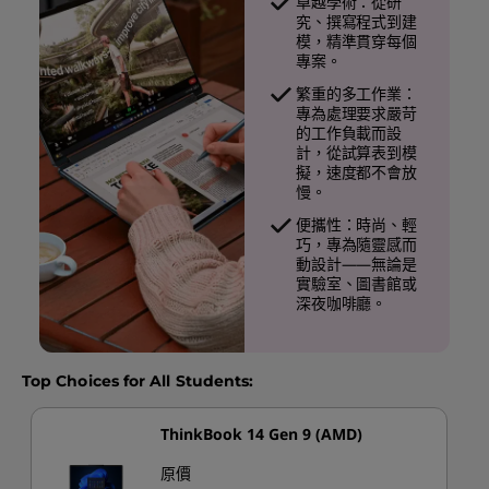
卓越學術：從研
究、撰寫程式到建
模，精準貫穿每個
專案。
繁重的多工作業：
專為處理要求嚴苛
的工作負載而設
計，從試算表到模
擬，速度都不會放
慢。
便攜性：時尚、輕
巧，專為隨靈感而
動設計——無論是
實驗室、圖書館或
深夜咖啡廳。
Top Choices for All Students:
ThinkBook 14 Gen 9 (AMD)
原價