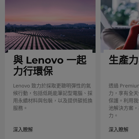
與 Lenovo 一起
生產力
力行環保
Lenovo 致力於採取更聰明彈性的氣
透過 Premiu
候行動，包括低耗能筆記型電腦、採
力，享有全天
用永續材料與包裝，以及提供碳抵換
保護。利用我
服務。
池解決方案，
力。
深入瞭解
深入瞭解