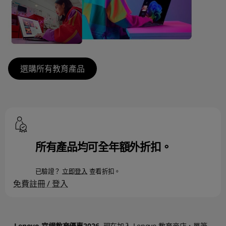
|
學
生
選購所有教育產品
筆
記
型
電
所有產品均可全年額外折扣。
腦
已驗證？
立即登入
查看折扣。
免費註冊 / 登入
優
惠
Lenovo 官網教育優惠2026
現在加入 Lenovo 教育商店，單筆