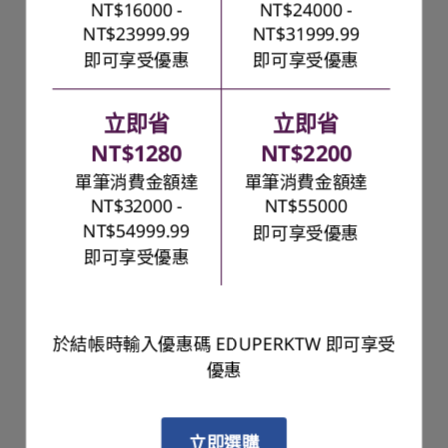
NT$16000 -
NT$24000 -
學生創作者
NT$23999.99
NT$31999.99
即可享受優惠
即可享受優惠
或許你真的可以擁有一切。對於那些同時重視效能與美感，想
要擁有能駕馭所有現代遊戲、又方便攜帶，並且無論是在咖啡
廳或會議室都能自在使用的玩家來說——這就是你的選擇。
立即省
立即省
NT$1280
NT$2200
適合以下用途：
單筆消費金額達
單筆消費金額達
內容創作：透過必
NT$32000 -
NT$55000
要的工具與效能，
NT$54999.99
即可享受優惠
支援整個創意過
程，讓專案栩栩如
即可享受優惠
生。
強大的多工處理：
專為處理資源密集
型應用程式而打造
於結帳時輸入優惠碼 EDUPERKTW 即可享受
擴充性：多個連接
優惠
埠，可良好搭配多
部顯示器、電腦與
手機間共用等智慧
功能，以及同步所
立即選購