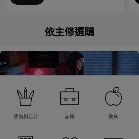
I
t
e
依主修選購
m
1
o
f
4
藝術與設計
商務
教育