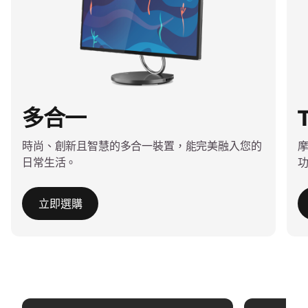
多合一
時尚、創新且智慧的多合一裝置，能完美融入您的
摩
日常生活。
立即選購
I
t
e
m
1