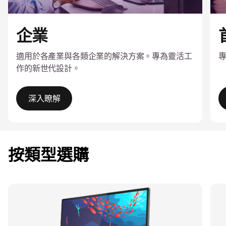
企業
適用於各產業與各類企業的解決方案。專為靈活工
作的新世代設計。
深入瞭解
I
t
e
按類型選購
m
1
o
f
4