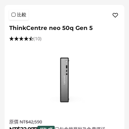
比較
ThinkCentre neo 50q Gen 5
(10)
原價
NT$42,590
46% off