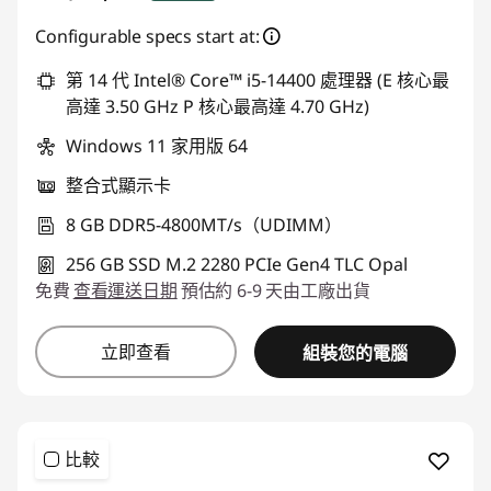
即時折扣： :
-NT$18,481
Configurable specs start at:
或
第 14 代 Intel® Core™ i5-14400 處理器 (E 核心最
高達 3.50 GHz P 核心最高達 4.70 GHz)
eCoupon 折扣 :
-NT$18,887
Windows 11 家用版 64
*以上優惠僅能擇一使用
整合式顯示卡
使用優惠券 :
THINKSPECIALTW
8 GB DDR5-4800MT/s（UDIMM）
256 GB SSD M.2 2280 PCIe Gen4 TLC Opal
免費
查看運送日期
預估約 6-9 天由工廠出貨
立即查看
組裝您的電腦
比較