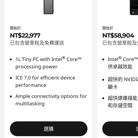
開始於
開始於
NT$22,977
NT$58,904
已包含營業稅及免費運送
已包含營業稅及
®
®
1L Tiny PC with Intel
Core™
Intel
Core™
processing power
供卓越效能
ICE 7.0 for efficient device
超快的
NVIDI
performance
顯卡
Ample connectivity options for
超快速
連接能
multitasking
和存儲空間
選購