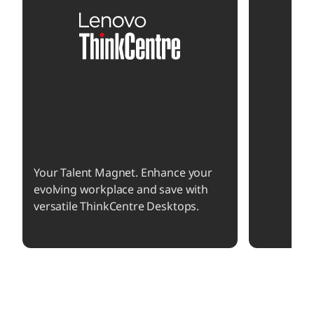
o
f
4
Your Talent Magnet. Enhance your
evolving workplace and save with
versatile ThinkCentre Desktops.