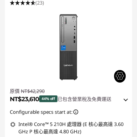
(23)
原價
NT$42,290
NT$23,610
已包含營業稅及免費運送
44% off
即時折扣： :
-NT$18,296
Configurable specs start at:
或
Intel® Core™ 5 210H 處理器 (E 核心最高達 3.60
GHz P 核心最高達 4.80 GHz)
eCoupon 折扣 :
-NT$18,680