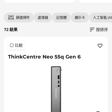
Original Price 41991.00 TWD Discounted Pric
Original Price 40690.00 TWD Discounted Pri
Original Price 42590.00 TWD Discounted Pri
Original Price 45791.00 TWD Discounted Pric
Original Price 42290.00 TWD Discounted Pri
Original Price 41590.00 TWD Discounted Pric
Original Price 52291.00 TWD Discounted Pric
Original Price 51090.00 TWD Discounted Pric
Original Price 43091.00 TWD Discounted Pric
Original Price 43291.00 TWD Discounted Pri
Original Price 43291.00 TWD Discounted Pri
Original Price 35090.00 TWD Discounted Pri
Original Price 47791.00 TWD Discounted Pric
Original Price 47691.00 TWD Discounted Pric
Original Price 33601.00 TWD Discounted Pric
Original Price 33101.00 TWD Discounted Pric
Original Price 49790.00 TWD Discounted Pri
篩選條件
處理器
記憶體
顯示卡
人工智能 (AI
72 結果
按排序
比較
ThinkCentre Neo 55q Gen 6