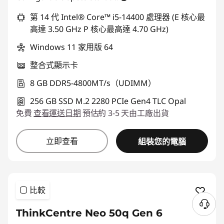
或
第 14 代 Intel® Core™ i5-14400 處理器 (E 核心最
高達 3.50 GHz P 核心最高達 4.70 GHz)
eCoupon 折扣 :
-NT$18,887
Windows 11 家用版 64
*以上優惠僅能擇一使用
整合式顯示卡
使用優惠券 :
THINKSPECIALTW
8 GB DDR5-4800MT/s（UDIMM）
256 GB SSD M.2 2280 PCIe Gen4 TLC Opal
免費
查看運送日期
預估約 3-5 天由工廠出貨
立即查看
組裝您的電腦
比較
ThinkCentre Neo 50q Gen 6