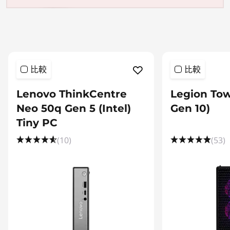
比較
比較
Lenovo ThinkCentre
Legion Tow
Neo 50q Gen 5 (Intel)
Gen 10)
Tiny PC
(10)
(53)