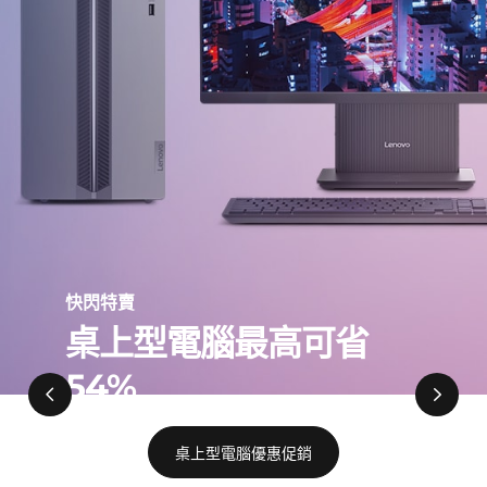
腦
快閃特賣
桌上型電腦最高可省
54%
桌上型電腦優惠促銷