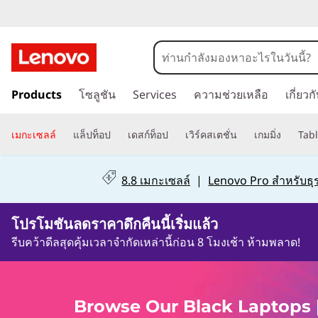
B
r
o
ข้
Products
โซลูชัน
Services
ความช่วยเหลือ
เกี่ยว
า
w
ม
s
ไ
เมกะเซลล์
แล็ปท็อป
เดสก์ท็อป
เวิร์คสเตชั่น
เกมมิ่ง
Tabl
ป
e
ที่
8.8 เมกะเซลล์
|
Lenovo Pro สำหรับธุร
เ
O
นื้
0วัน4ชั่วโมง4นาที59วินาที
u
อ
โปรโมชันลดราคาดึกคืนนี้เริ่มแล้ว
ห
รีบคว้าดีลสุดคุ้มเวลาจำกัดเหล่านี้ก่อน 8 โมงเช้า ห้ามพลาด!
r
า
ห
B
ลั
Browse Our Black Laptops |
ก