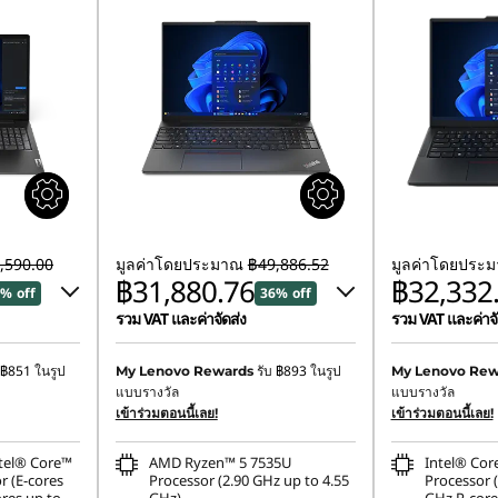
,590.00
มูลค่าโดยประมาณ
฿49,886.52
มูลค่าโดยประ
฿31,880.76
฿32,332
% off
36% off
รวม VAT และค่าจัดส่ง
รวม VAT และค่าจั
6
ประหยัดทันที :
-฿17,424.45
ประหยัดทันที :
-
฿851
ในรูป
รับ
฿893
ในรูป
My Lenovo Rewards
My Lenovo Rew
แบบรางวัล
แบบรางวัล
฿619.90
การประหยัด eCoupon :
-฿581.31
การประหยัด eCo
เข้าร่วมตอนนี้เลย!
เข้าร่วมตอนนี้เลย!
ntel® Core™
AMD Ryzen™ 5 7535U
Intel® Cor
r (E-cores
Processor (2.90 GHz up to 4.55
Processor (