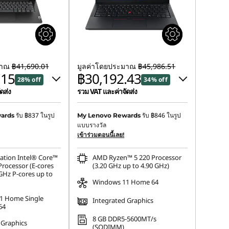
มาณ
฿41,690.01
มูลค่าโดยประมาณ
฿45,986.51
.15
฿30,192.43
28% off
34% off
ดส่ง
รวม VAT และค่าจัดส่ง
฿11,202.10
ประหยัดทันที :
-฿15,247.22
รับ
฿837
ในรูป
รับ
฿846
ในรูป
ards
My Lenovo Rewards
แบบรางวัล
upon :
-฿609.76
การประหยัด eCoupon :
-฿546.86
เข้าร่วมตอนนี้เลย!
ation Intel® Core™
AMD Ryzen™ 5 220 Processor
Processor (E-cores
(3.20 GHz up to 4.90 GHz)
GHz P-cores up to
Windows 11 Home 64
1 Home Single
Integrated Graphics
64
8 GB DDR5-5600MT/s
 Graphics
(SODIMM)