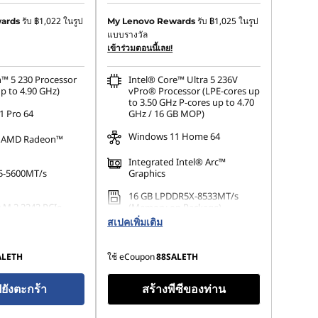
฿13,406.00
ประหยัดทันที :
-฿21,524.55
รับ
฿1,022
ในรูป
รับ
฿1,025
ในรูป
ards
My Lenovo Rewards
แบบรางวัล
upon :
-฿743.88
การประหยัด eCoupon :
-฿677.31
เข้าร่วมตอนนี้เลย!
™ 5 230 Processor
Intel® Core™ Ultra 5 236V
p to 4.90 GHz)
vPro® Processor (LPE-cores up
to 3.50 GHz P-cores up to 4.70
 Pro 64
GHz / 16 GB MOP)
Windows 11 Home 64
d AMD Radeon™
Integrated Intel® Arc™
5-5600MT/s
Graphics
16 GB LPDDR5X-8533MT/s
 M.2 2242 PCIe
(Memory on Package)
Opal
สเปคเพิ่มเติม
256 GB SSD M.2 2242 PCIe
Gen4 TLC Opal
ALETH
ใช้ eCoupon
88SALETH
ปยังตะกร้า
สร้างพีซีของท่าน