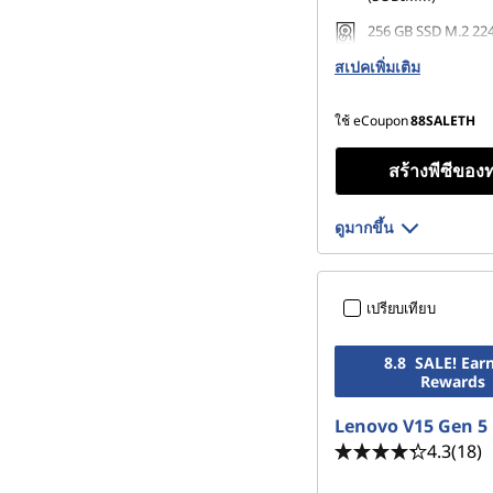
e
256 GB SSD M.2 22
r
Gen4 TLC Opal
สเปคเพิ่มเติม
f
ใช้ eCoupon
88SALETH
u
สร้างพีซีของ
l
ดูมากขึ้น
เปรียบเทียบ
8.8 SALE! Ear
Rewards
Lenovo V15 Gen 5
4.3
(18)