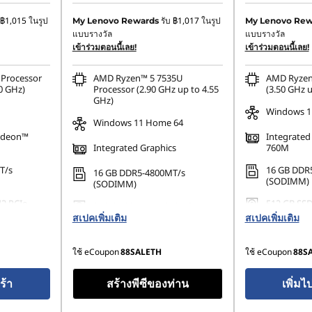
0
ประหยัดทันที :
-฿20,214.28
ประหยัดทันที :
-
฿1,015
ในรูป
รับ
฿1,017
ในรูป
My Lenovo Rewards
My Lenovo Rew
แบบรางวัล
แบบรางวัล
฿738.92
การประหยัด eCoupon :
-฿671.51
การประหยัด eCo
เข้าร่วมตอนนี้เลย!
เข้าร่วมตอนนี้เลย!
Processor
AMD Ryzen™ 5 7535U
AMD Ryzen
0 GHz)
Processor (2.90 GHz up to 4.55
(3.50 GHz u
GHz)
Windows 11
Windows 11 Home 64
adeon™
Integrate
Integrated Graphics
760M
T/s
16 GB DDR
16 GB DDR5-4800MT/s
(SODIMM)
(SODIMM)
42 PCIe
512 GB SSD
256 GB SSD M.2 2242 PCIe
Gen4 TLC 
สเปคเพิ่มเติม
Gen4 TLC Opal
สเปคเพิ่มเติม
ใช้ eCoupon
88SALETH
ใช้ eCoupon
88S
ร้า
สร้างพีซีของท่าน
เพิ่มไ