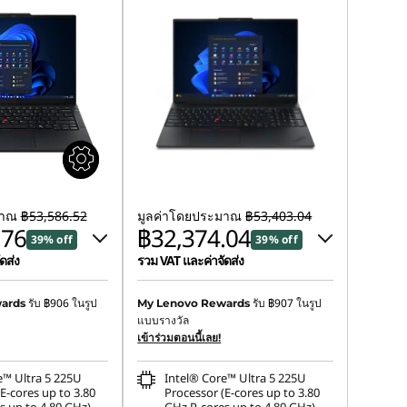
มาณ
฿53,586.52
มูลค่าโดยประมาณ
฿53,403.04
.76
฿32,374.04
39% off
39% off
ดส่ง
รวม VAT และค่าจัดส่ง
฿20,663.22
ประหยัดทันที :
-฿14,457.00
รับ
฿906
ในรูป
รับ
฿907
ในรูป
ards
My Lenovo Rewards
แบบรางวัล
หรือ
upon :
-฿590.54
เข้าร่วมตอนนี้เลย!
การประหยัด eCoupon :
-฿21,029.00
e™ Ultra 5 225U
Intel® Core™ Ultra 5 225U
*Savings cannot be combined
E-cores up to 3.80
Processor (E-cores up to 3.80