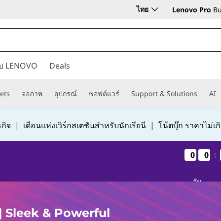
ไทย
Lenovo Pro
Bu
กับ LENOVO
Deals
ets
จอภาพ
อุปกรณ์
ซอฟต์แวร์
Support & Solutions
AI
กิจ
|
เดือนแห่งเวิร์กสเตชันสำหรับนักเรียนี
|
โน้ตบุ๊ก ราคาไม่เ
0
0
0
0
0
0
0
0
:
วัน
 Sleek & Powerful