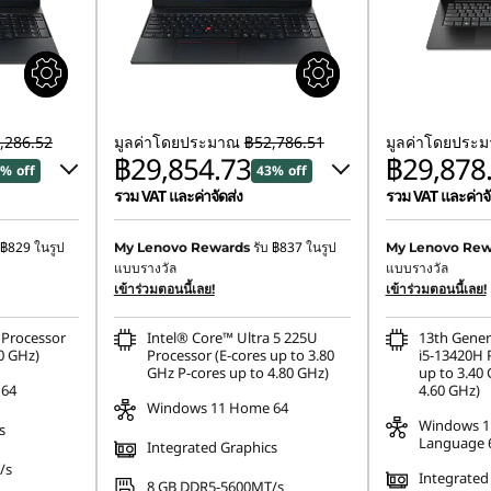
,286.52
มูลค่าโดยประมาณ
฿52,786.51
มูลค่าโดยประ
฿29,854.73
฿29,878
% off
43% off
รวม VAT และค่าจัดส่ง
รวม VAT และค่าจั
4
ประหยัดทันที :
-฿19,548.56
ประหยัดทันที :
-
฿829
ในรูป
รับ
฿837
ในรูป
My Lenovo Rewards
My Lenovo Rew
แบบรางวัล
แบบรางวัล
หรือ
฿534.10
การประหยัด eCo
เข้าร่วมตอนนี้เลย!
เข้าร่วมตอนนี้เลย!
การประหยัด eCoupon :
-฿22,931.78
Processor
Intel® Core™ Ultra 5 225U
13th Gener
*Savings cannot be combined
0 GHz)
Processor (E-cores up to 3.80
i5-13420H 
GHz P-cores up to 4.80 GHz)
up to 3.40 
 64
4.60 GHz)
Windows 11 Home 64
Windows 1
s
Language 
Integrated Graphics
/s
Integrated
8 GB DDR5-5600MT/s