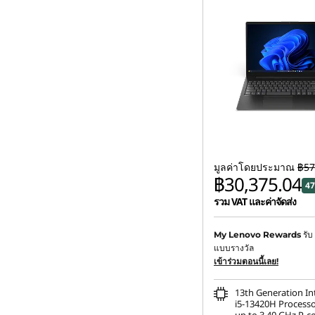
มูลค่าโดยประมาณ
฿57
฿30,375.04
47
รวม VAT และค่าจัดส่ง
ประหยัดทันที :
-฿26,595.0
รับ
My Lenovo Rewards
แบบรางวัล
การประหยัด eCoupon :
-
เข้าร่วมตอนนี้เลย!
13th Generation I
i5-13420H Processo