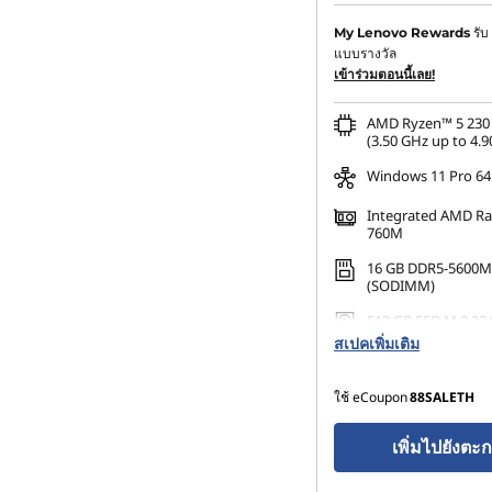
ประหยัดทันที :
-฿14,754.0
รับ
My Lenovo Rewards
แบบรางวัล
การประหยัด eCoupon :
-
เข้าร่วมตอนนี้เลย!
AMD Ryzen™ 5 230 
(3.50 GHz up to 4.9
Windows 11 Pro 64
Integrated AMD R
760M
16 GB DDR5-5600M
(SODIMM)
512 GB SSD M.2 22
Gen4 TLC Opal
สเปคเพิ่มเติม
ใช้ eCoupon
88SALETH
เพิ่มไปยังตะก