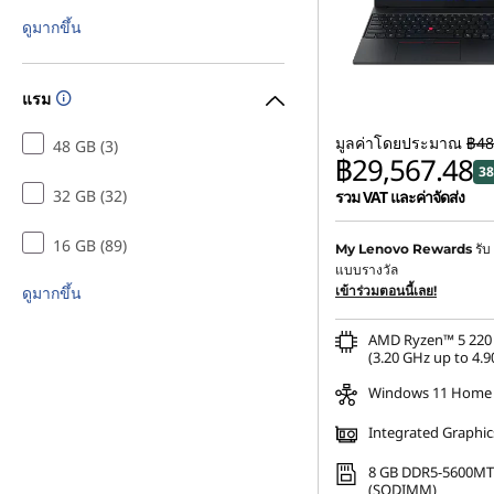
|
ดูมากขึ้น
S
แรม
l
มูลค่าโดยประมาณ
฿48
48 GB (3)
e
฿29,567.48
38
32 GB (32)
รวม VAT และค่าจัดส่ง
e
ประหยัดทันที :
-฿18,184.9
16 GB (89)
รับ
My Lenovo Rewards
k
แบบรางวัล
การประหยัด eCoupon :
-
เข้าร่วมตอนนี้เลย!
ดูมากขึ้น
&
AMD Ryzen™ 5 220 
P
(3.20 GHz up to 4.9
Windows 11 Home
o
Integrated Graphic
w
8 GB DDR5-5600MT
(SODIMM)