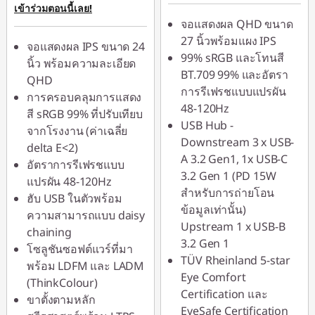
เข้าร่วมตอนนี้เลย!
eCoupon :
-
การประหยัด
จอแสดงผล QHD ขนาด
฿2,367.00
eCoupon :
-
27 นิ้วพร้อมแผง IPS
จอแสดงผล IPS ขนาด 24
฿2,112.00
99% sRGB และโทนสี
*Savings cannot be
นิ้ว พร้อมความละเอียด
BT.709 99% และอัตรา
combined
QHD
*Savings cannot be
การรีเฟรชแบบแปรผัน
การครอบคลุมการแสดง
combined
48-120Hz
ใช้ eCoupon :
สี sRGB 99% ที่ปรับเทียบ
USB Hub -
88SALETH
จากโรงงาน (ค่าเฉลี่ย
ใช้ eCoupon :
Downstream 3 x USB-
delta E<2)
88SALETH
A 3.2 Gen1, 1x USB-C
อัตราการรีเฟรชแบบ
3.2 Gen 1 (PD 15W
แปรผัน 48-120Hz
สำหรับการถ่ายโอน
ฮับ USB ในตัวพร้อม
ข้อมูลเท่านั้น)
ความสามารถแบบ daisy
Upstream 1 x USB-B
chaining
3.2 Gen 1
โซลูชันซอฟต์แวร์ที่มา
TÜV Rheinland 5-star
พร้อม LDFM และ LADM
Eye Comfort
(ThinkColour)
Certification และ
ขาตั้งตามหลัก
EyeSafe Certification