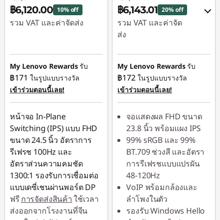
฿6,120.00
฿6,143.01
10% off
20% off
รวม VAT และค่าจัดส่ง
รวม VAT และค่าจัด
ส่ง
ประหยัดทันที :
-
฿680.00
ประหยัดทันที :
-
฿769.00
My Lenovo Rewards
รับ
My Lenovo Rewards
รับ
฿171
฿172
ในรูปแบบรางวัล
ในรูปแบบรางวัล
หรือ
เข้าร่วมตอนนี้เลย!
เข้าร่วมตอนนี้เลย!
การประหยัด
eCoupon :
-
หน้าจอ In-Plane
จอแสดงผล FHD ขนาด
฿1,547.00
Switching (IPS) แบบ FHD
23.8 นิ้ว พร้อมแผง IPS
ขนาด 24.5 นิ้ว อัตราการ
99% sRGB และ 99%
*Savings cannot be
รีเฟรช 100Hz และ
BT.709 ช่วงสี และอัตรา
combined
อัตราส่วนความคมชัด
การรีเฟรชแบบแปรผัน
1300:1 รองรับการเชื่อมต่อ
48-120Hz
ใช้ eCoupon :
แบบเดซี่เชนผ่านพอร์ต DP
VoIP พร้อมกล้องและ
88SALETH
ฟรี
การจัดส่งสินค้า
ใช้เวลา
ลำโพงในตัว
ส่งออกจากโรงงานที่จีน
รองรับ Windows Hello