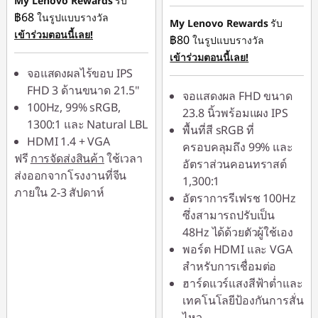
My Lenovo Rewards
รับ
ประหยัดทันที :
-
฿68
ในรูปแบบรางวัล
฿319.00
หรือ
My Lenovo Rewards
รับ
เข้าร่วมตอนนี้เลย!
฿80
ในรูปแบบรางวัล
หรือ
การประหยัด
เข้าร่วมตอนนี้เลย!
eCoupon :
-฿170.00
การประหยัด
จอแสดงผลไร้ขอบ IPS
eCoupon :
-฿326.00
FHD 3 ด้านขนาด 21.5"
*Savings cannot be
จอแสดงผล FHD ขนาด
100Hz, 99% sRGB,
combined
23.8 นิ้วพร้อมแผง IPS
*Savings cannot be
1300:1 และ Natural LBL
พื้นที่สี sRGB ที่
combined
HDMI 1.4 + VGA
ใช้ eCoupon :
ครอบคลุมถึง 99% และ
ฟรี
การจัดส่งสินค้า
ใช้เวลา
88SALETH
อัตราส่วนคอนทราสต์
ใช้ eCoupon :
ส่งออกจากโรงงานที่จีน
1,300:1
88SALETH
ภายใน 2-3 สัปดาห์
อัตราการรีเฟรช 100Hz
ซึ่งสามารถปรับเป็น
48Hz ได้ด้วยตัวผู้ใช้เอง
พอร์ต HDMI และ VGA
สำหรับการเชื่อมต่อ
ฮาร์ดแวร์แสงสีฟ้าต่ำและ
เทคโนโลยีป้องกันการสั่น
ไหว