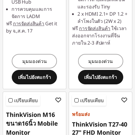
USB Hub
combined
และรองรับ Tiny
ใช้ eCoupon :
การควบคุมและการ
2 x HDMI 2.1+ DP 1.2 +
88SALETH
จัดการ LADM
ใช้ eCoupon :
ลำโพงในตัว (2W x 2)
ฟรี
การจัดส่งสินค้า
Get it
88SALETH
ฟรี
การจัดส่งสินค้า
ใช้เวลา
by จ.,ส.ค. 17
ส่งออกจากโรงงานที่จีน
ภายใน 2-3 สัปดาห์
มุมมองด่วน
มุมมองด่วน
เพิ่มไปยังตะกร้า
เพิ่มไปยังตะกร้า
เปรียบเทียบ
เปรียบเทียบ
ThinkVision M16
พร้อมส่ง
ขนาด16นิ้ว Mobile
ThinkVision T27-40
Monitor
27" FHD Monitor