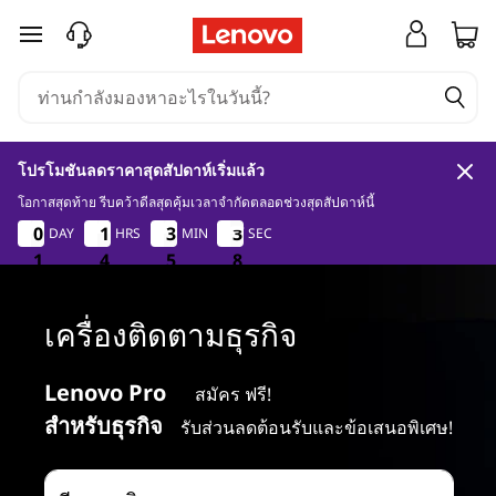
จ
ข้ามไปที่เนื้อหาหลัก
อ
ภ
โปรโมชันลดราคาสุดสัปดาห์เริ่มแล้ว
า
โอกาสสุดท้าย รีบคว้าดีลสุดคุ้มเวลาจำกัดตลอดช่วงสุดสัปดาห์นี้
1
4
5
7
0
0
0
0
1
1
1
1
3
3
3
3
3
3
DAY
HRS
MIN
SEC
3
3
พ
6
1
1
1
4
4
4
5
5
5
6
7
ธุ
เครื่องติดตามธุรกิจ
ร
Lenovo Pro
สมัคร ฟรี!
กิ
สำหรับธุรกิจ
รับส่วนลดต้อนรับและข้อเสนอพิเศษ!
จ