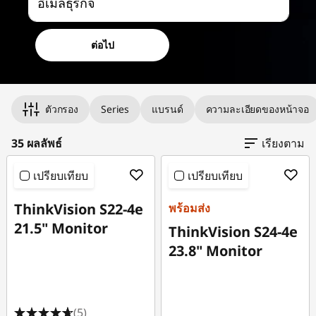
อีเมลธุรกิจ
L
e
ต่อไป
n
Original Price 2690.00 THB Discounted Price 2421.
Original Price 3190.00 THB Discounted Price 2864.
Original Price 3390.01 THB Discounted Price 2959.
Original Price 3790.00 THB Discounted Price 3332.
Original Price 3790.01 THB Discounted Price 3411.
Original Price 5790.00 THB Discounted Price 4343.
Original Price 5690.00 THB Discounted Price 4472.
Original Price 7190.00 THB Discounted Price 5393.
Original Price 7390.01 THB Discounted Price 5543.
Original Price 6390.00 THB Discounted Price 5751.
Original Price 8990.01 THB Discounted Price 5857.
Original Price 7290.01 THB Discounted Price 5993.
Original Price 6800.00 THB Discounted Price 6120.
Original Price 7690.01 THB Discounted Price 6143.
Original Price 8449.00 THB Discounted Price 6337.
Original Price 9469.01 THB Discounted Price 7102.
Original Price 10200.00 THB Discounted Price 7140
Original Price 10379.00 THB Discounted Price 7784
Original Price 10590.01 THB Discounted Price 7951
Original Price 10790.01 THB Discounted Price 8093
o
ตัวกรอง
Series
แบรนด์
ความละเอียดของหน้าจอ
v
35 ผลลัพธ์
เรียงตาม
o
เปรียบเทียบ
เปรียบเทียบ
ThinkVision S22-4e
พร้อมส่ง
21.5" Monitor
ThinkVision S24-4e
23.8" Monitor
(5)