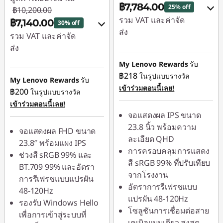
฿7,784.00
25% off
฿10,200.00
รวม VAT และค่าจัด
฿7,140.00
30% off
ส่ง
รวม VAT และค่าจัด
ส่ง
ประหยัดทันที :
-
฿1,037.90
My Lenovo Rewards
รับ
ประหยัดทันที :
-
฿218
ในรูปแบบรางวัล
฿1,020.00
หรือ
My Lenovo Rewards
รับ
เข้าร่วมตอนนี้เลย!
฿200
ในรูปแบบรางวัล
หรือ
การประหยัด
เข้าร่วมตอนนี้เลย!
eCoupon :
-
การประหยัด
จอแสดงผล IPS ขนาด
฿2,595.00
eCoupon :
-
23.8 นิ้ว พร้อมความ
จอแสดงผล FHD ขนาด
฿3,060.00
ละเอียด QHD
*Savings cannot be
23.8″ พร้อมแผง IPS
การครอบคลุมการแสดง
combined
ช่วงสี sRGB 99% และ
*Savings cannot be
สี sRGB 99% ที่ปรับเทียบ
BT.709 99% และอัตรา
combined
จากโรงงาน
ใช้ eCoupon :
การรีเฟรชแบบแปรผัน
อัตราการรีเฟรชแบบ
88SALETH
48-120Hz
ใช้ eCoupon :
แปรผัน 48-120Hz
รองรับ Windows Hello
88SALETH
โซลูชันการเชื่อมต่อสาย
เพื่อการเข้าสู่ระบบที่
เคเบิลแบบเดียว สูงสุด