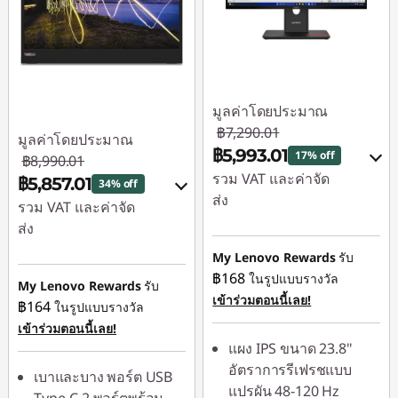
มูลค่าโดยประมาณ
฿7,290.01
มูลค่าโดยประมาณ
฿5,993.01
17% off
฿8,990.01
รวม VAT และค่าจัด
฿5,857.01
34% off
ส่ง
รวม VAT และค่าจัด
ส่ง
ประหยัดทันที :
-
฿729.00
My Lenovo Rewards
รับ
ประหยัดทันที :
-
฿168
ในรูปแบบรางวัล
฿899.00
หรือ
My Lenovo Rewards
รับ
เข้าร่วมตอนนี้เลย!
฿164
ในรูปแบบรางวัล
หรือ
การประหยัด
เข้าร่วมตอนนี้เลย!
eCoupon :
-
การประหยัด
แผง IPS ขนาด 23.8"
฿1,297.00
eCoupon :
-
อัตราการรีเฟรชแบบ
เบาและบาง พอร์ต USB
฿3,133.00
แปรผัน 48-120 Hz
*Savings cannot be