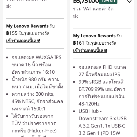
฿5,751.00
10% off
ส่ง
รวม VAT และค่าจัด
ส่ง
ประหยัดทันที :
-
฿739.00
My Lenovo Rewards
รับ
ประหยัดทันที :
-
฿155
ในรูปแบบรางวัล
฿639.00
หรือ
My Lenovo Rewards
รับ
เข้าร่วมตอนนี้เลย!
฿161
ในรูปแบบรางวัล
หรือ
การประหยัด
เข้าร่วมตอนนี้เลย!
eCoupon :
-
การประหยัด
จอแสดงผล WUXGA IPS
฿1,847.00
eCoupon :
-฿533.00
ขนาด 16 นิ้ว พร้อม
จอแสดงผล FHD ขนาด
อัตราส่วนภาพ 16:10
*Savings cannot be
27 นิ้วพร้อมแผง IPS
*Savings cannot be
น้ำหนัก 980 กรัม ความ
combined
99% sRGB และโทนสี
combined
หนา 7 มม. เมื่อไม่มีขาตั้ง
BT.709 99% และอัตรา
ความสว่าง 300 nits,
ใช้ eCoupon :
การรีเฟรชแบบแปรผัน
ใช้ eCoupon :
45% NTSC, อัตราส่วนคอ
88SALETH
48-120Hz
88SALETH
นทราสต์ 1500:1
USB Hub -
ได้รับการรับรองจาก
Downstream 3 x USB-
TÜV ว่าปราศจากการ
A 3.2 Gen1, 1x USB-C
กะพริบ (Flicker-Free)
3.2 Gen 1 (PD 15W