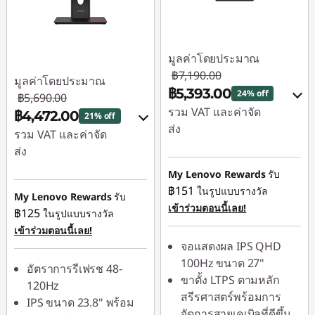
มูลค่าโดยประมาณ
฿7,190.00
มูลค่าโดยประมาณ
฿5,393.00
24% off
฿5,690.00
รวม VAT และค่าจัด
฿4,472.00
21% off
ส่ง
รวม VAT และค่าจัด
ส่ง
ประหยัดทันที :
-
฿719.00
My Lenovo Rewards
รับ
ประหยัดทันที :
-
฿151
ในรูปแบบรางวัล
฿569.00
หรือ
My Lenovo Rewards
รับ
เข้าร่วมตอนนี้เลย!
฿125
ในรูปแบบรางวัล
หรือ
การประหยัด
เข้าร่วมตอนนี้เลย!
eCoupon :
-
การประหยัด
จอแสดงผล IPS QHD
฿1,797.00
eCoupon :
-
100Hz ขนาด 27"
อัตราการรีเฟรช 48-
฿1,218.00
ขาตั้ง LTPS ตามหลัก
*Savings cannot be
120Hz
สรีรศาสตร์พร้อมการ
combined
IPS ขนาด 23.8" พร้อม
*Savings cannot be
จัดการสายเคเบิลที่ดีขึ้น