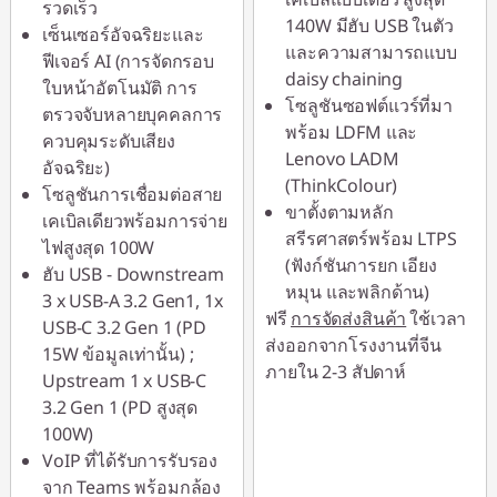
รวดเร็ว
140W มีฮับ USB ในตัว
เซ็นเซอร์อัจฉริยะและ
และความสามารถแบบ
ฟีเจอร์ AI (การจัดกรอบ
daisy chaining
ใบหน้าอัตโนมัติ การ
โซลูชันซอฟต์แวร์ที่มา
ตรวจจับหลายบุคคลการ
พร้อม LDFM และ
ควบคุมระดับเสียง
Lenovo LADM
อัจฉริยะ)
(ThinkColour)
โซลูชันการเชื่อมต่อสาย
ขาตั้งตามหลัก
เคเบิลเดียวพร้อมการจ่าย
สรีรศาสตร์พร้อม LTPS
ไฟสูงสุด 100W
(ฟังก์ชันการยก เอียง
ฮับ USB - Downstream
หมุน และพลิกด้าน)
3 x USB-A 3.2 Gen1, 1x
ฟรี
การจัดส่งสินค้า
ใช้เวลา
USB-C 3.2 Gen 1 (PD
ส่งออกจากโรงงานที่จีน
15W ข้อมูลเท่านั้น) ;
ภายใน 2-3 สัปดาห์
Upstream 1 x USB-C
3.2 Gen 1 (PD สูงสุด
100W)
VoIP ที่ได้รับการรับรอง
จาก Teams พร้อมกล้อง