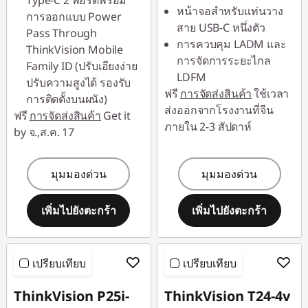
Type-C 2 พอร์ตพร้อม
หน้าจอสำหรับแท่นวาง
combined
การออกแบบ Power
*Savings cannot be
สาย USB-C หนึ่งตัว
Pass Through
combined
การควบคุม LADM และ
ใช้ eCoupon :
ThinkVision Mobile
การจัดการระยะไกล
88SALETH
Family ID (ปรับเอียงง่าย
ใช้ eCoupon :
LDFM
ปรับความสูงได้ รองรับ
88SALETH
ฟรี
การจัดส่งสินค้า
ใช้เวลา
การติดตั้งบนผนัง)
ส่งออกจากโรงงานที่จีน
ฟรี
การจัดส่งสินค้า
Get it
ภายใน 2-3 สัปดาห์
by จ.,ส.ค. 17
มุมมองด่วน
มุมมองด่วน
เพิ่มไปยังตะกร้า
เพิ่มไปยังตะกร้า
เปรียบเทียบ
เปรียบเทียบ
ThinkVision P25i-
ThinkVision T24-4v