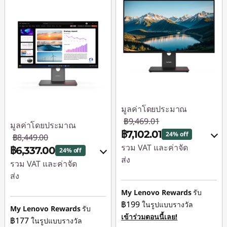
มูลค่าโดยประมาณ
฿9,469.01
มูลค่าโดยประมาณ
฿7,102.01
24% off
฿8,449.00
รวม VAT และค่าจัด
฿6,337.00
24% off
ส่ง
รวม VAT และค่าจัด
ส่ง
ประหยัดทันที :
-
฿946.90
My Lenovo Rewards
รับ
ประหยัดทันที :
-
฿199
ในรูปแบบรางวัล
฿844.90
หรือ
My Lenovo Rewards
รับ
เข้าร่วมตอนนี้เลย!
฿177
ในรูปแบบรางวัล
หรือ
การประหยัด