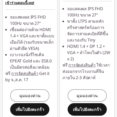
เข้าร่วมตอนนี้เลย!
eCoupon :
-
การประหยัด
จอแสดงผล IPS FHD
฿1,447.00
eCoupon :
-฿236.00
100Hz ขนาด 27"
จอแสดงผล IPS FHD
ขาตั้ง LTPS ตามหลัก
*Savings cannot be
100Hz ขนาด 27"
*Savings cannot be
สรีรศาสตร์พร้อมการ
combined
เชื่อมต่อง่ายด้วย HDMI
combined
จัดการสายเคเบิลที่ดีขึ้น
1.4 + VGA และขาตั้งแบบ
และรองรับ Tiny
ใช้ eCoupon :
เอียงได้ (รองรับขนาดเล็ก
ใช้ eCoupon :
HDMI 1.4 + DP 1.2 +
88SALETH
ผ่านตัวยึด VESA)
88SALETH
VGA + ลำโพงในตัว (2W
เบาะรองนั่งรีไซเคิล
x 2)
EPEAT Gold และ ES8.0
ฟรี
การจัดส่งสินค้า
ใช้เวลา
เป็นมิตรต่อสิ่งแวดล้อม
ส่งออกจากโรงงานที่จีน
ฟรี
การจัดส่งสินค้า
Get it
ภายใน 2-3 สัปดาห์
by จ.,ส.ค. 17
มุมมองด่วน
มุมมองด่วน
เพิ่มไปยังตะกร้า
เพิ่มไปยังตะกร้า