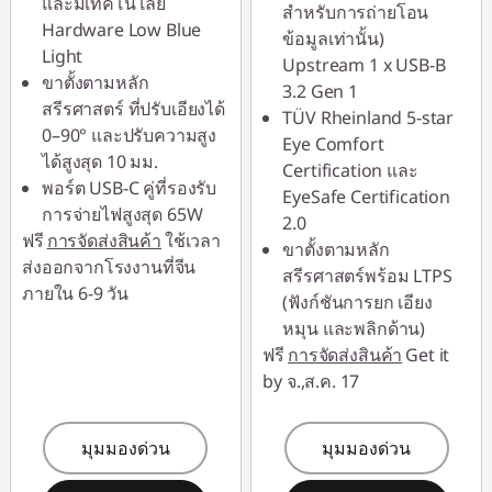
และมีเทคโนโลยี
สำหรับการถ่ายโอน
Hardware Low Blue
ข้อมูลเท่านั้น)
Light
Upstream 1 x USB-B
ขาตั้งตามหลัก
3.2 Gen 1
สรีรศาสตร์ ที่ปรับเอียงได้
TÜV Rheinland 5-star
0–90° และปรับความสูง
Eye Comfort
ได้สูงสุด 10 มม.
Certification และ
พอร์ต USB-C คู่ที่รองรับ
EyeSafe Certification
การจ่ายไฟสูงสุด 65W
2.0
ฟรี
การจัดส่งสินค้า
ใช้เวลา
ขาตั้งตามหลัก
ส่งออกจากโรงงานที่จีน
สรีรศาสตร์พร้อม LTPS
ภายใน 6-9 วัน
(ฟังก์ชันการยก เอียง
หมุน และพลิกด้าน)
ฟรี
การจัดส่งสินค้า
Get it
by จ.,ส.ค. 17
มุมมองด่วน
มุมมองด่วน