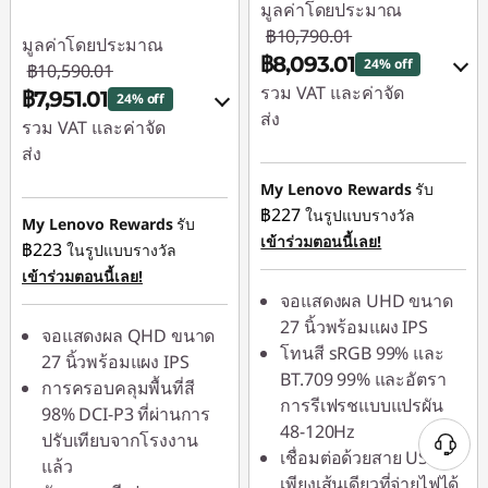
มูลค่าโดยประมาณ
฿10,790.01
มูลค่าโดยประมาณ
฿8,093.01
24% off
฿10,590.01
รวม VAT และค่าจัด
฿7,951.01
24% off
ส่ง
รวม VAT และค่าจัด
ส่ง
ประหยัดทันที :
-
฿1,079.00
My Lenovo Rewards
รับ
ประหยัดทันที :
-
฿227
ในรูปแบบรางวัล
฿1,059.00
หรือ
My Lenovo Rewards
รับ
เข้าร่วมตอนนี้เลย!
฿223
ในรูปแบบรางวัล
หรือ
การประหยัด
เข้าร่วมตอนนี้เลย!
eCoupon :
-
การประหยัด
จอแสดงผล UHD ขนาด
฿2,697.00
eCoupon :
-
27 นิ้วพร้อมแผง IPS
จอแสดงผล QHD ขนาด
฿2,639.00
โทนสี sRGB 99% และ
*Savings cannot be
27 นิ้วพร้อมแผง IPS
BT.709 99% และอัตรา
combined
การครอบคลุมพื้นที่สี
*Savings cannot be
การรีเฟรชแบบแปรผัน
98% DCI-P3 ที่ผ่านการ
combined
48-120Hz
ใช้ eCoupon :
ปรับเทียบจากโรงงาน
เชื่อมต่อด้วยสาย USB-C
88SALETH
แล้ว
ใช้ eCoupon :
เพียงเส้นเดียวที่จ่ายไฟได้