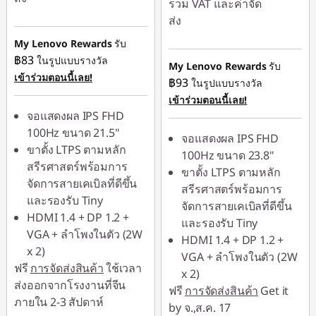
รวม VAT และค่าจัด
ส่ง
ประหยัดทันที :
-
฿339.00
My Lenovo Rewards
รับ
ประหยัดทันที :
-
฿83
ในรูปแบบรางวัล
฿379.00
หรือ
My Lenovo Rewards
รับ
เข้าร่วมตอนนี้เลย!
฿93
ในรูปแบบรางวัล
หรือ
การประหยัด
เข้าร่วมตอนนี้เลย!
eCoupon :
-฿431.00
การประหยัด
จอแสดงผล IPS FHD
eCoupon :
-฿458.00
100Hz ขนาด 21.5"
*Savings cannot be
จอแสดงผล IPS FHD
ขาตั้ง LTPS ตามหลัก
combined
100Hz ขนาด 23.8"
*Savings cannot be
สรีรศาสตร์พร้อมการ
ขาตั้ง LTPS ตามหลัก
combined
จัดการสายเคเบิลที่ดีขึ้น
ใช้ eCoupon :
สรีรศาสตร์พร้อมการ
และรองรับ Tiny
88SALETH
จัดการสายเคเบิลที่ดีขึ้น
ใช้ eCoupon :
HDMI 1.4 + DP 1.2 +
และรองรับ Tiny
88SALETH
VGA + ลำโพงในตัว (2W
HDMI 1.4 + DP 1.2 +
x 2)
VGA + ลำโพงในตัว (2W
ฟรี
การจัดส่งสินค้า
ใช้เวลา
x 2)
ส่งออกจากโรงงานที่จีน
ฟรี
การจัดส่งสินค้า
Get it
ภายใน 2-3 สัปดาห์
by จ.,ส.ค. 17