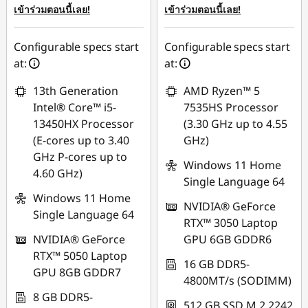
ใช้ eCoupon :
88SALETH
เข้าร่วมตอนนี้เลย!
เข้าร่วมตอนนี้เลย!
88SALETH
Configurable specs start
Configurable specs start
at:
at:
13th Generation
AMD Ryzen™ 5
Intel® Core™ i5-
7535HS Processor
13450HX Processor
(3.30 GHz up to 4.55
(E-cores up to 3.40
GHz)
GHz P-cores up to
Windows 11 Home
4.60 GHz)
Single Language 64
Windows 11 Home
NVIDIA® GeForce
Single Language 64
RTX™ 3050 Laptop
NVIDIA® GeForce
GPU 6GB GDDR6
RTX™ 5050 Laptop
16 GB DDR5-
GPU 8GB GDDR7
4800MT/s (SODIMM)
8 GB DDR5-
512 GB SSD M.2 2242