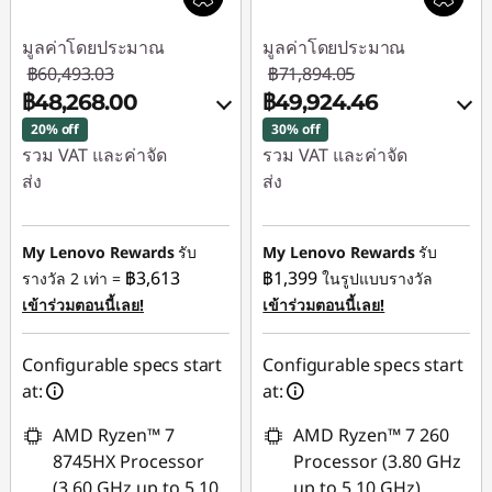
มูลค่าโดยประมาณ
มูลค่าโดยประมาณ
฿60,493.03
฿71,894.05
฿48,268.00
฿49,924.46
20% off
30% off
รวม VAT และค่าจัด
รวม VAT และค่าจัด
ส่ง
ส่ง
ประหยัดทันที :
-
ประหยัดทันที :
-
฿12,225.03
฿21,969.59
My Lenovo Rewards
รับ
My Lenovo Rewards
รับ
฿3,613
฿1,399
รางวัล 2 เท่า =
ในรูปแบบรางวัล
ใช้ eCoupon :
ใช้ eCoupon :
เข้าร่วมตอนนี้เลย!
เข้าร่วมตอนนี้เลย!
88SALETH
88SALETH
Configurable specs start
Configurable specs start
at:
at:
AMD Ryzen™ 7
AMD Ryzen™ 7 260
8745HX Processor
Processor (3.80 GHz
(3.60 GHz up to 5.10
up to 5.10 GHz)