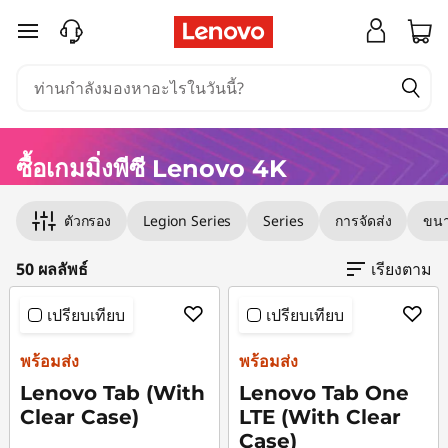
ซื้
ข้ามไปที่เนื้อหาหลัก
อ
เ
ซื้อเกมมิ่งพีซี Lenovo 4K
ก
Original Price 5990.01 THB Discounted Price 
Original Price 5890.00 THB Discounted Price 
Original Price 11090.00 THB Discounted Price 
Original Price 16990.00 THB Discounted Price
Original Price 16990.00 THB Discounted Price
Original Price 24990.01 THB Discounted Price
Original Price 23990.01 THB Discounted Price
Original Price 32490.01 THB Discounted Price
Original Price 54405.81 THB Discounted Price
Original Price 50605.81 THB Discounted Price 
Original Price 53793.03 THB Discounted Price
Original Price 58592.03 THB Discounted Price 
Original Price 74494.05 THB Discounted Price
Original Price 66292.02 THB Discounted Price
Original Price 71394.05 THB Discounted Price
Original Price 62405.80 THB Discounted Price
Original Price 61503.79 THB Discounted Price
Original Price 60493.03 THB Discounted Price
Original Price 60493.03 THB Discounted Pric
Original Price 71894.05 THB Discounted Price
Original Price 59792.04 THB Discounted Price
Original Price 72755.76 THB Discounted Price 
ม
ตัวกรอง
Legion Series
Series
การจัดส่ง
ขนา
มิ่
50 ผลลัพธ์
เรียงตาม
เปรียบเทียบ
เปรียบเทียบ
ง
พร้อมส่ง
พร้อมส่ง
พี
Lenovo Tab (With
Lenovo Tab One
Clear Case)
LTE (With Clear
ซี
Case)