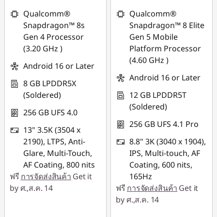
Qualcomm®
Qualcomm®
Snapdragon™ 8s
Snapdragon™ 8 Elite
Gen 4 Processor
Gen 5 Mobile
(3.20 GHz )
Platform Processor
(4.60 GHz )
Android 16 or Later
Android 16 or Later
8 GB LPDDR5X
(Soldered)
12 GB LPDDR5T
(Soldered)
256 GB UFS 4.0
256 GB UFS 4.1 Pro
13" 3.5K (3504 x
2190), LTPS, Anti-
8.8" 3K (3040 x 1904),
Glare, Multi-Touch,
IPS, Multi-touch, AF
AF Coating, 800 nits
Coating, 600 nits,
ฟรี
การจัดส่งสินค้า
Get it
165Hz
by ศ.,ส.ค. 14
ฟรี
การจัดส่งสินค้า
Get it
by ศ.,ส.ค. 14