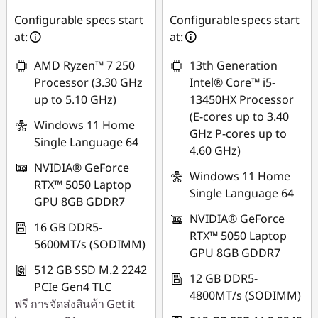
Configurable specs start
Configurable specs start
at:
at:
AMD Ryzen™ 7 250
13th Generation
Processor (3.30 GHz
Intel® Core™ i5-
up to 5.10 GHz)
13450HX Processor
(E-cores up to 3.40
Windows 11 Home
GHz P-cores up to
Single Language 64
4.60 GHz)
NVIDIA® GeForce
Windows 11 Home
RTX™ 5050 Laptop
Single Language 64
GPU 8GB GDDR7
NVIDIA® GeForce
16 GB DDR5-
RTX™ 5050 Laptop
5600MT/s (SODIMM)
GPU 8GB GDDR7
512 GB SSD M.2 2242
12 GB DDR5-
PCIe Gen4 TLC
4800MT/s (SODIMM)
ฟรี
การจัดส่งสินค้า
Get it