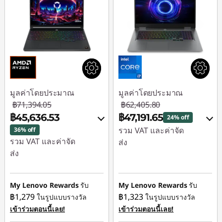
มูลค่าโดยประมาณ
มูลค่าโดยประมาณ
฿71,394.05
฿62,405.80
฿45,636.53
฿47,191.65
24% off
รวม VAT และค่าจัด
36% off
รวม VAT และค่าจัด
ส่ง
ส่ง
ประหยัดทันที :
-
ประหยัดทันที :
-
฿15,214.15
฿25,757.52
My Lenovo Rewards
รับ
My Lenovo Rewards
รับ
ใช้ eCoupon :
฿1,279
฿1,323
ในรูปแบบรางวัล
ในรูปแบบรางวัล
ใช้ eCoupon :
88SALETH
เข้าร่วมตอนนี้เลย!
เข้าร่วมตอนนี้เลย!
88SALETH