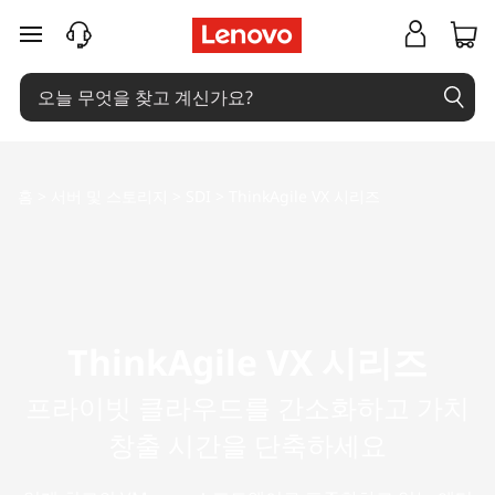
T
주요 콘텐츠로 건너뛰기
h
i
n
홈
>
서버 및 스토리지
>
SDI
>
ThinkAgile VX 시리즈
k
A
g
i
ThinkAgile VX 시리즈
l
프라이빗 클라우드를 간소화하고 가치
창출 시간을 단축하세요
e