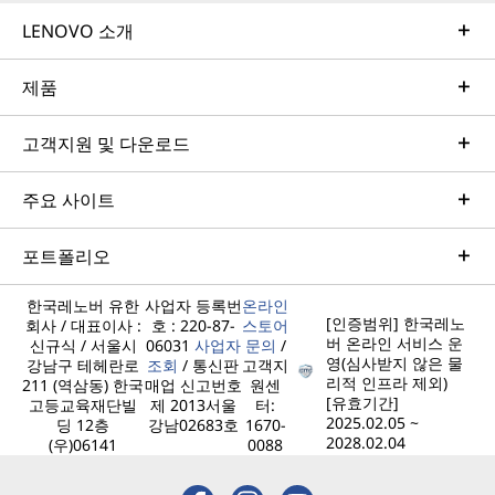
LENOVO 소개
제품
고객지원 및 다운로드
주요 사이트
포트폴리오
한국레노버 유한
사업자 등록번
온라인
[인증범위] 한국레노
회사 / 대표이사 :
호 : 220-87-
스토어
버 온라인 서비스 운
신규식 / 서울시
06031
사업자
문의
/
영(심사받지 않은 물
강남구 테헤란로
조회
/ 통신판
고객지
리적 인프라 제외)
211 (역삼동) 한국
매업 신고번호
원센
[유효기간]
고등교육재단빌
제 2013서울
터:
2025.02.05 ~
딩 12층
강남02683호
1670-
2028.02.04
(우)06141
0088