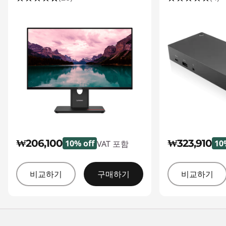
₩206,100
₩323,910
10% off
10
VAT 포함
비교하기
구매하기
비교하기