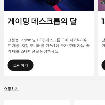
1
3
게이밍 데스크톱의 달
#
>
고성능 Legion 및 LOQ 데스크톱 구매 시 8% 리워
강
드 제공, 지정 모니터를 단 ₩1에 추가 구매 가능! 꿈
만
의 배틀 스테이션을 완성하세요
쇼핑하기
I
t
쇼핑하기
e
m
1
o