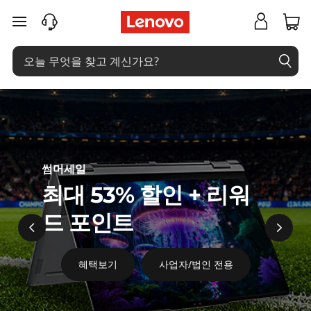
레
<
주요 콘텐츠로 건너뛰기
#
노
~
버
P
a
코
g
리
e
아
c
썸머세일
최대 53% 할인 + 리워
d
1
드 포인트
1
0
혜택보기
사업자/법인 전용
c
f