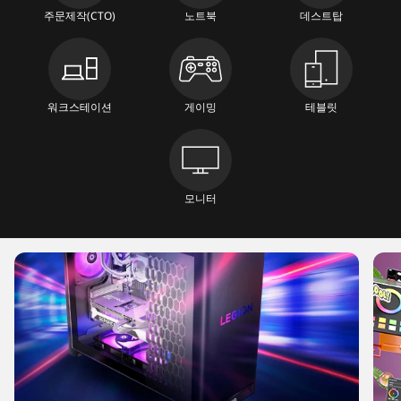
4
주문제작(CTO)
노트북
데스트탑
1
d
-
워크스테이션
게이밍
테블릿
f
6
8
모니터
3
f
0
1
f
f
6