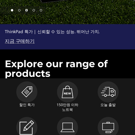
7
-
4
ThinkPad 특가 | 신뢰할 수 있는 성능. 뛰어난 가치.
2
지금 구매하기
7
d
Explore our range of
-
products
4
f
9
할인 특가
150만원 이하
오늘 출발
b
노트북
-
a