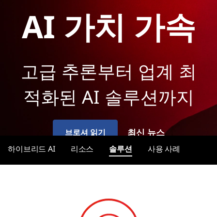
D
AI 가치 가속
I
A
F
고급 추론부터 업계 최
a
적화된 AI 솔루션까지
s
t
최신 뉴스
브로셔 읽기
-
하이브리드 AI
리소스
솔루션
사용 사례
T
r
a