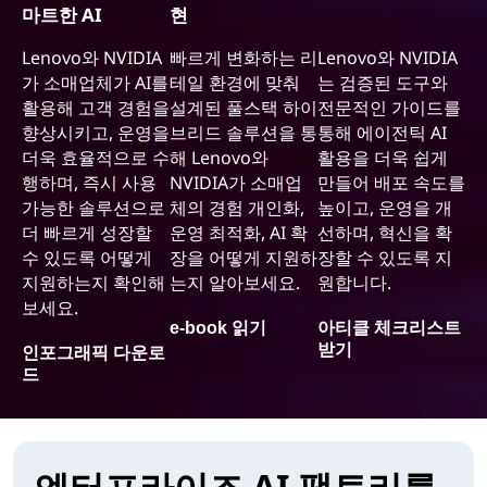
마트한 AI
현
Lenovo와 NVIDIA
빠르게 변화하는 리
Lenovo와 NVIDIA
가 소매업체가 AI를
테일 환경에 맞춰
는 검증된 도구와
활용해 고객 경험을
설계된 풀스택 하이
전문적인 가이드를
향상시키고, 운영을
브리드 솔루션을 통
통해 에이전틱 AI
더욱 효율적으로 수
해 Lenovo와
활용을 더욱 쉽게
행하며, 즉시 사용
NVIDIA가 소매업
만들어 배포 속도를
가능한 솔루션으로
체의 경험 개인화,
높이고, 운영을 개
더 빠르게 성장할
운영 최적화, AI 확
선하며, 혁신을 확
수 있도록 어떻게
장을 어떻게 지원하
장할 수 있도록 지
지원하는지 확인해
는지 알아보세요.
원합니다.
보세요.
e-book 읽기
아티클 체크리스트
받기
인포그래픽 다운로
드
엔터프라이즈 AI 팩토리를