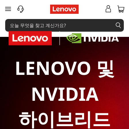
L
주요 콘텐츠로 건너뛰기
e
n
o
v
LENOVO 및
o
및
NVIDIA
N
V
하이브리드
I