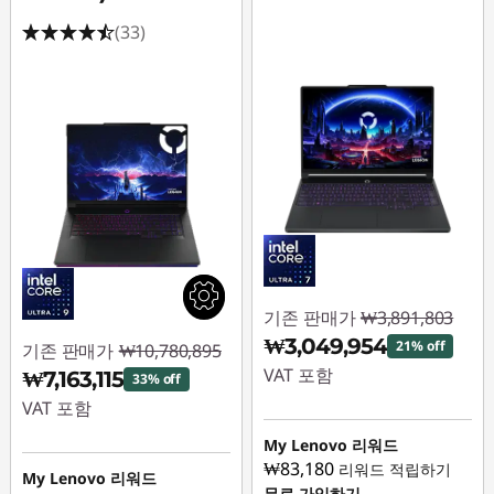
(33)
기존 판매가
₩3,891,803
₩3,049,954
21% off
기존 판매가
₩10,780,895
VAT 포함
₩7,163,115
33% off
VAT 포함
즉시 할인: :
-
₩841,849
My Lenovo 리워드
즉시 할인: :
-
₩83,180
리워드 적립하기
₩3,617,780
My Lenovo 리워드
무료 가입하기