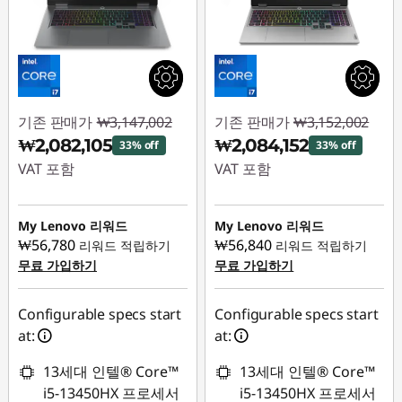
밍
라
인
기존 판매가
₩3,147,002
기존 판매가
₩3,152,002
업
₩2,082,105
₩2,084,152
33% off
33% off
|
VAT 포함
VAT 포함
즉시 할인: :
-
즉시 할인: :
-
레
₩1,064,897
₩1,067,850
My Lenovo 리워드
My Lenovo 리워드
노
₩56,780
₩56,840
리워드 적립하기
리워드 적립하기
무료 가입하기
무료 가입하기
버
Configurable specs start
Configurable specs start
게
at:
at:
이
13세대 인텔® Core™
13세대 인텔® Core™
i5-13450HX 프로세서
i5-13450HX 프로세서