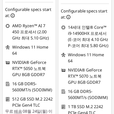
Configurable specs start
Configurable specs start
at:
at:
AMD Ryzen™ AI 7
14세대 인텔® Core™
450 프로세서 (2.00
i9-14900HX 프로세서
GHz 최대 5.10 GHz)
(E-코어 최대 4.10 GHz
P-코어 최대 5.80 GHz)
Windows 11 Home
64
Windows 11 Home
64
NVIDIA® GeForce
RTX™ 5050 노트북
NVIDIA® GeForce
GPU 8GB GDDR7
RTX™ 5070 노트북
GPU 8GB GDDR7
16 GB DDR5-
5600MT/s (SODIMM)
16 GB DDR5-
5600MT/s (SODIMM)
512 GB SSD M.2 2242
PCIe Gen4 TLC
1 TB SSD M.2 2242
무료
배송
08월 24일(월) 이
PCIe Gen4 TLC