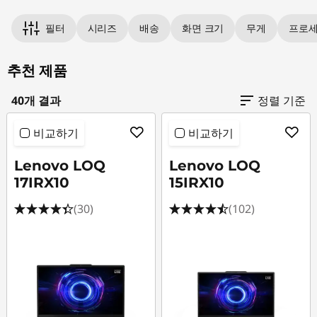
0
Original Price 3147002.00 KRW Discounted P
Original Price 3152002.00 KRW Discounted P
Original Price 4157710.00 KRW Discounted Pr
Original Price 3494002.00 KRW Discounted P
Original Price 8353003.00 KRW Discounted P
Original Price 5869709.00 KRW Discounted P
Original Price 3706709.00 KRW Discounted P
Original Price 4228709.00 KRW Discounted P
Original Price 10780895.00 KRW Discounted P
Original Price 3891803.00 KRW Discounted P
Original Price 3704003.00 KRW Discounted 
Original Price 4618706.00 KRW Discounted P
Original Price 3189135.00 KRW Discounted Pr
Original Price 3518003.00 KRW Discounted P
Original Price 4064709.00 KRW Discounted P
Original Price 4733403.00 KRW Discounted P
Original Price 4345003.00 KRW Discounted P
Original Price 4141003.00 KRW Discounted P
Original Price 4422003.00 KRW Discounted P
Original Price 5008003.00 KRW Discounted P
시
필터
시리즈
배송
화면 크기
무게
프로
리
추천 제품
즈
40개 결과
정렬 기준
|
비교하기
비교하기
가
Lenovo LOQ
Lenovo LOQ
17IRX10
15IRX10
성
(30)
(102)
비
게
이