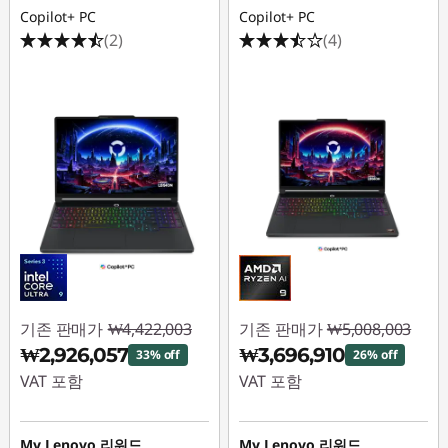
Copilot+ PC
Copilot+ PC
(2)
(4)
기존 판매가
₩4,422,003
기존 판매가
₩5,008,003
₩2,926,057
₩3,696,910
33% off
26% off
VAT 포함
VAT 포함
즉시 할인: :
-
즉시 할인: :
-
₩1,495,946
₩1,311,093
My Lenovo 리워드
My Lenovo 리워드