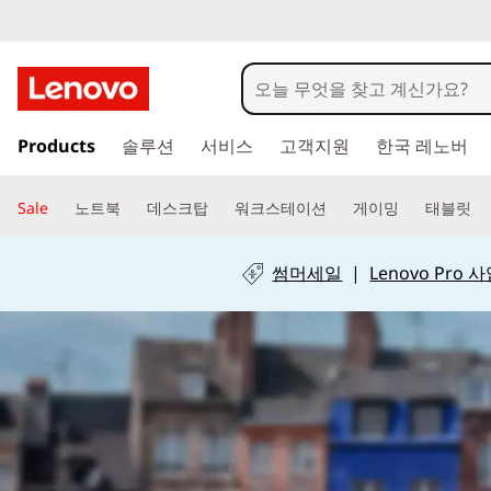
레
노
버
주
Products
솔루션
서비스
고객지원
한국 레노버
요
G
콘
텐
Sale
노트북
데스크탑
워크스테이션
게이밍
태블릿
o
츠
로
|
썸머세일
|
Lenovo Pro
건
너
하
뛰
기
이
브
리