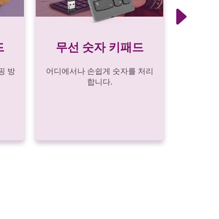
드
무선 숫자 키패드
USB
핑 방
어디에서나 손쉽게 숫자를 처리
합니다.
어디에서나
타 장치를