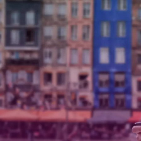
드
업
무
를
위
한
컴
퓨
터
액