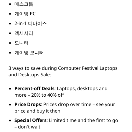
데스크톱
격
게이밍 PC
2-in-1 디바이스
으
액세서리
로
모니터
만
게이밍 모니터
나
3 ways to save during Computer Festival Laptops
and Desktops Sale:
보
Percent-off Deals
: Laptops, desktops and
세
more – 20% to 40% off
Price Drops
: Prices drop over time – see your
요
price and buy it then
.
Special Offers
: Limited time and the first to go
– don't wait