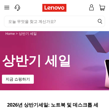
상
주요 콘텐츠로 건너뛰기
반
기
Home
> 상반기 세일
세
일
상반기 세일
을
통
지금 쇼핑하기
해
좋
아
2026년 상반기세일: 노트북 및 데스크톱 세