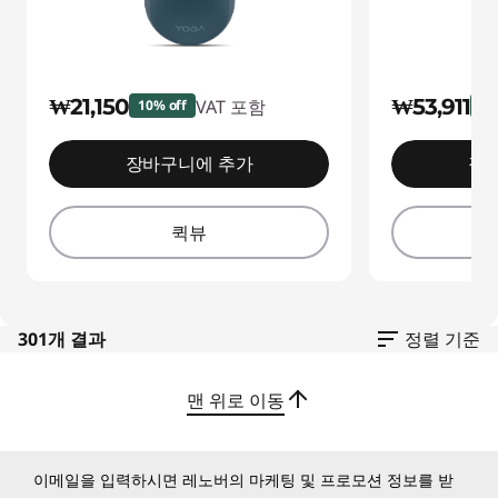
₩21,150
₩53,911
VAT 포함
10% off
9%
장바구니에 추가
장
퀵뷰
301개 결과
정렬 기준
맨 위로 이동
이메일을 입력하시면 레노버의 마케팅 및 프로모션 정보를 받