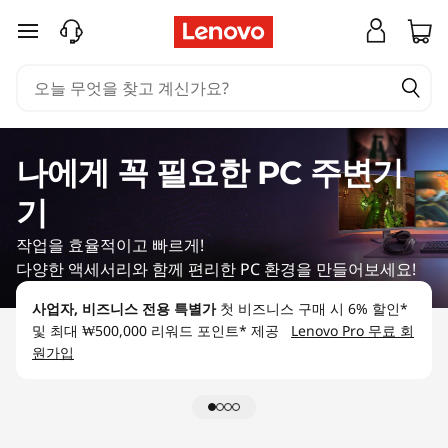
나
주요 콘텐츠로 건너뛰기
에
게
꼭
나에게 꼭 필요한 PC 주변기
필
기
요
작업을 효율적이고 빠르게!
다양한 액세서리와 함께 편리한 PC 환경을 만들어보세요!
한
사업자, 비즈니스 전용 특별가
첫 비즈니스 구매 시 6% 할인*
및 최대 ₩500,000 리워드 포인트* 제공
Lenovo Pro 무료 회
P
원가입
C
주