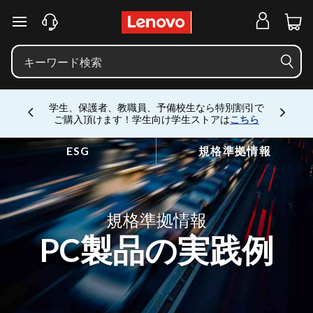
P
C
メインコンテンツにスキップする
製
品
の
実
学生、保護者、教職員、予備校生なら特別割引で
践
ご購入頂けます！学生向け学生ストアは
こちら
Currently displaying item 4 of
例
ESG
規格準拠情報
規格準拠情報
PC製品の実践例