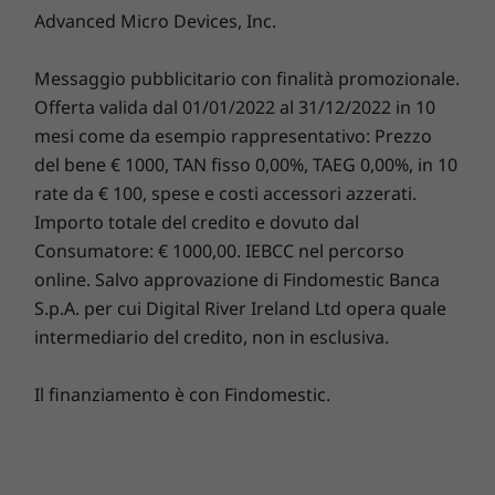
Advanced Micro Devices, Inc.
altoparlanti integrati.
Messaggio pubblicitario con finalità promozionale.
Offerta valida dal 01/01/2022 al 31/12/2022 in 10
Personale e flessibile
mesi come da esempio rappresentativo: Prezzo
del bene € 1000, TAN fisso 0,00%, TAEG 0,00%, in 10
ThinkSmart View per Zoom si sincronizza con il
rate da € 100, spese e costi accessori azzerati.
calendario, lo stato, le impostazioni delle
Importo totale del credito e dovuto dal
riunioni e il telefono, per offrirti un'esperienza
Consumatore: € 1000,00. IEBCC nel percorso
di comunicazione unificata. Può essere
online. Salvo approvazione di Findomestic Banca
configurato per la gestione da remoto da
S.p.A. per cui Digital River Ireland Ltd opera quale
parte del personale IT tramite il portale di
intermediario del credito, non in esclusiva.
amministrazione oppure è possibile scegliere
la gestione self-service. L'intuitivo schermo
touch supporta l'orientamento verticale o
Il finanziamento è con Findomestic.
orizzontale. Inoltre, la console ThinkSmart
Manager ti offre già un controllo maggiore e
un monitoraggio migliore di questo e di altri