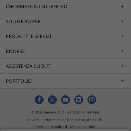
INFORMAZIONI SU LENOVO
SOLUZIONI PER
Proteggi la tua privacy
PRODOTTI E SERVIZI
Le funzionalità per la sicurezza di ThinkSmart
View per Zoom ti permettono di dormire sonni
RISORSE
tranquilli. Grazie all'otturatore della webcam
integrato, al pulsante di disattivazione del
microfono e a un accesso protetto con un
ASSISTENZA CLIENTI
codice di sei cifre, questo dispositivo offre
sicurezza e privacy sia quando è in uso sia
PORTFOLIO
quando è inattivo.
© 2026 Lenovo. Tutti i diritti sono riservati.
Privacy
strumento per il consenso ai cookie
Condizioni di utilizzo
Mappa del sito