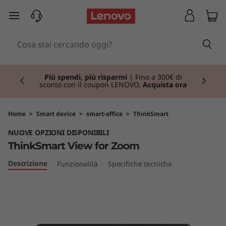
T
passa a contenuto principale
h
i
Currently displaying item 1 of 3
n
Più spendi, più risparmi
| Fino a 300€ di
sconto con il coupon LENOVO.
Acquista ora
k
S
Home
>
Smart device
>
smart-office
>
ThinkSmart
NUOVE OPZIONI DISPONIBILI
m
ThinkSmart View for Zoom
a
Descrizione
Funzionalità
Specifiche tecniche
r
t