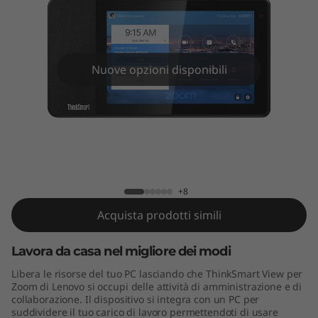
V
i
e
Nuove opzioni disponibili
w
f
o
ThinkSmart View for Zoom
r
+8
Z
Acquista prodotti simili
o
Lavora da casa nel migliore dei modi
o
Libera le risorse del tuo PC lasciando che ThinkSmart View per
Zoom di Lenovo si occupi delle attività di amministrazione e di
m
collaborazione. Il dispositivo si integra con un PC per
suddividere il tuo carico di lavoro permettendoti di usare