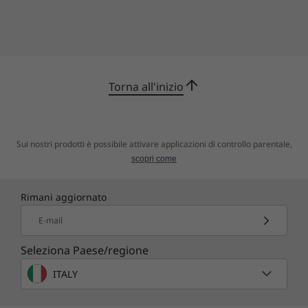
dispositivi, con accesso remoto in tempo reale.
Ora puoi gestirli ovunque grazie all'
app
mobile ThinkSmart Manager.
Torna all'inizio
Sui nostri prodotti è possibile attivare applicazioni di controllo parentale,
scopri come
Rimani aggiornato
E-mail
Seleziona Paese/regione
ITALY