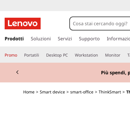
T
h
i
p
a
Prodotti
Soluzioni
Servizi
Supporto
Informazi
n
s
s
k
Promo
Portatili
Desktop PC
Workstation
Monitor
T
a
a
S
Currently displaying item 1 of 3
c
Più spendi, 
o
m
n
t
a
Home
>
Smart device
>
smart-office
>
ThinkSmart
>
T
e
n
r
u
t
t
o
p