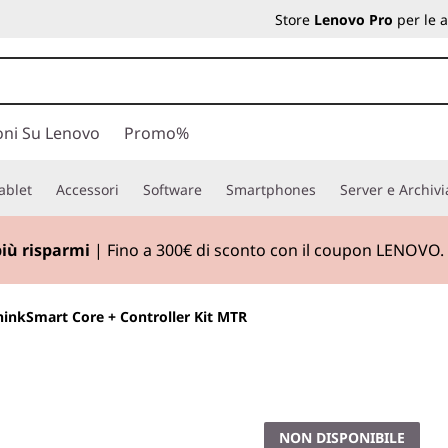
Store
Lenovo Pro
per le 
oni Su Lenovo
Promo%
ablet
Accessori
Software
Smartphones
Server e Archiv
più risparmi
| Fino a 300€ di sconto con il coupon LENOVO.
hinkSmart Core + Controller Kit MTR
Collaborazione co
la tecnologia A/V 
NON DISPONIBILE