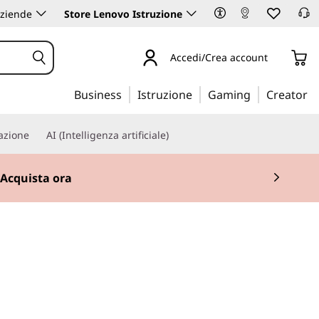
aziende
Store Lenovo Istruzione
Accedi/Crea account
Business
Istruzione
Gaming
Creator
iazione
AI (Intelligenza artificiale)
Acquista ora
n Teams ottimizzata con
esistente