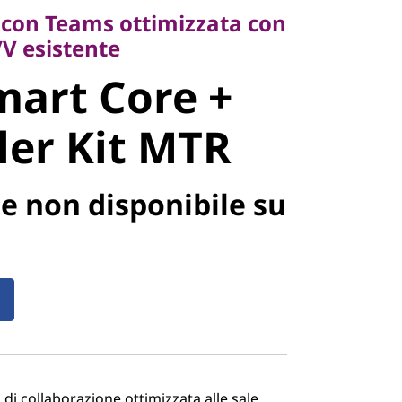
art Core +
 con Teams ottimizzata con
/V esistente
er Kit MTR
art Core +
ler Kit MTR
e non disponibile su
di collaborazione ottimizzata alle sale