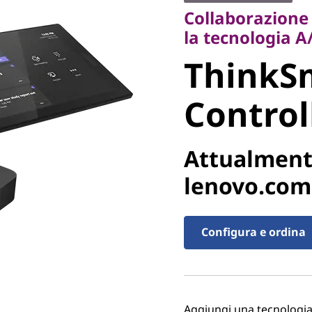
ThinkSm
Collaborazione
la tecnologia A
Controll
ThinkSm
Control
Attualment
lenovo.com
Configura e ordina
Aggiungi una tecnologia 