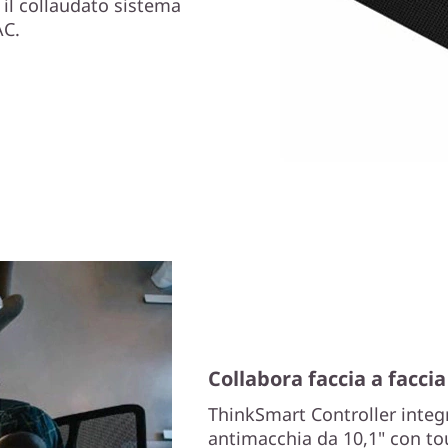
 il collaudato sistema
AC.
Collabora faccia a faccia
ThinkSmart Controller integr
antimacchia da 10,1" con tou