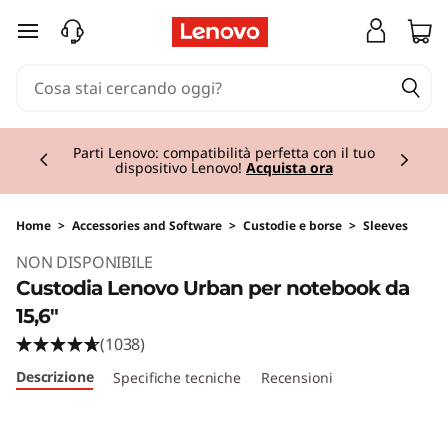
passa a contenuto principale
Currently displaying item 1 of 2
Offerte sugli accessori: risparmia fino al 40%
Acquista ora
Home
>
Accessories and Software
>
Custodie e borse
>
Sleeves
Original Price 24.01 IT_EUR Discounted Price 2
NON DISPONIBILE
Custodia Lenovo Urban per notebook da
15,6"
(1038)
Descrizione
Specifiche tecniche
Recensioni