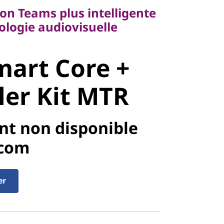
on Teams plus intelligente
art Core +
ologie audiovisuelle
er Kit MTR
art Core +
ler Kit MTR
nt non disponible
.com
er