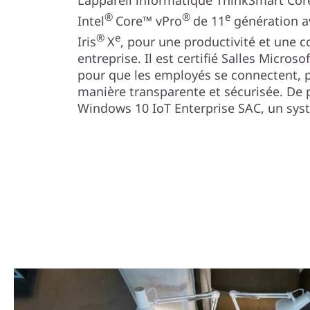
®
®
e
Intel
Core™ vPro
de 11
génération av
®
e
Iris
X
, pour une productivité et une 
entreprise. Il est certifié Salles Microso
pour que les employés se connectent, p
manière transparente et sécurisée. De p
Windows 10 IoT Enterprise SAC, un systè