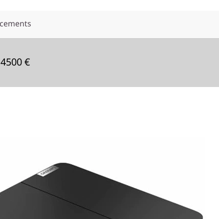
acements
 4500 €