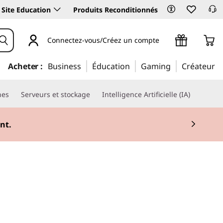
Site Education
Produits Reconditionnés
Connectez-vous/Créez un compte
Acheter :
Business
Éducation
Gaming
Créateur
nes
Serveurs et stockage
Intelligence Artificielle (IA)
nt.
 Teams plus intelligente
gie audiovisuelle