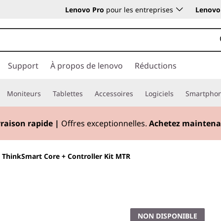
Lenovo Pro
pour les entreprises
Lenovo 
Support
À propos de lenovo
Réductions
Moniteurs
Tablettes
Accessoires
Logiciels
Smartpho
vraison rapide
|
Offres exceptionnelles.
Achetez maintena
>
ThinkSmart Core + Controller Kit MTR
Une collaboration
avec une technolo
existante
NON DISPONIBLE