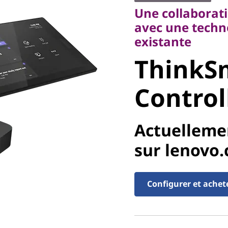
Une collaborati
ThinkSm
avec une techn
existante
Controll
ThinkSm
Control
Actuelleme
sur lenovo
Configurer et achet