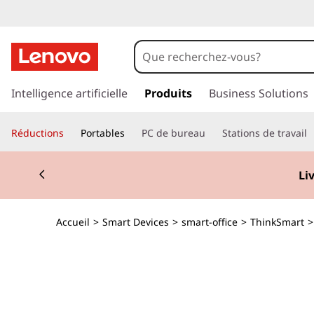
T
h
i
p
a
Intelligence artificielle
Produits
Business Solutions
n
s
s
k
Réductions
Portables
PC de bureau
Stations de travail
e
r
S
Currently displaying item 2 of 2
a
Li
u
m
c
o
a
Accueil
>
Smart Devices
>
smart-office
>
ThinkSmart
n
t
r
e
n
t
u
p