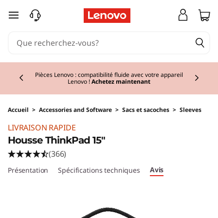
passer au contenu principal
Currently displaying item 2 of 3
Pièces Lenovo : compatibilité fluide avec votre appareil
Lenovo !
Achetez maintenant
Accueil
>
Accessories and Software
>
Sacs et sacoches
>
Sleeves
LIVRAISON RAPIDE
Housse ThinkPad 15"
(366)
Avis
Présentation
Spécifications techniques