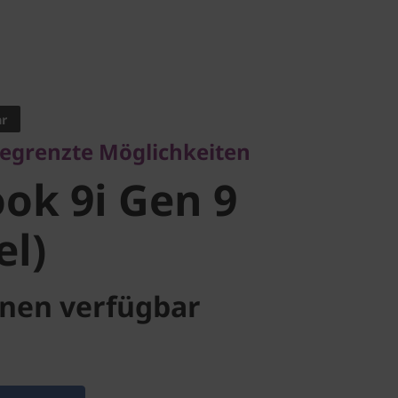
renzte Möglichkeiten
k 9i Gen 9
ar
begrenzte Möglichkeiten
l)
ok 9i Gen 9
el)
nen verfügbar