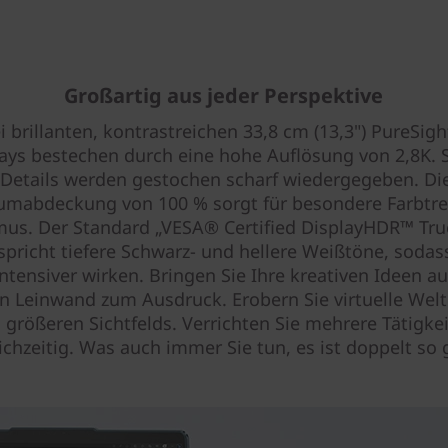
Großartig aus jeder Perspektive
i brillanten, kontrastreichen 33,8 cm (13,3") PureSig
ays bestechen durch eine hohe Auflösung von 2,8K. 
 Details werden gestochen scharf wiedergegeben. Di
umabdeckung von 100 % sorgt für besondere Farbtr
mus. Der Standard „VESA® Certified DisplayHDR™ Tru
spricht tiefere Schwarz- und hellere Weißtöne, soda
ntensiver wirken. Bringen Sie Ihre kreativen Ideen au
n Leinwand zum Ausdruck. Erobern Sie virtuelle Wel
 größeren Sichtfelds. Verrichten Sie mehrere Tätigke
ichzeitig. Was auch immer Sie tun, es ist doppelt so 