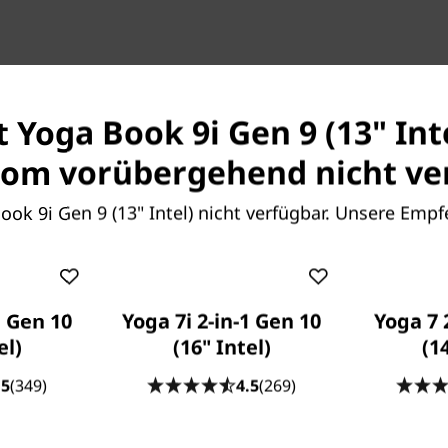
der Aufgabe gewachsen: Die Notebook-Evolut
t Yoga Book 9i Gen 9 (13" Int
ovo Yoga Book 9i Gen 9 (13″ Intel) mit dem neueste
ition Core™ Ultra 7 Prozessor ist perfekt geeignet fü
om vorübergehend nicht ver
 unterwegs sind. Die Machine-Learning-Funktionen d
ne+ beschleunigen Ihren kreativen Prozess, während 
Book 9i Gen 9 (13" Intel) nicht verfügbar. Unsere Emp
isplays die Produktivität steigern. Es handelt sich 
tion mit integrierter Intel® Iris® GPU – deren Grafi
e Kreativität zweifelsohne befeuern. Dank langer Akk
urzer Ladezeit (unterstützt durch Rapid Charge) könn
1 Gen 10
Yoga 7i 2-in-1 Gen 10
Yoga 7 
ununterbrochen produktiv sein.
el)
(16" Intel)
(1
.5
(349)
4.5
(269)