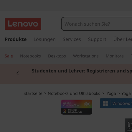
Y
o
g
z
u
Produkte
Lösungen
Services
Support
Über Le
a
m
H
B
Sale
Notebooks
Desktops
Workstations
Monitore
a
u
o
Currently displaying item 2 of 3
Studenten und Lehrer: Registrieren und s
p
t
o
i
n
k
Startseite
>
Notebooks und Ultrabooks
>
Yoga
>
Yoga 
h
a
9
l
t
i
s
p