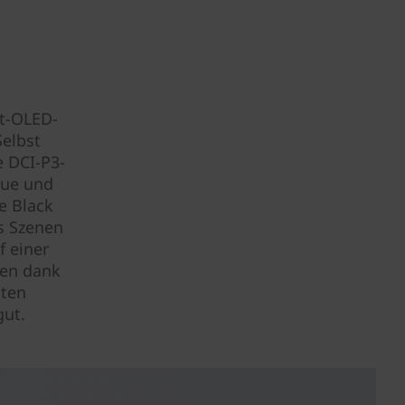
ht-OLED-
Selbst
e DCI-P3-
eue und
e Black
ss Szenen
f einer
ten dank
iten
gut.