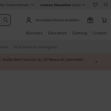
 für Unternehmen
Lenovo Education
Store
Anmelden/Konto erstellen
Business
Education
Gaming
Creator
icher
KI (Künstliche Intelligenz)
rei. Außerdem kannst du 3X Rewards sammeln.