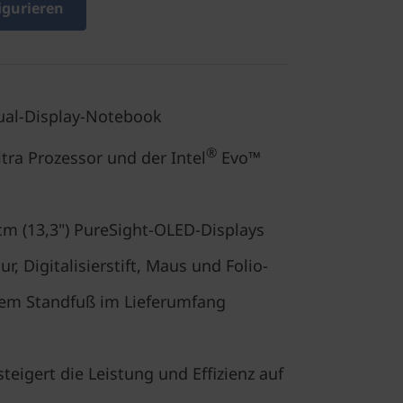
igurieren
al-Display-Notebook
®
tra Prozessor und der Intel
Evo™
 cm (13,3") PureSight-OLED-Displays
, Digitalisierstift, Maus und Folio-
rtem Standfuß im Lieferumfang
teigert die Leistung und Effizienz auf