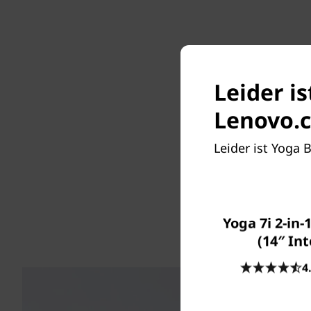
Je
Leider is
Das Len
Evo™ Ed
Lenovo.c
die viel
AI Engi
Leider ist Yoga 
OLED-D
EVO™ Edi
wird Ihr
und k
Yoga 7i 2-in-
(14″ Int
4