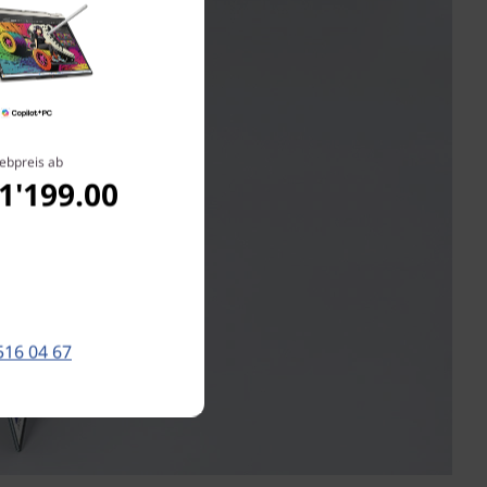
ebpreis ab
1'199.00
516 04 67