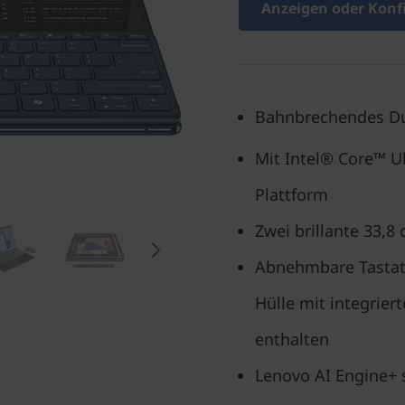
Anzeigen oder Konf
Bahnbrechendes Du
Mit Intel® Core™ Ul
Plattform
Zwei brillante 33,8
Abnehmbare Tastatur
Hülle mit integrie
enthalten
Lenovo AI Engine+ s