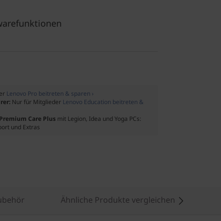
warefunktionen
der
Lenovo Pro beitreten & sparen ›
rer:
Nur für Mitglieder
Lenovo Education beitreten &
f Premium Care Plus
mit Legion, Idea und Yoga PCs:
port und Extras
ubehör
Ähnliche Produkte vergleichen