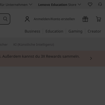
 für Unternehmen
Lenovo Education
Store
Anmelden/Konto erstellen
Business
Education
Gaming
Creator
icher
KI (Künstliche Intelligenz)
rei. Außerdem kannst du 3X Rewards sammeln.