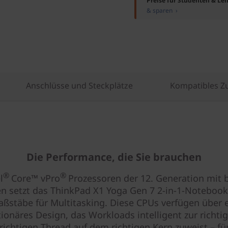
Preise für Studenten & Leh
& sparen ›
Anschlüsse und Steckplätze
Kompatibles Z
Die Performance, die Sie brauchen
®
®
l
Core™ vPro
Prozessoren der 12. Generation mit b
n setzt das ThinkPad X1 Yoga Gen 7 2-in-1-Noteboo
ßstäbe für Multitasking. Diese CPUs verfügen über 
tionäres Design, das Workloads intelligent zur richtig
ichtigen Thread auf dem richtigen Kern zuweist – fü