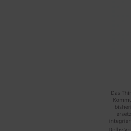
Das Thi
Kommuni
bisher
erset
integrie
Dolby Vo