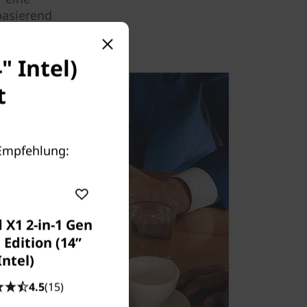
basierend
" Intel)
t
 Empfehlung:
 X1 2-in-1 Gen
 Edition (14ʺ
Intel)
4.5
(15)