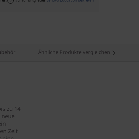
rer:
Nur für Mitglieder
Lenovo Education beitreten
ubehör
Ähnliche Produkte vergleichen
is zu 14
k neue
ein
en Zeit
r eine