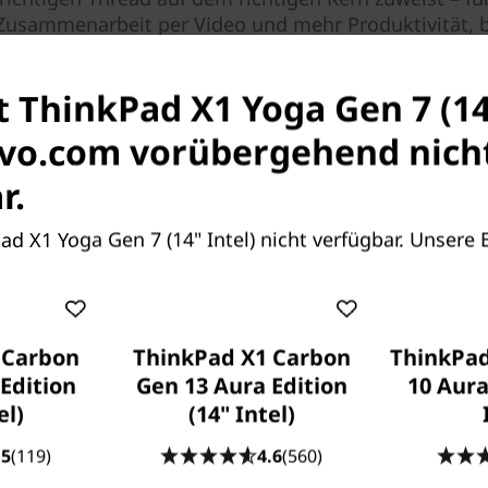
Zusammenarbeit per Video und mehr Produktivität, 
auf der tatsächlichen Nutzung Ihres Geräts.
st ThinkPad X1 Yoga Gen 7 (14
ovo.com vorübergehend nich
r.
Pad X1 Yoga Gen 7 (14" Intel) nicht verfügbar. Unsere
 Carbon
ThinkPad X1 Carbon
ThinkPad
Edition
Gen 13 Aura Edition
10 Aura
el)
(14" Intel)
.5
(119)
4.6
(560)