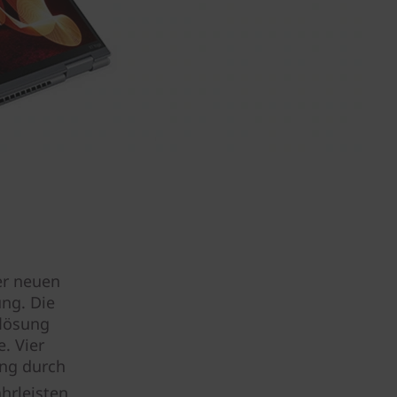
er neuen
ung. Die
lösung
. Vier
ung durch
hrleisten