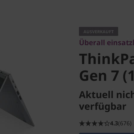
Überall einsatzber
ThinkPa
AUSVERKAUFT
Überall einsatz
Gen 7 (14
ThinkP
Gen 7 (1
Aktuell nic
verfügbar
4.3
(676)