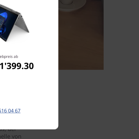
ebpreis ab
1'399.30
516 04 67
 ThinkPad
- und
s, der
elle von