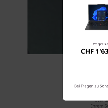
Webpreis 
CHF 1'6
Bei Fragen zu Son
Dank 360
X1 Y
Stand
Ihrem S