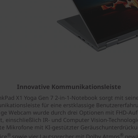
Innovative Kommunikationsleiste
nkPad X1 Yoga Gen 7 2-in-1-Notebook sorgt mit sein
kationsleiste für eine erstklassige Benutzererfahr
ige Webcam wurde durch drei Optionen mit FHD-Auf
zt, einschließlich IR- und Computer Vision-Technologie
rte Mikrofone mit KI-gestützter Geräuschunterdrück
®
®
ice
sowie vier Lautsprecher mit Dolby Atmos
gewä