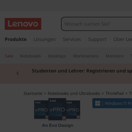
T
h
i
z
u
Produkte
Lösungen
Services
Support
Über Le
n
m
H
k
Sale
Notebooks
Desktops
Workstations
Monitore
a
u
P
Currently displaying item 2 of 3
Studenten und Lehrer: Registrieren und s
p
t
a
i
n
d
Startseite
>
Notebooks und Ultrabooks
>
ThinkPad
>
T
h
a
X
l
t
1
s
p