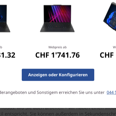
ab
Webpreis ab
W
31.32
CHF 1'741.76
CHF 
Anzeigen oder Konfigurieren
Äußerst anpassungsfähig
derangeboten und Sonstigem erreichen Sie uns unter
044 
-Grad-Scharnier wechselt das Convertible-Notebook
oga Gen 7 schnell zwischen Notebook-, Tablet-, Tent
modus. Wo Sie auch arbeiten – wir haben einen Modu
til entspricht. Sie können außerdem in Sekundenschn