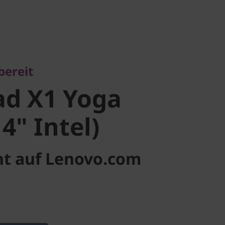
eit
d X1 Yoga
bereit
" Intel)
ad X1 Yoga
4" Intel)
ht auf Lenovo.com