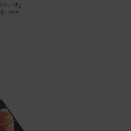
llständig
ignieren