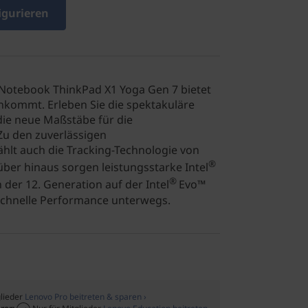
igurieren
1-Notebook ThinkPad X1 Yoga Gen 7 bietet
ankommt. Erleben Sie die spektakuläre
die neue Maßstäbe für die
Zu den zuverlässigen
ählt auch die Tracking-Technologie von
®
arüber hinaus sorgen leistungsstarke Intel
®
der 12. Generation auf der Intel
Evo™
schnelle Performance unterwegs.
glieder
Lenovo Pro beitreten & sparen ›