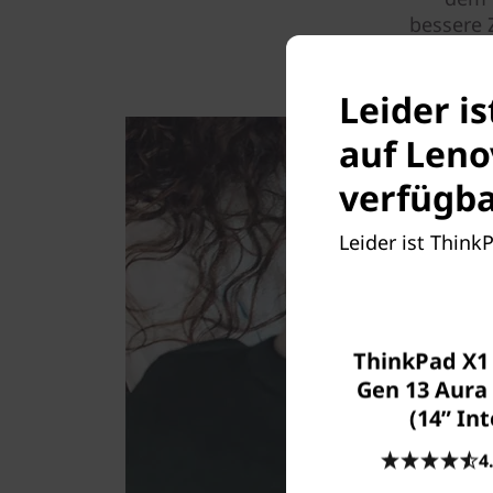
bessere 
Leider i
auf Len
verfügba
Leider ist Think
ThinkPad X1
Gen 13 Aura 
(14ʺ Int
4