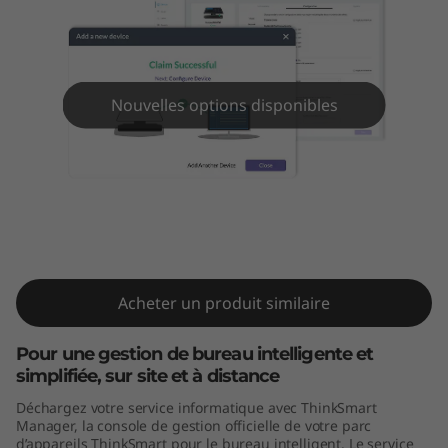
M
a
n
Nouvelles options disponibles
a
g
e
ThinkSmart Manager
r
Acheter un produit similaire
Pour une gestion de bureau intelligente et
simplifiée, sur site et à distance
Déchargez votre service informatique avec ThinkSmart
Manager, la console de gestion officielle de votre parc
d’appareils ThinkSmart pour le bureau intelligent. Le service