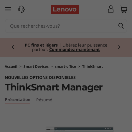
T
passer au contenu principal
h
i
Currently displaying item 2 of 2
n
PC fins et légers
| Libérez leur puissance
partout.
Commandez maintenant
k
S
Accueil
>
Smart Devices
>
smart-office
>
ThinkSmart
NOUVELLES OPTIONS DISPONIBLES
m
ThinkSmart Manager
a
Présentation
Résumé
r
t