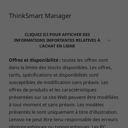
Manager est une console unique offrant une
vue sur l’ensemble de votre réseau
ThinkSmart Manager
ThinkSmart. Déployez des appareils et
configurez des salles, des réseaux et du
matériel. Affichez les rapports d’état en temps
CLIQUEZ ICI POUR AFFICHER DES
réel et résolvez les problèmes avant même que
INFORMATIONS IMPORTANTES RELATIVES À
les utilisateurs ne les signalent. Mettez à jour
L’ACHAT EN LIGNE
sans effort le logiciel d’agent sur plusieurs
appareils. Faites tout cela depuis un seul et
Offres et disponibilité :
toutes les offres sont
même endroit, quel qu’il soit.
dans la limite des stocks disponibles. Les offres,
tarifs, spécifications et disponibilités sont
susceptibles de modification sans préavis. Les
offres de produits et les caractéristiques
présentées sur ce site Web peuvent être modifiées
à tout moment et sans préavis. Les modèles
présentés le sont uniquement à titre d'illustration.
Lenovo ne peut être tenu responsable des erreurs
photographiques ou typographiques. Les PC