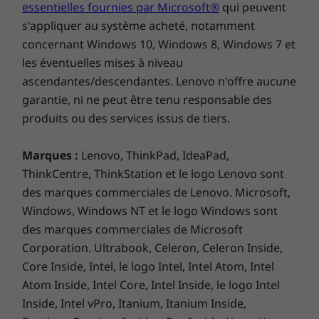
essentielles fournies par Microsoft®
qui peuvent
Choisissez parmi les différents
s'appliquer au système acheté, notamment
programmes proposés.
concernant Windows 10, Windows 8, Windows 7 et
les éventuelles mises à niveau
Pour répondre aux besoins essentiels de la
ascendantes/descendantes. Lenovo n'offre aucune
gestion des parcs d’appareils, ThinkSmart
garantie, ni ne peut être tenu responsable des
Manager BASIC est inclus avec les appareils
produits ou des services issus de tiers.
nouveaux et existants. Ses fonctionnalités sont
intégrées à ThinkSmart Manager PREMIUM,
avec des fonctionnalités supplémentaires
Marques :
Lenovo, ThinkPad, IdeaPad,
moyennant un coût supplémentaire*. Quelle
ThinkCentre, ThinkStation et le logo Lenovo sont
que soit la version que vous choisissez,
des marques commerciales de Lenovo. Microsoft,
l’efficacité de votre équipe informatique est
Windows, Windows NT et le logo Windows sont
garantie.
des marques commerciales de Microsoft
Corporation. Ultrabook, Celeron, Celeron Inside,
* Pour plus d’informations, contactez votre représentant commercial
Core Inside, Intel, le logo Intel, Intel Atom, Intel
Lenovo.
Atom Inside, Intel Core, Intel Inside, le logo Intel
Inside, Intel vPro, Itanium, Itanium Inside,