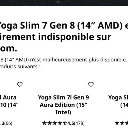
Yoga Slim 7 Gen 8 (14″ AMD) 
rement indisponible sur
com.
 8 (14″ AMD) n’est malheureusement plus disponible
oduits suivants :
i Aura
Yoga Slim 7i Gen 9
Yoga S
10 (14"
Aura Edition (15"
(1
Intel)
e vitesse remarquable. Une batterie incroyab
.3
(66)
4.5
(478)