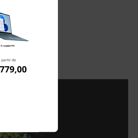
 d’un tout
par
es
es qu'une
e à ses
chnologie
rnit des
u importe
 partir de
.779,00