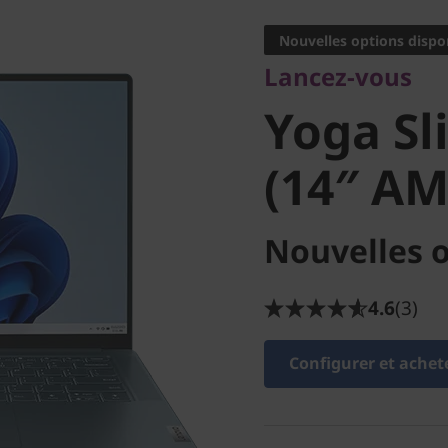
Yoga Sli
Nouvelles options dispo
Lancez-vous
(14″ AM
Yoga Sl
(14″ A
Nouvelles o
4.6
(3)
Configurer et achet