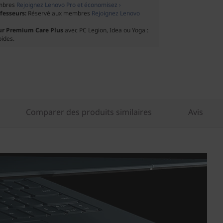
mbres
Rejoignez Lenovo Pro et économisez ›
ofesseurs:
Réservé aux membres
Rejoignez Lenovo
ur Premium Care Plus
avec PC Legion, Idea ou Yoga :
pides.
Comparer des produits similaires
Avis