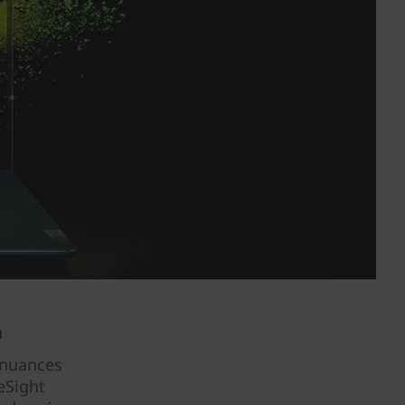
n
 nuances
eSight