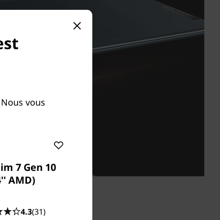
est
. Nous vous
lim 7 Gen 10
4'' AMD)
le.
4.3
(31)