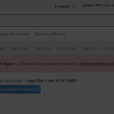
Lenovo Pro
pour l
Français
opos de Lenovo
Bonnes affaires
vail
Moniteurs
Tablettes
Accessoires
Logiciels
Smart
t légers
| Libérez leur puissance partout.
Commandez mai
ga Série Slim
>
Yoga Slim 7 Gen 8 (14″ AMD)
Lancez-vous