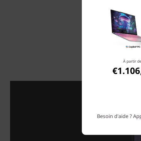
Laissez l
au
A
fonction
qualit
cartes g
intelli
outils i
À partir d
€1.106
Besoin d'aide ? App