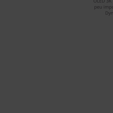
OLED 3K d
peu impo
Dyn