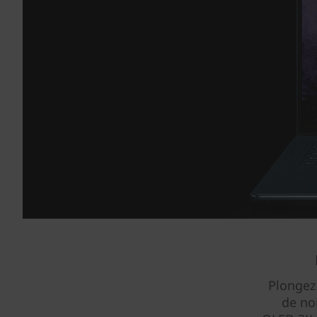
Plongez
de no