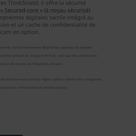
les ThinkShield, il offre la sécurité
« Secured-core » (à noyau sécurisé)
mpreintes digitales tactile intégré au
ion et un cache de confidentialité de
cam en option.
ssionnel. Son fonctionnement dépend des capacités du système
serelles prenant en charge le Wi-Fi 6E, ainsi que des certifications
ales et des bandes de fréquences allouées.
4G en option varie selon la région. Celles-ci doivent être configurées
écessitent un fournisseur de services réseau.