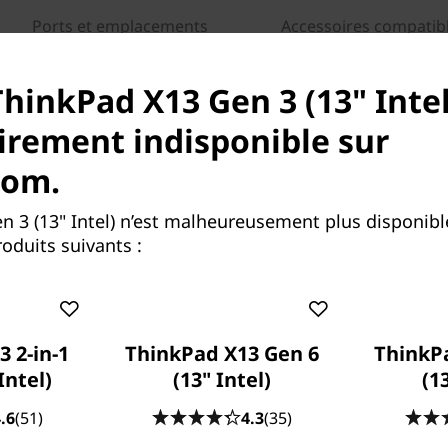
Ports et emplacements
Accessoires compatib
ThinkPad X13 Gen 3 (13" Intel
rement indisponible sur
com.
n 3 (13" Intel) n’est malheureusement plus disponib
oduits suivants :
acement
®
e
modèle Intel
Core™ de 12
ad X13 Gen 3 vous permet de
 2-in-1
ThinkPad X13 Gen 6
ThinkP
 charge jusqu’à Windows 11
Intel)
(13" Intel)
(1
®
®
e
que intégré Intel
Iris
X
,
.6
(51)
4.3
(35)
e à n’importe quelle tâche. Il