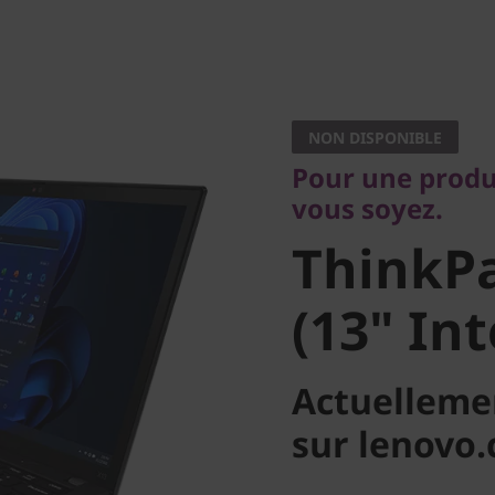
Pour une producti
vous soyez.
NON DISPONIBLE
ThinkPa
Pour une produ
vous soyez.
(13" Inte
ThinkPa
(13" Int
Actuelleme
sur lenovo