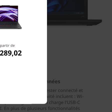
partir de
.289,02
é, sécuriser les données
en 3 vous permet de rester connecté et
s options de connectivité incluent : Wi-
Il prend également en charge l'USB-C
. En plus de plusieurs fonctionnalités