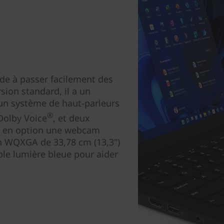
de à passer facilement des
rsion standard, il a un
 un système de haut-parleurs
®
 Dolby Voice
, et deux
si en option une webcam
an WQXGA de 33,78 cm (13,3")
ible lumière bleue pour aider