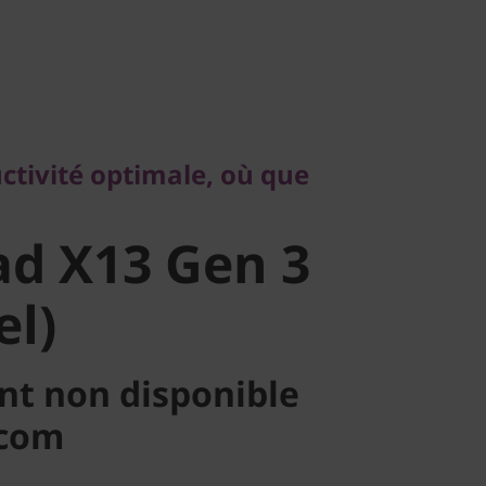
vité optimale, où que
d X13 Gen 3
ctivité optimale, où que
l)
d X13 Gen 3
el)
nt non disponible
.com