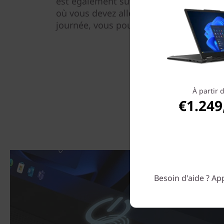
est également suffisamment léger et fi
où vous devez aller, et avec sa batterie
journée, vous pouvez laisser votre char
À partir 
€1.249
Besoin d'aide ? App