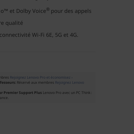
®
io™ et Dolby Voice
pour des appels
re qualité
connectivité Wi-Fi 6E, 5G et 4G.
mbres
Rejoignez Lenovo Pro et économisez ›
ofesseurs:
Réservé aux membres
Rejoignez Lenovo
ur Premier Support Plus
Lenovo Pro avec un PC Think :
tance.