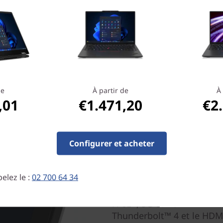
n pour vous suivre partout
 qui peut fonctionner toute la
geur à la maison.
de
À partir de
À 
,01
€1.471,20
€2
Configurer et acheter
Rester connect
elez le :
02 700 64 34
Le portable ThinkPad X13 G
de protéger vos données. Se
Fi 6E*, 5G et 4G WWAN**. 
Thunderbolt™ 4 et le HDMI