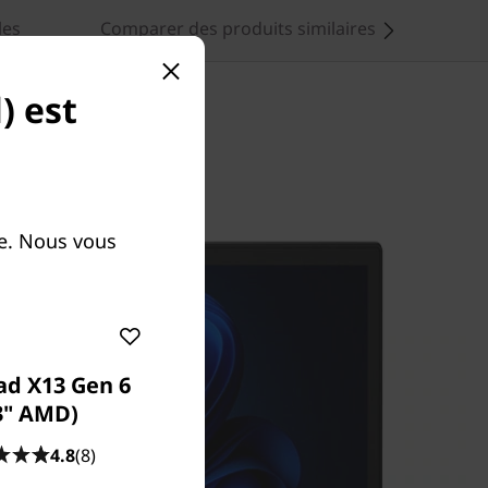
les
Comparer des produits similaires
) est
le. Nous vous
ad X13 Gen 6
3" AMD)
4.8
(8)