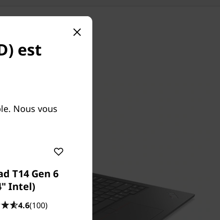
D) est
le. Nous vous
ad T14 Gen 6
4" Intel)
4.6
(100)