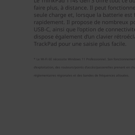
Le ThinkPad T14s Gen 3 offre tout ce d
faire plus, à distance. Il peut fonctionn
seule charge et, lorsque la batterie est 
rapidement. Il propose de nombreux po
USB-C, ainsi que l’option de connectivité
dispose également d’un clavier rétroécl
TrackPad pour une saisie plus facile.
* Le Wi-Fi 6E nécessite Windows 11 Professionnel. Son fonctionneme
d’exploitation, des routeurs/points d’accès/passerelles prenant en char
réglementaires régionales et des bandes de fréquences allouées.