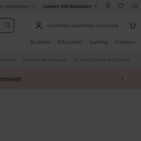
es entreprises
Lenovo Site Education
Connectez-vous/Créez un compte
Business
Éducation
Gaming
Créateur
phones
Serveurs et stockage
IA (Intelligence artificielle)
ntenant
nel d’aujourd’hui