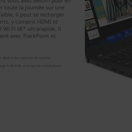
ont vous avez besoin pour en
er toute la journée sur une
faible, il peut se recharger
rts, y compris HDMI et
 Wi-Fi 6E* ultrarapide. Il
airé avec TrackPoint et
nt dépend des capacités du système
ge le Wi-Fi 6E, ainsi que des certifications