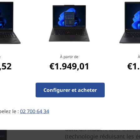
e
À partir de
À
,52
€1.949,01
€1
Configurer et acheter
Un vrai régal pour les ye
elez le :
02 700 64 34
Le ThinkPad T14s Gen 3 pro
dont un modèle 2,8K OLED av
(technologie réduisant les 