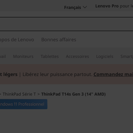
Lenovo Pro
pour l
Français
opos de Lenovo
Bonnes affaires
vail
Moniteurs
Tablettes
Accessoires
Logiciels
Smart
t légers
| Libérez leur puissance partout.
Commandez mai
>
ThinkPad Série T
>
ThinkPad T14s Gen 3 (14" AMD)
Pour le profession