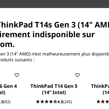
ThinkPad T14s Gen 3 (14" AM
rement indisponible sur
com.
en 3 (14" AMD) n’est malheureusement plus disponib
uissance et de mobilité
oduits suivants :
, le puissant ThinkPad T14s
ravailler en tout lieu. Il est
formances (jusqu’au modèle
ue AMD Radeon™. Avec ses
6 Gen 4
ThinkPad T14 Gen 5
ThinkP
ckage nouvelle génération,
el)
(14" Intel)
(1
ns peine de n’importe quelle
.5
(92)
4.5
(245)
art de 1,22 kg, il peut vous