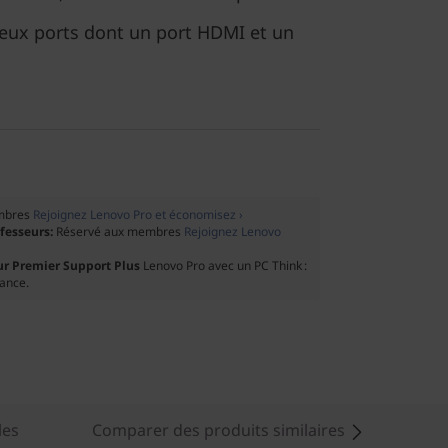
reux ports dont un port HDMI et un
mbres
Rejoignez Lenovo Pro et économisez ›
ofesseurs:
Réservé aux membres
Rejoignez Lenovo
ur Premier Support Plus
Lenovo Pro avec un PC Think :
tance.
les
Comparer des produits similaires