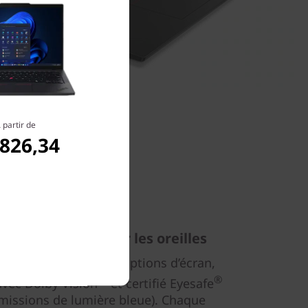
 partir de
.826,34
ux, et surtout pour les oreilles
pose de nombreuses options d’écran,
®
ec Dolby Vision™ et certifié Eyesafe
émissions de lumière bleue). Chaque