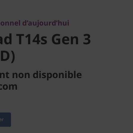
d T14s Gen
ionnel d’aujourd’hui
MD)
d T14s Gen 3
D)
nt non disponible
.com
er