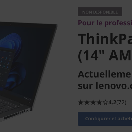
ThinkPa
NON DISPONIBLE
Pour le profess
3 (14" A
ThinkPa
(14" AM
Actuelleme
sur lenovo
4.2
(72)
Configurer et achet