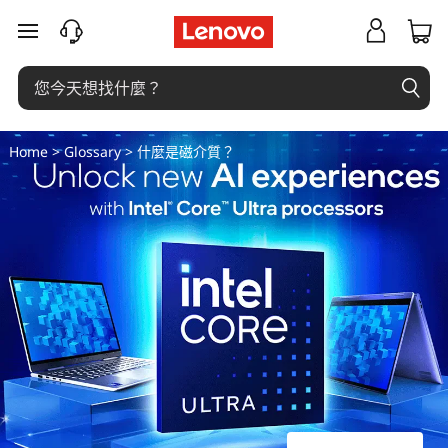
什
跳至主要內容
麼
是
磁
Home
>
Glossary
> 什麼是磁介質？
介
質
？