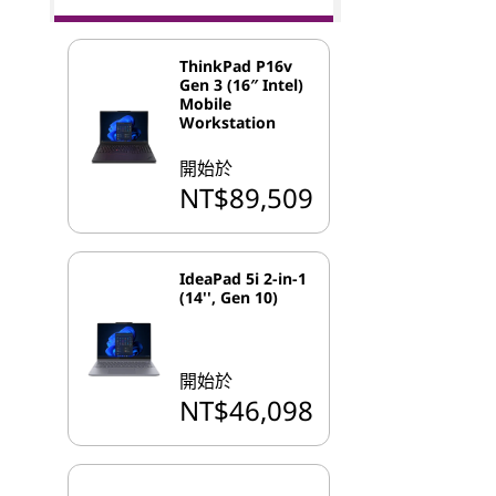
ThinkPad P16v
Gen 3 (16″ Intel)
Mobile
Workstation
開始於
NT$89,509
IdeaPad 5i 2-in-1
(14'', Gen 10)
開始於
NT$46,098