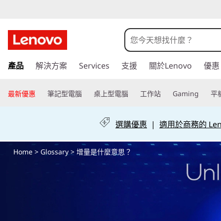
增
量
是
跳
產品
解決方案
Services
支援
關於Lenovo
優惠
至
什
主
要
最新優惠
筆記型電腦
桌上型電腦
工作站
Gaming
平
麼
內
容
意
選購優惠
|
適用於商務的 Leno
思
Home
>
Glossary
> 增量是什麼意思？
？