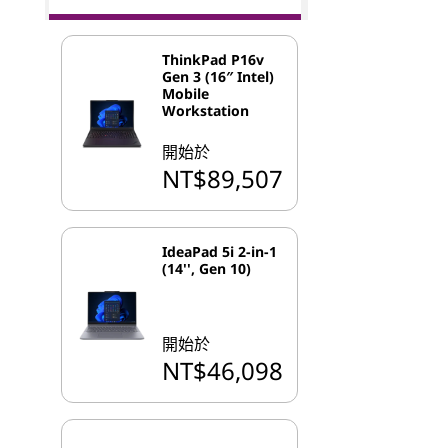
ThinkPad P16v
Gen 3 (16″ Intel)
Mobile
Workstation
開始於
NT$89,507
IdeaPad 5i 2-in-1
(14'', Gen 10)
開始於
NT$46,098