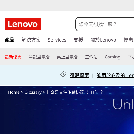
什
么
是
跳
產品
解決方案
Services
支援
關於Lenovo
優惠
至
文
主
要
最新優惠
筆記型電腦
桌上型電腦
工作站
Gaming
平
件
內
容
传
選購優惠
|
適用於商務的 Leno
输
Home
>
Glossary
> 什么是文件传输协议（FTP）？
协
议
（