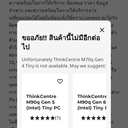
ความพร้อมในการให้บริการ: ข้อเสนอ ราคา ข้อมูล
ช่องเสียบ M.2
จำเพาะ และความพร้อมในการให้บริการอาจ
M.2 SSD (PCIe Gen4 Performance)
เปลี่ยนแปลงได้โดยไม่ต้องแจ้งให้ทราบ Lenovo จะไม่รับ
M.2 Wi-Fi
ผิดชอบกรณีที่เกิดความผิดพลาดด้านการถ่ายภาพหรือ
การพิมพ์ มีรุ่นอื่นวางจำหน่าย ค้นหาเพิ่มเติมได้ที่ร้านค้า
ช่องด้านใน
ขออภัย!! สินค้านี้ไม่มีอีกต่อ
ตัวแทนจำหน่ายที่ได้รับอนุญาตของ Lenovo
จอภาพ คีย์บอร์ด และเมาส์จำหน่ายแยกต่างหาก
HDD 2.5 นิ้ว
ไป
ทั่วไป:
ตรวจสอบข้อมูลสำคัญจาก Microsoft
ที่อาจมีผล
ต่อระบบที่คุณซื้อ ซึ่งรวมถึงรายละเอียดบน Windows
ช่องด้านนอก
Unfortunately ThinkCentre M70q Gen
10, Windows 8, Windows 7 และการอัพเกรด/ดาวน์
Optional: Optical Disk Drive
ออกแบบมาสำหรับปัจจุบันและอนาคต
4 Tiny is not available. May we suggest:
เกรดที่อาจเกิดขึ้นได้ Lenovo ไม่มีการจัดตั้งตัวแทนหรือ
การรับประกันที่เกี่ยวข้องกับผลิตภัณฑ์หรือบริการของ
เดสก์ท็อป ThinkCentre M70q Gen 4 Tiny (Intel)
ระบบไร้สาย
ง่ายต่อการปรับใช้ อัปเกรด และจัดการ การเข้าถึง
บุคคลที่สาม
WiFi 6 (WLAN 802.11 AX)
ไดรฟ์โซลิดสเตตและโมดูลหน่วยความจำแบบไม่
การกำหนดราคา: ราคาของตัวแทนจำหน่ายอาจแตกต่าง
®
Bluetooth
5.2
ThinkCentre
ThinkCentre
ต้องใช้เครื่องมือ ทำให้การขยายและการบำรุงรักษา
กัน Lenovo ไม่ได้กำหนดราคาของตัวแทนจำหน่าย
M90q Gen 5
M90q Gen 6
เป็นเรื่องง่าย ยิ่งไปกว่านั้น พีซีเครื่องนี้ยังสามารถ
การรับประกัน: การรับประกันในส่วนภูมิภาคจะใช้ได้
ข้อมูลจำเพาะอาจแตกต่างกันไปโดยขึ้นอยู่กับภูมิภาค/รุ่น
(Intel) Tiny PC
(Intel) Tiny PC
เชื่อมต่อกับอุปกรณ์ต่อพ่วงสำหรับคอมพิวเตอร์แบบ
เฉพาะในกลุ่มประเทศอาเซียนและจีนเท่านั้น Lenovo
(1)
(7)
เดิม และได้รับการออกแบบมาให้เติบโตไปพร้อมกับ
ไม่มีการจัดตั้งตัวแทนหรือการรับประกันที่เกี่ยวข้องกับ
ธุรกิจของคุณ
การออกแบบ