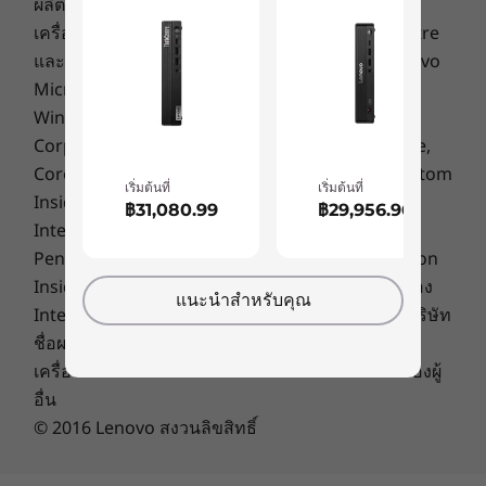
ผลิตภัณฑ์หรือบริการของบุคคลที่สาม
เครื่องหมายการค้า: Lenovo, ThinkPad, ThinkCentre
ขนาด (สูง x กว้าง x ลึก)
และโลโก้ Lenovo เป็นเครื่องหมายการค้าของ Lenovo
179 มม. x 36.5 มม. x 182.9 มม. / 7.0 นิ้ว x 1.4 นิ้ว x 7.2 นิ้ว
Microsoft, Windows, Windows NT และโลโก้
Windows เป็นเครื่องหมายการค้าของ Microsoft
น้ำหนัก
Corporation. Ultrabook, Celeron, Celeron Inside,
เริ่มต้นที่ 1.32 กก. / 2.9 ปอนด์
Core Inside, Intel, Intel Logo, Intel Atom, Intel Atom
เริ่มต้นที่
เริ่มต้นที่
Inside, Intel Core, Intel Inside, Intel Inside Logo,
สี
฿31,080.99
฿29,956.96
Intel vPro, Itanium, Itanium Inside, Pentium,
Raven Black
Pentium Inside, vPro Inside, Xeon, Xeon Phi, Xeon
Inside and Intel Optane เป็นเครื่องหมายการค้าของ
ข้อมูลจำเพาะอาจแตกต่างกันไปโดยขึ้นอยู่กับภูมิภาค/รุ่น
แนะนำสำหรับคุณ
Intel Corporation ในสหรัฐฯ และประเทศอื่นๆ ชื่อบริษัท
ชื่อผลิตภัณฑ์ หรือชื่อบริการอื่นใดอาจเป็น
ความยั่งยืน
เครื่องหมายการค้าหรือเครื่องหมายการให้บริการของผู้
จอภาพ คีย์บอร์ด และเมาส์จำหน่ายแยกต่างหาก
อื่น
วัสดุ
© 2016 Lenovo สงวนลิขสิทธิ์
บรรจุภัณฑ์ถุงพลาสติกที่รีไซเคิลจากขยะพลาสติกที่ถูกทิ้งตาม
ชายฝั่งทะเลจำนวน 30%
ใช้งานได้หลากหลายแต่ทรงพลัง