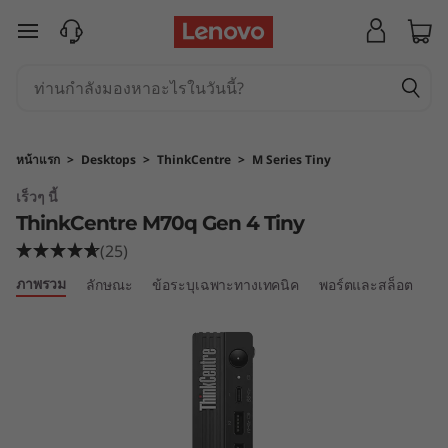
T
ข้ามไปที่เนื้อหาหลัก
h
i
n
หน้าแรก
>
Desktops
>
ThinkCentre
>
M Series Tiny
k
เร็วๆ นี้
ThinkCentre M70q Gen 4 Tiny
C
(25)
e
ภาพรวม
ลักษณะ
ข้อระบุเฉพาะทางเทคนิค
พอร์ตและสล็อต
เป
n
t
r