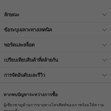
ลักษณะ
ข้อระบุเฉพาะทางเทคนิค
กะทัดรัดแต่เต็มไปด้วยศักยภาพ
Lenovo ThinkCentre M70q Gen 4 Tiny (Intel)
พอร์ตและสล็อต
ประสิทธิภาพ
ประหยัดพื้นที่แต่ส่งมอบประสิทธิภาพการทำงานใน
ระดับสูง ขุมพลังเดสก์ท็อปแบบเต็มขนาดสูงสุดถึง
โปรเซสเซอร์
Intel vPro® พร้อมโปรเซสเซอร์ 13th Generation
เปรียบเทียบสินค้าที่คล้ายกัน
®
th
®
Intel® Core™ ทำให้พีซีเครื่องนี้สามารถรองรับพื้นที่
สูงสุด Intel vPro
พร้อม 13
Gen Intel
Core™ i7
จัดเก็บข้อมูล HDD และ SDD แบบคู่ นอกจากนี้ยังมี
3 Similiar products selected
การจัดอันดับและรีวิว
ระบบปฏิบัติการ
พอร์ตเสริมเอ็กซ์แพนชันแบบคู่ที่สามารถกำหนดค่า
ให้ตอบสนองความต้องการของคุณได้ เหมาะสำหรับ
สูงสุด Windows 11 Pro - Lenovo แนะนำ Windows 11 Pro
มืออาชีพรุ่นใหม่ ไม่ว่าคุณจะอยู่ในแวดวงการดูแล
สำหรับธุรกิจ
กำลังดูอยู่
หากพบปัญหาระหว่างการซื้อ
สุขภาพ ร้านค้าปลีก หรือทำงานในแผนกต้อนรับส่วน
Windows 11 Home
ThinkCentre
ThinkCentre
ThinkCe
หน้าหรือแผนกสนับสนุน
Windows 10 (IoT)
ผู้เชี่ยวชาญด้านการขายทางโทรศัพท์ของเราพร้อมให้ความ
M70q Gen 4
M90q Gen 5
M90q Ge
1
-
ปุ่มเปิด/ปิดเครื่อง
Tiny
(Intel) Tiny PC
Intel Ti