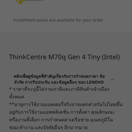
ปลอดภัยแบบครบวงจรที่ครอบคลุมของเรา อุปกรณ์
หูฟัง / ไมค์แบบคอมโบ
นี้ที่ผสมผสานฮาร์ดแวร์ ซอฟต์แวร์ และบริการชั้นนำ
9
-
USB 2.0 (พร้อมคุณสมบัติระบบเปิดเครื่องอัจฉริยะ)
ของอุตสาหกรรมเข้าด้วยกัน ออกแบบมาเพื่อปกป้อง
Installment plans are available for your order
พอร์ตด้านหลัง:
ข้อมูล แนวคิด และธุรกิจของคุณ เดสก์ท็อขนาด
กะทัดรัดนี้มี BIOS ที่รักษาตัวเองได้, Trusted
2 x USB-A 3.2 Gen 2
10
-
USB-A 3.2 Gen 2
Platform Module (TPM) เพื่อเข้ารหัสข้อมูลของ
USB-A 3.2 Gen 1
คุณ และ Kensington Security Slot™ สำหรับการ
USB 2.0 (พร้อมการควบคุมคีย์บอร์ดสำหรับเปิดเครื่อง)
รักษาความปลอดภัยทางกายภาพของพีซีของคุณ
11
-
อีเทอร์เน็ต (RJ45)
ThinkCentre M70q Gen 4 Tiny (Intel)
HDMI 2.1 TMDS
และเมื่อคุณเลือกแพลตฟอร์ม Intel vPro® คุณจะได้
DisplayPort 1.4
รับการปกป้องด้วยฮาร์ดแวร์เพิ่มเติมแบบหลายชั้น
อุปกรณ์เสริม: 2 x ช่องเสียบสำหรับต่อพ่วง
12
-
อุปกรณ์เสริม: ช่องเสียบสำหรับต่อพ่วง
คลิกเพื่อดูข้อมูลที่สำคัญเกี่ยวกับการกำหนดราคา ข้อ
(DP/HDMI/VGA/Serial/USB-C และ
จำกัด การรับประกัน และข้อมูลอื่นๆ ของ LENOVO
DP/HDMI/VGA/Serial/RJ45)
* ราคาที่ระบุนี้ไม่รวมภาษีและภาษีสินค้าเข้าเมือง
อีเทอร์เน็ต (RJ45)
ทั้งหมด
**อายุการใช้งานแบตเตอรี่จริงอาจแตกต่างกันไปโดยขึ้น
ความเร็วในการถ่ายโอนของพอร์ต USB เป็นค่าโดยประมาณและขึ้นอยู่กับหลายปัจจัย เช่น ความ
อยู่กับการใช้งานแอพพลิเคชั่น การตั้งค่า คุณลักษณะ
สามารถในการประมวลผลของอุปกรณ์โฮสต์/อุปกรณ์ต่อพ่วง คุณลักษณะของไฟล์ การกำหนดค่า
หรืองานที่เลือก การกำหนดค่าเครือข่าย อุณหภูมิใน
ระบบและสภาพแวดล้อมการทำงาน ทั้งนี้ ความเร็วในการใช้งานจริงจะแตกต่างกันไปและอาจ
ขณะทำงาน และปัจจัยอื่นๆ อีกมากมาย
น้อยกว่าที่คาดไว้