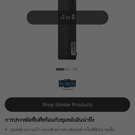
e
M
เร็วๆ นี้
7
0
q
ThinkCentre M70q Gen 4 Tiny
G
+3
e
n
4
Shop Similar Products
T
การประหยัดพื้นที่พร้อมกับขุมพลังอันน่าทึ่ง
i
ขุมพลัง ความเร็ว และศักยภาพระดับองค์กรในพีซีขนาดเล็ก