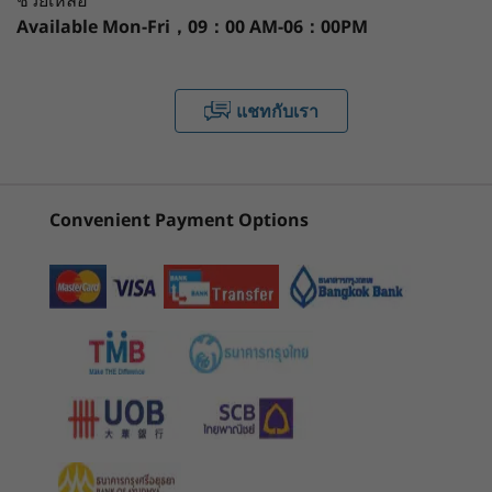
ช่วยเหลือ
หน่วยความจำ
Available
Mon-Fri，09：00 AM-06：00PM
(25)
(1)
(7
สูงสุด 64GB, 2 x DDR4 SODIMM, 3200MHz
2
-
USB-C 3.2 Gen 1
พื้นที่จัดเก็บข้อมูล
แชทกับเรา
พื้นที่จัดเก็บข้อมูลแบบคู่: SSD + HDD:
3
-
USB-A 3.2 Gen 2 (เปิดตลอดเวลา, ชาร์จเร็ว)
M.2 PCIe SSD สูงสุด 1TB (PCIe Gen4 Performance)
7200rpm SATA HDD สูงสุด 2TB
4
-
หูฟัง / ไมค์แบบคอมโบ
เริ่มต้นที่
เริ่มต้นที่
Convenient Payment Options
฿31,080.99
฿29,956
ข้อมูลจำเพาะอาจแตกต่างกันไปโดยขึ้นอยู่กับภูมิภาค/รุ่น
5
-
ขั้วต่อสายไฟ
ร้านค้า
ร้านค
การเชื่อมต่อ
6
-
DisplayPort 1.4
การรักษาความปลอดภัยทั้งภายในและภายนอก
พอร์ต/ช่องเสียบ
Explore All Desktops
พอร์ตด้านหน้า:
7
-
USB-A 3.2 Gen 1
ThinkCentre ทุกเครื่องช่วยให้คุณสร้างสรรค์สิ่ง
ใหม่ๆ ได้อย่างมั่นใจด้วยการรักษาความปลอดภัย
2 x USB-A 3.2 Gen 2 (1 x เปิดตลอดเวลา, ชาร์จเร็ว)
เสริมของ ThinkShield ซึ่งเป็นโซลูชันรักษาความ
8
-
HDMI 2.1 TMDS
USB-C 3.2 Gen 1