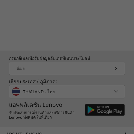
กรอกอีเมลเพื่อรับข้อมูลอัปเดตที่เป็นประโยชน์
อีเมล
เลือกประเทศ / ภูมิภาค:
ThinkCentre Tiny-in-One จำหน่ายแยกต่างหาก
THAILAND - ไทย
แอพพลิเคชัน Lenovo
ข้อมูลจำเพาะอาจแตกต่างกันไปโดยขึ้นอยู่กับ
รับประสบการณ์ร้านค้าและบริการสินค้า
ภูมิภาค/รุ่น
Lenovo ทั้งหมด ในที่เดียว