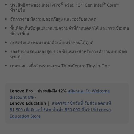
®
th
®
ประสิทธิภาพของ Intel vPro
พร้อม 13
Gen Intel
Core™
n
ที่ราบรื่น
y
จัดการง่าย มีความปลอดภัยสูง และรองรับอนาคต
พื้นที่จัดเก็บข้อมูลและหน่วยความจำที่กำหนดค่าได้ และการเชื่อมต่อ
(
ที่ยอดเยี่ยม
กะทัดรัดและทนทานพอที่จะเก็บหรือซ่อนได้ทุกที่
I
รองรับจอแสดงผลสูงสุด 4 จอ ซึ่งเหมาะสำหรับการทำงานแบบมัลติ
n
ทาสก์
เหมาะอย่างยิ่งสำหรับจอภาพ ThinkCentre Tiny-in-One
t
e
Lenovo Pro
|
ประหยัดถึง 12%
สมัครและรับ Welcome
l
discount 6% ›
Lenovo Education
|
สมัครสมาชิกวันนี้ รับส่วนลดทันที
)
฿1,500 เมื่อมียอดใช้จ่ายขั้นต่ำ ฿30,000 ขึ้นไป ที่ Lenovo
Education Store