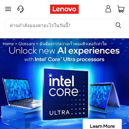
ค
ข้ามไปที่เนื้อหาหลัก
ว
า
Home
>
Glossary
> ฉันต้องการความเร็วคอมพิวเตอร์เท่าใด
ม
เ
ร็
ว
โ
ป
Learn More