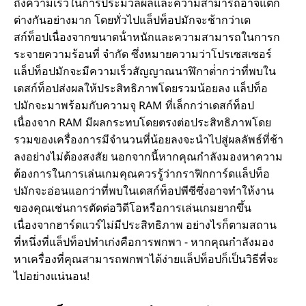
ถึงความเร็วในการประมวลผลและความสามารถอาจแตก
ต่างกันอย่างมาก โดยทั่วไปแล็ปท็อปมักจะช้ากว่าเด
สก์ท็อปเนื่องจากขนาดน้ําหนักและความสามารถในการก
ระจายความร้อนที่ จํากัด ซึ่งหมายความว่าโปรเซสเซอร์
แล็ปท็อปมักจะมีความเร็วสัญญาณนาฬิกาต่ํากว่าที่พบใน
เดสก์ท็อปส่งผลให้ประสิทธิภาพโดยรวมน้อยลง แล็ปท็อ
ปมักจะมาพร้อมกับความจุ RAM ที่เล็กกว่าเดสก์ท็อป
เนื่องจาก RAM มีผลกระทบโดยตรงต่อประสิทธิภาพโดย
รวมของเครื่องการมีจํานวนที่น้อยลงจะนําไปสู่ผลลัพธ์ที่ช้า
ลงอย่างไม่ต้องสงสัย นอกจากนี้หากคุณกําลังมองหาความ
ต้องการในการเล่นเกมคุณควรรู้ว่ากราฟิกการ์ดแล็ปท็อ
ปมักจะอ่อนแอกว่าที่พบในเดสก์ท็อปพีซีซึ่งอาจทําให้งาน
ของคุณเช่นการตัดต่อวิดีโอหรือการเล่นเกมยากขึ้น
เนื่องจากฮาร์ดแวร์ไม่มีประสิทธิภาพ อย่างไรก็ตามสถาน
ที่หนึ่งที่แล็ปท็อปทําเก่งคือการพกพา - หากคุณกําลังมอง
หาเครื่องที่คุณสามารถพกพาได้ง่ายแล็ปท็อปก็เป็นวิธีที่จะ
ไปอย่างแน่นอน!