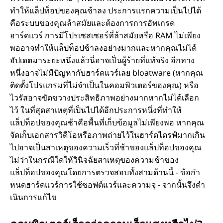
แ
ทําให้แล็ปท็อปของคุณช้าลง ประการแรกความเป็นไปได้
คือระบบของคุณล้าสมัยและต้องการการอัพเกรด
ล
ฮาร์ดแวร์ การมีโปรเซสเซอร์ที่ล้าสมัยหรือ RAM ไม่เพียง
พออาจทําให้แล็ปท็อปช้าลงอย่างมากและหากคุณไม่ได้
ะ
อัปเดตมาระยะหนึ่งแล้วนี่อาจเป็นผู้ร้ายที่แท้จริง อีกทาง
หนึ่งอาจไม่มีปัญหากับฮาร์ดแวร์เลย bloatware (หากคุณ
แ
ติดตั้งโปรแกรมที่ไม่จําเป็นในคอมพิวเตอร์ของคุณ) หรือ
ไวรัสอาจขัดขวางประสิทธิภาพอย่างมากหากไม่ได้เลือก
ล็
ไว้ ในที่สุดสาเหตุที่เป็นไปได้อีกประการหนึ่งที่ทําให้
แล็ปท็อปของคุณช้าคือพื้นที่เก็บข้อมูลไม่เพียงพอ หากคุณ
ป
จัดเก็บเอกสารวิดีโอหรือภาพถ่ายไว้ในฮาร์ดไดรฟ์มากเกิน
ไปอาจเป็นสาเหตุของความเร็วที่ช้าของแล็ปท็อปของคุณ
ท็
ไม่ว่าในกรณีใดให้วินิจฉัยสาเหตุของความช้าของ
แล็ปท็อปของคุณโดยการตรวจสอบทั้งสามด้านนี้ - ข้อกํา
อ
หนดฮาร์ดแวร์การใช้ซอฟต์แวร์และความจุ - จากนั้นจึงดํา
เนินการแก้ไข
ป