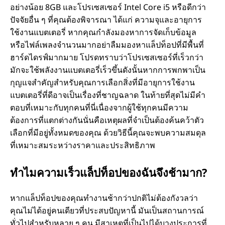
อย่างน้อย 8GB และโปรเซสเซอร์ Intel Core i5 หรือดีกว่า
อ
ปัจจัยอื่น ๆ ที่คุณต้องพิจารณา ได้แก่ ความจุและอายุการ
ใช้งานแบตเตอรี่ หากคุณกําลังมองหาการจัดเก็บข้อมูล
ม
หรือไฟล์เพลงจํานวนมากอย่าลืมมองหาแล็ปท็อปที่มีพื้นที่
ฮาร์ดไดรฟ์มากมาย โปรดทราบว่าโปรเซสเซอร์ที่เร็วกว่า
พิ
มักจะใช้พลังงานแบตเตอรี่เร็วขึ้นดังนั้นหากการพกพาเป็น
กุญแจสําคัญสําหรับคุณการเลือกสิ่งที่มีอายุการใช้งาน
แบตเตอรี่ที่ดีอาจเป็นเรื่องที่ชาญฉลาด ในท้ายที่สุดไม่มีคํา
ว
ตอบที่เหมาะกับทุกคนที่นี่เนื่องจากผู้ใช้ทุกคนมีความ
ต้องการที่แตกต่างกันนั่นคือเหตุผลที่จําเป็นต้องค้นคว้าตัว
เ
เลือกที่มีอยู่ทั้งหมดของคุณ ด้วยวิธีนี้คุณจะพบความสมดุล
ที่เหมาะสมระหว่างราคาและประสิทธิภาพ
ต
ทําไมความเร็วแล็ปท็อปของฉันจึงช้ามาก?
อ
ร์
หากแล็ปท็อปของคุณทํางานช้ากว่าปกติไม่ต้องกังวลว่า
คุณไม่ได้อยู่คนเดียวที่ประสบปัญหานี้ มันเป็นสถานการณ์
ทั่วไปสําหรับหลาย ๆ คน มีสาเหตุที่เป็นไปได้บางประการที่