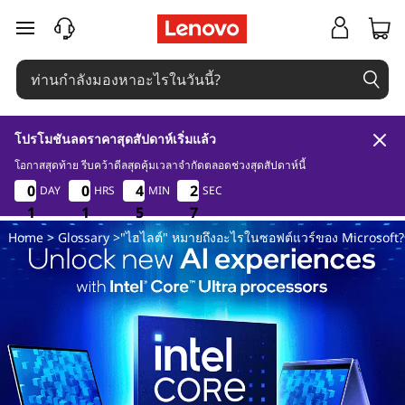
"
ข้ามไปที่เนื้อหาหลัก
ไ
ฮ
โปรโมชันลดราคาสุดสัปดาห์เริ่มแล้ว
ไ
โอกาสสุดท้าย รีบคว้าดีลสุดคุ้มเวลาจำกัดตลอดช่วงสุดสัปดาห์นี้
1
1
5
ล
0
0
0
0
0
0
0
0
4
4
4
4
2
2
DAY
HRS
MIN
SEC
7
2
2
6
1
1
1
1
1
1
5
5
5
6
7
ต์
Home
>
Glossary
>"ไฮไลต์" หมายถึงอะไรในซอฟต์แวร์ของ Microsoft?
"
ห
ม